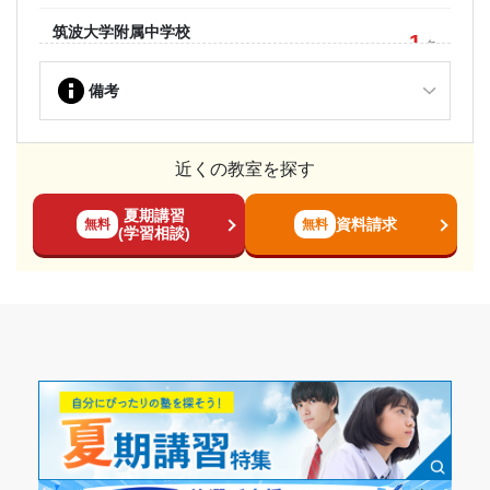
1
名
三重県
公立
学習院大学
5
名
筑波大学附属中学校
東京都
1
私立
名
東京都
国立
暁高等学校
2
名
三重県
私立
同志社大学
備考
30
名
駒場東邦中学校
京都府
2
私立
名
東京都
私立
鶯谷高等学校
2
名
岐阜県
私立
立命館大学
41
名
豊島岡女子学園中学校
近くの教室を探す
京都府
5
私立
名
東京都
私立
長野県松本県ケ丘高等学校
1
名
長野県
夏期講習
公立
関西学院大学
資料請求
無料
無料
13
(学習相談)
名
渋谷教育学園渋谷中学校
兵庫県
1
私立
名
東京都
私立
西大和学園高等学校
1
名
奈良県
私立
関西大学
15
名
広尾学園中学校
大阪府
3
私立
名
東京都
私立
四天王寺高等学校
1
名
大阪府
私立
浜松医科大学
2
名
海城中学校
静岡県
1
国立
名
東京都
私立
清風南海高等学校
1
名
大阪府
私立
滋賀医科大学
1
名
青山学院中等部
滋賀県
1
国立
名
東京都
私立
須磨学園高等学校
1
名
兵庫県
私立