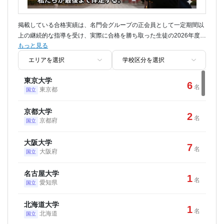
掲載している合格実績は、名門会グループの正会員として一定期間以
上の継続的な指導を受け、実際に合格を勝ち取った生徒の2026年度入
もっと見る
試における総数です。模試会員や短期講習生は一切含みません。
【注】これら全国の難関校合格者を数多く輩出してきたトッププロ教
師陣の指導を、ご自宅からそのまま受講いただけます。
東京大学
6
名
東京都
国立
京都大学
2
名
京都府
国立
大阪大学
7
名
大阪府
国立
名古屋大学
1
名
愛知県
国立
北海道大学
1
名
北海道
国立