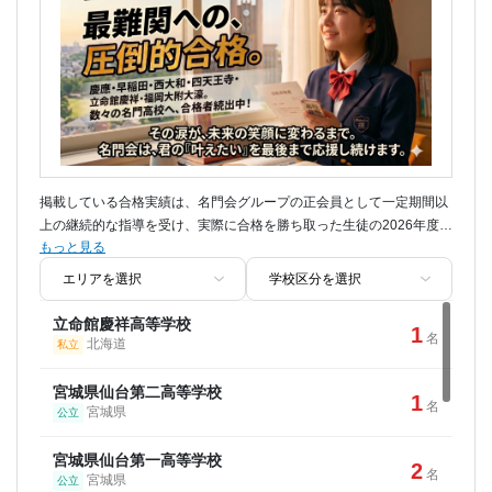
筑波大学
6
名
茨城県
国立
千葉大学
1
名
千葉県
国立
横浜市立大学
1
名
神奈川県
公立
掲載している合格実績は、名門会グループの正会員として一定期間以
群馬大学
2
上の継続的な指導を受け、実際に合格を勝ち取った生徒の2026年度入
名
群馬県
国立
もっと見る
試における総数です。模試会員や短期講習生は一切含みません。
【注】これら全国の難関校合格者を数多く輩出してきたトッププロ教
名古屋市立大学
2
師陣の指導を、ご自宅からそのまま受講いただけます。
名
愛知県
公立
立命館慶祥高等学校
1
名
北海道
私立
岐阜薬科大学
1
名
岐阜県
公立
宮城県仙台第二高等学校
1
名
宮城県
公立
福井大学
1
名
福井県
国立
宮城県仙台第一高等学校
2
名
宮城県
公立
三重大学