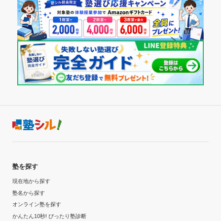
京都府立医科大学
6
名
白百合学園中学校
京都府
1
公立
名
東京都
私立
大阪府立北野高等学校
1
名
大阪府
公立
奈良県立医科大学
1
名
吉祥女子中学校
奈良県
1
公立
名
東京都
私立
大阪府立大手前高等学校
1
名
大阪府
公立
和歌山県立医科大学
1
名
栄光学園中学校
和歌山県
3
公立
名
神奈川県
私立
岡山白陵高等学校
1
名
岡山県
私立
防衛医科大学校
6
名
聖光学院中学校
埼玉県
2
大学校
名
神奈川県
私立
岡山学芸館高等学校
1
名
岡山県
私立
東京慈恵会医科大学
4
名
浅野中学校
東京都
2
私立
名
神奈川県
私立
岡山高等学校
1
名
岡山県
私立
順天堂大学
7
名
慶應義塾普通部
東京都
1
私立
塾を探す
名
神奈川県
私立
川崎医科大学附属高等学校
1
名
岡山県
現在地から探す
私立
日本医科大学
2
名
慶應義塾湘南藤沢中等部
東京都
塾名から探す
2
私立
名
神奈川県
私立
広島大学附属福山高等学校
オンライン塾を探す
1
名
広島県
国立
大阪医科薬科大学
かんたん10秒! ぴったり塾診断
10
名