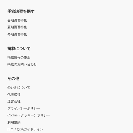
洗足学園中学校
大阪府
1
私立
名
神奈川県
私立
福岡大学附属大濠高等学校
7
季節講習を探す
名
福岡県
私立
関西医科大学
13
名
フェリス女学院中学校
大阪府
春期講習特集
2
私立
名
神奈川県
私立
福岡県立修猷館高等学校
夏期講習特集
1
名
福岡県
公立
岩手医科大学
冬期講習特集
8
名
渋谷教育学園幕張中学校
岩手県
3
私立
名
千葉県
私立
東福岡高等学校
1
名
掲載について
福岡県
私立
東北医科薬科大学
2
名
東邦大学付属東邦中学校
宮城県
9
私立
掲載情報の修正
名
千葉県
私立
弘学館高等学校
10
掲載のお問い合わせ
名
佐賀県
私立
自治医科大学
1
名
市川中学校
栃木県
5
私立
名
その他
千葉県
私立
青雲高等学校
3
名
長崎県
私立
塾シルについて
獨協医科大学
9
名
浦和明の星女子中学校
栃木県
4
私立
代表挨拶
名
埼玉県
私立
真和高等学校
1
運営会社
名
熊本県
私立
埼玉医科大学
5
プライバシーポリシー
名
栄東中学校
埼玉県
30
私立
名
Cookie（クッキー）ポリシー
埼玉県
私立
志學館高等部高等学校
2
名
利用規約
鹿児島県
私立
国際医療福祉大学
5
名
東海中学校
口コミ投稿ガイドライン
栃木県
4
私立
名