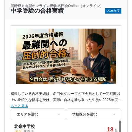
青山学院高等部
同時双方向型オンライン授業 名門会Online（オンライン）
1
名
中学受験の合格実績
東京都
2026年度
私立
愛媛大学
2
名
愛媛県
国立
明治学院高等学校
1
名
東京都
私立
佐賀大学
2
名
佐賀県
国立
横浜翠陵高等学校
1
名
神奈川県
私立
長崎大学
2
名
長崎県
国立
市川高等学校
1
名
千葉県
私立
宮崎大学
1
名
宮崎県
国立
専修大学松戸高等学校
1
名
千葉県
私立
琉球大学
1
名
沖縄県
国立
掲載している合格実績は、名門会グループの正会員として一定期間以
立教新座高等学校
1
上の継続的な指導を受け、実際に合格を勝ち取った生徒の2026年度入
名
埼玉県
私立
早稲田大学
27
もっと見る
試における総数です。模試会員や短期講習生は一切含みません。
名
東京都
私立
【注】これら全国の難関校合格者を数多く輩出してきたトッププロ教
栄東高等学校
1
師陣の指導を、ご自宅からそのまま受講いただけます。
名
埼玉県
私立
慶應義塾大学
25
名
北嶺中学校
東京都
18
私立
名
北海道
私立