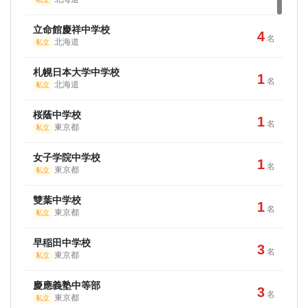
水城高等学校
2
名
茨城県
私立
上智大学
10
名
立命館慶祥中学校
東京都
4
私立
名
北海道
私立
茨城高等学校
1
名
茨城県
私立
東京理科大学
28
名
札幌日本大学中学校
東京都
1
私立
名
北海道
私立
東京農業大学第二高等学校
2
名
群馬県
私立
明治大学
29
名
桜蔭中学校
東京都
1
私立
名
東京都
私立
滝高等学校
1
名
愛知県
私立
青山学院大学
18
名
女子学院中学校
東京都
1
私立
名
東京都
私立
愛知県立明和高等学校
1
名
愛知県
公立
立教大学
15
名
雙葉中学校
東京都
1
私立
名
東京都
私立
名古屋市立向陽高等学校
1
名
愛知県
公立
中央大学
19
名
早稲田中学校
東京都
3
私立
名
東京都
私立
愛知県立千種高等学校
1
名
愛知県
公立
法政大学
12
名
慶應義塾中等部
東京都
3
私立
名
東京都
私立
三重県立四日市高等学校