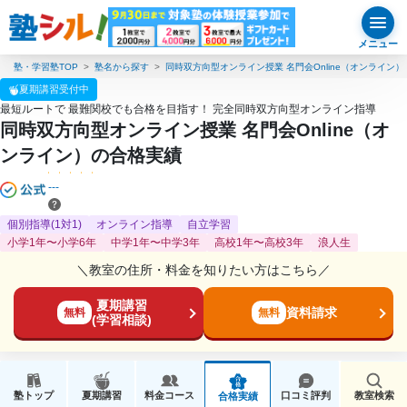
メニュー
塾・学習塾TOP
塾名から探す
同時双方向型オンライン授業 名門会Online（オンライン）
夏期講習受付中
最短ルートで 最難関校でも合格を目指す！ 完全同時双方向型オンライン指導
同時双方向型オンライン授業 名門会Online（オ
ンライン）の合格実績
---
個別指導(1対1)
オンライン指導
自立学習
小学1年〜小学6年
中学1年〜中学3年
高校1年〜高校3年
浪人生
＼教室の住所・料金を知りたい方はこちら／
夏期講習
資料請求
無料
無料
(学習相談)
塾トップ
夏期講習
料金コース
口コミ評判
教室検索
合格実績