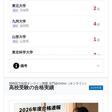
東北大学
2
名
宮城県
国立
九州大学
4
名
福岡県
国立
山形大学
1
名
山形県
国立
東京科学大学
3
名
東京都
国立
備考
一橋大学
1
名
東京都
国立
東京外国語大学
同時双方向型オンライン授業 名門会Online（オンライン）
1
名
高校受験の合格実績
東京都
2026年度
国立
お茶の水女子大学
1
名
東京都
国立