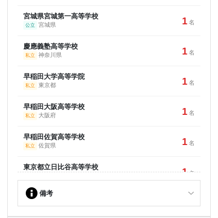
1
名
三重県
国立
宮城県宮城第一高等学校
1
名
宮城県
公立
大阪公立大学
4
名
大阪府
公立
慶應義塾高等学校
1
名
神奈川県
私立
神戸大学
7
名
兵庫県
国立
早稲田大学高等学院
1
名
東京都
私立
岡山大学
3
名
岡山県
国立
早稲田大阪高等学校
1
名
大阪府
私立
広島大学
7
名
広島県
国立
早稲田佐賀高等学校
1
名
佐賀県
私立
島根大学
1
名
島根県
国立
東京都立日比谷高等学校
1
名
東京都
公立
徳島大学
1
名
徳島県
国立
備考
巣鴨高等学校
1
名
東京都
私立
高知大学
1
名
高知県
国立