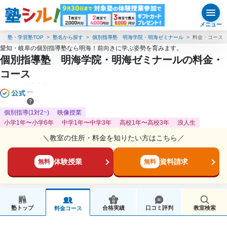
メニュー
塾・学習塾TOP
塾名から探す
個別指導塾 明海学院・明海ゼミナール
料金・コース
愛知・岐阜の個別指導塾なら明海！前向きに学ぶ姿勢を育みます。
個別指導塾 明海学院・明海ゼミナールの料金・
コース
---
個別指導(1対2~)
映像授業
小学1年〜小学6年
中学1年〜中学3年
高校1年〜高校3年
浪人生
＼教室の住所・料金を知りたい方はこちら／
体験授業
資料請求
無料
無料
塾トップ
合格実績
口コミ評判
教室検索
料金コース