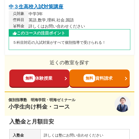
中３生高校入試対策講座
中学3年
対象
英語,数学,理科,社会,国語
科目
詳しくはお問い合わせください
料金
このコースの注目ポイント
５科目対応の入試対策がすべて個別指導で受けられる！
近くの教室を探す
体験授業
資料請求
無料
無料
個別指導塾 明海学院・明海ゼミナール
小学生向け料金・コース
入塾金と月額目安
入塾金
詳しくは塾にお問い合わせください