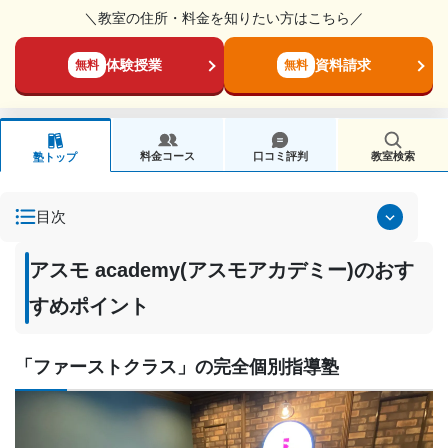
＼教室の住所・料金を知りたい方はこちら／
体験授業
資料請求
無料
無料
料金コース
口コミ評判
教室検索
塾トップ
目次
アスモ academy(アスモアカデミー)のおす
すめポイント
「ファーストクラス」の完全個別指導塾