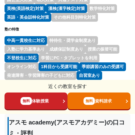
英検(英語検定)対策
漢検(漢字検定)対策
数学特化対策
英語・英会話特化対策
その他科目別特化対策
塾の特徴
中高一貫校生に対応
特待生・奨学金制度あり
入塾に学力基準あり
成績保証制度あり
授業の振替可能
不登校生に対応
学習にPC・タブレットを利用
オンライン対応
1科目から受講可能
季節講習のみの受講可
発達障害・学習障害の子どもに対応
自習室あり
近くの教室を探す
体験授業
資料請求
無料
無料
アスモ academy(アスモアカデミー)の口コ
ミ・評判