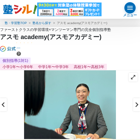
メニュー
塾・学習塾TOP
塾名から探す
アスモ academy(アスモアカデミー)
ファーストクラスの学習環境×マンツーマン専門の完全個別指導塾
アスモ academy(アスモアカデミー)
---
個別指導(1対1)
小学1年〜小学6年
中学1年〜中学3年
高校1年〜高校3年