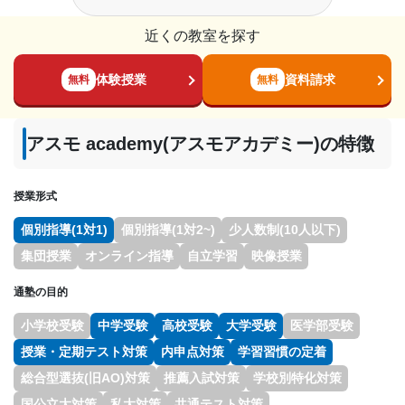
近くの教室を探す
体験授業
資料請求
無料
無料
アスモ academy(アスモアカデミー)の特徴
授業形式
個別指導(1対1)
個別指導(1対2~)
少人数制(10人以下)
集団授業
オンライン指導
自立学習
映像授業
通塾の目的
小学校受験
中学受験
高校受験
大学受験
医学部受験
授業・定期テスト対策
内申点対策
学習習慣の定着
総合型選抜(旧AO)対策
推薦入試対策
学校別特化対策
国公立大対策
私大対策
共通テスト対策