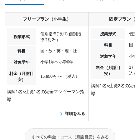
フリープラン（小学生）
固定プラン（小
個別指導(1対1),個別指
授業形式
個別指
授業形式
導(1対2~)
国・
科目
国・数・英・理・社
科目
小学1
対象学年
小学1年〜小学6年
対象学年
17,6
料金（月謝目
込）
料金（月謝目
安）
15,950円 〜 （税込）
安）
講師1名×生徒2名の完全
講師1名×生徒1名の完全マンツーマン指
導
導
詳細をみる
すべての料金・コース（月謝目安）をみる