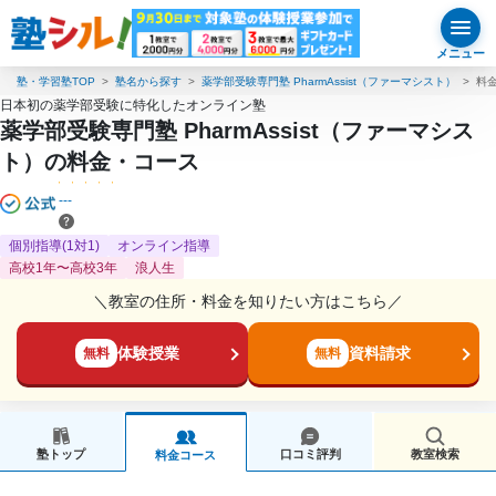
メニュー
塾・学習塾TOP
塾名から探す
薬学部受験専門塾 PharmAssist（ファーマシスト）
料
日本初の薬学部受験に特化したオンライン塾
薬学部受験専門塾 PharmAssist（ファーマシス
ト）の料金・コース
---
個別指導(1対1)
オンライン指導
高校1年〜高校3年
浪人生
＼教室の住所・料金を知りたい方はこちら／
体験授業
資料請求
無料
無料
塾トップ
口コミ評判
教室検索
料金コース