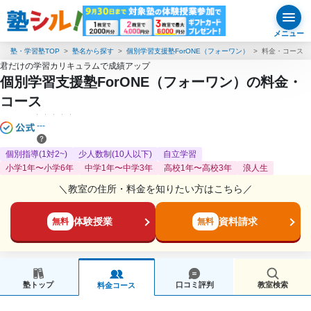
メニュー
塾・学習塾TOP
塾名から探す
個別学習支援塾ForONE（フォーワン）
料金・コース
君だけの学習カリキュラムで成績アップ
個別学習支援塾ForONE（フォーワン）の料金・
コース
---
個別指導(1対2~)
少人数制(10人以下)
自立学習
小学1年〜小学6年
中学1年〜中学3年
高校1年〜高校3年
浪人生
＼教室の住所・料金を知りたい方はこちら／
体験授業
資料請求
無料
無料
塾トップ
口コミ評判
教室検索
料金コース