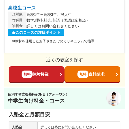
高校生コース
高校1年〜高校3年、浪人生
対象
数学,理科,社会,英語（国語は応相談）
科目
詳しくはお問い合わせください
料金
このコースの注目ポイント
AI教材を使用したお子さまだけのカリキュラムで指導
近くの教室を探す
体験授業
資料請求
無料
無料
個別学習支援塾ForONE（フォーワン）
中学生向け料金・コース
入塾金と月額目安
入塾金
詳しくは塾にお問い合わせください