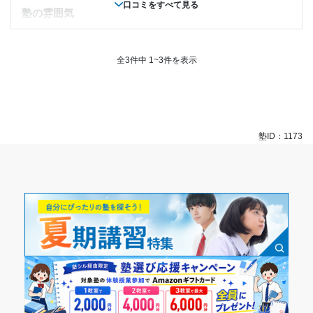
塚田校というところでした。選択肢になかったため、このよ
口コミをすべて見る
塾の雰囲気
1日あたりの授業時間
うにさせていただきます。)
---
授業以外のサポート
1時間～2時間未満
料金
(相談・面談、家庭学習のサポート、授業以外のコミュニケーション等)
多少高いなと感じることもあったがその分質の高い授業や環
全3件中 1~3件を表示
授業時間外でも学校の宿題などの分からないところがあった
月額料金
境であり、妥当であると感じた。
ら分かるまで教えてくれ、受験前には面接などの対策までし
コース・カリキュラム
てくださり、余裕を持って受験に挑む事が出来たので、丁寧
10,001円〜20,000円
僕の通ってた特進コースは、授業であつかうテキストのレベ
でとてもいい塾に通えたなと感じます。
ルが高く、定期試験や入試のどの問題にも対応できるレベル
利用詳細
塾ID：1173
目的の達成度
だったから。
通塾期間
講師の教え方
達成
---
2017年以前
塾内の環境
目的の達成理由
特に問題はなかったが強いていうなら声が響きすぎるため、
入塾時の学年
雑談とかをする時は小声でしていた。
今まで学校の宿題でつまづきがあったが、スラスラ解け
塾周辺の環境
るようになった。 もしわからなくても教えてくれたり
中学1年
家から近かったため、すぐに通うことができ、コンビニも近
復習してくれたりするので助かってます。
くにあったため、勉強中お腹がすいたらすぐに買いに行くこ
受講コース
ともできた。
志望校と合格状況