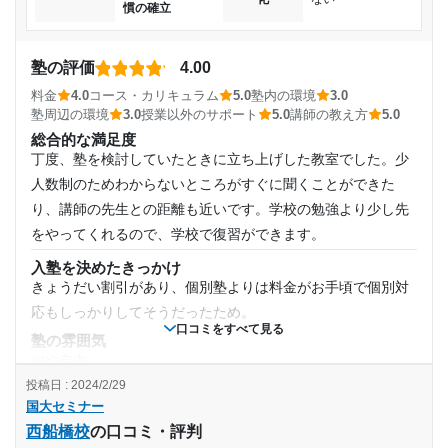
慣の確立
塾の評価
4.00
料金
4.0
コース・カリキュラム
5.0
塾内の環境
3.0
塾周辺の環境
3.0
授業以外のサポート
5.0
講師の教え方
5.0
総合的な満足度
丁度、塾を検討していたときに立ち上げした教室でした。少
人数制のためわからないところがすぐに聞くことができた
り、講師の先生との距離も近いです。学校の勉強より少し先
をやってくれるので、学校で復習ができます。
入塾を決めたきっかけ
きょうだい割引があり、個別塾よりは料金がお手頃で個別対
応もしっかりしてそうだったため。
口コミをすべて見る
塾の雰囲気
やや自由
投稿日 : 2024/2/29
料金
国大セミナー
月々はそこまで高くはないが、半年に一度くらいものすごく
西船橋校
の口コミ・評判
高くなる月がある。（諸雑費という項目） もう少し月々に均