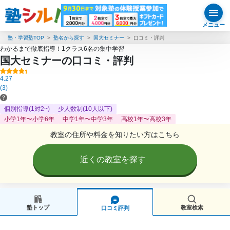
メニュー
塾・学習塾TOP
塾名から探す
国大セミナー
口コミ・評判
わかるまで徹底指導！1クラス6名の集中学習
国大セミナーの口コミ・評判
4.27
(3)
個別指導(1対2~)
少人数制(10人以下)
小学1年〜小学6年
中学1年〜中学3年
高校1年〜高校3年
教室の住所や料金を知りたい方はこちら
近くの教室を探す
塾トップ
教室検索
口コミ評判