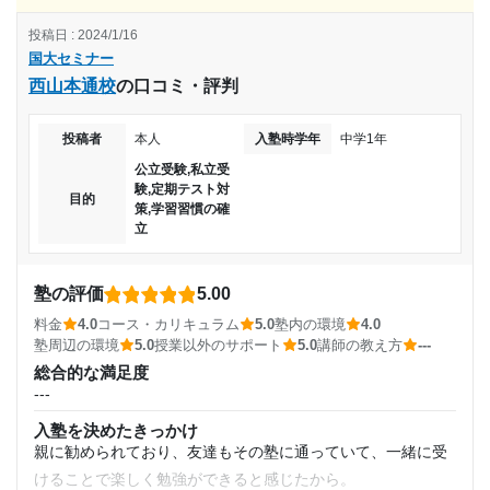
かったところや戸惑っているところがあった時は書いておけ
コース・カリキュラム
投稿日 : 2024/1/16
当時中学生だったため、よく覚えていないかった上、理解も
ば柔軟に対応してもらえます。
国大セミナー
していなかったと思います。
利用詳細
西山本通校
の口コミ・評判
講師の教え方
通塾期間
---
投稿者
本人
入塾時学年
中学1年
塾内の環境
2023年9月〜通塾中 (投稿日時点)
部屋も扉で区切られていたので、集中しやすい環境が整えら
公立受験,私立受
験,定期テスト対
れていたと思います。しかし、建物の全体的にとても狭い上
目的
入塾時の学年
策,学習習慣の確
に3つの部屋とトイレ、受付が設置されていたため、特に廊下
立
は人ひとりが通れるくらいの狭さだったため、窮屈さは感じ
小学4年
ていました。
塾の評価
5.00
受講コース
塾周辺の環境
料金
4.0
コース・カリキュラム
5.0
塾内の環境
4.0
駅がほとんど隣にあり、電車の音で集中力が乱される事が
塾周辺の環境
5.0
授業以外のサポート
5.0
講師の教え方
---
通年,春期講習,夏期講習,冬期講習
時々ありました。しかし、コンビニとかも近くて多いので、
総合的な満足度
夏期講習などの朝から夕方までの授業の時などは、休み時間
---
通塾頻度
でコンビニに行ってご飯を買うことなどもできたので良かっ
入塾を決めたきっかけ
たと思います。(上記での校舎名を西船橋校にしていますが、
親に勧められており、友達もその塾に通っていて、一緒に受
週2日
私が通っていたのは、今はもうなくなってしまった船橋市の
けることで楽しく勉強ができると感じたから。