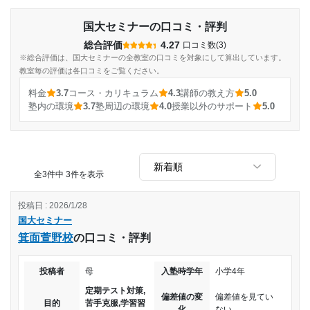
国大セミナーの口コミ・評判
総合評価
4.27
口コミ数(3)
※総合評価は、国大セミナーの全教室の口コミを対象にして算出しています。
教室毎の評価は各口コミをご覧ください。
料金
3.7
コース・カリキュラム
4.3
講師の教え方
5.0
塾内の環境
3.7
塾周辺の環境
4.0
授業以外のサポート
5.0
全3件中 3件を表示
投稿日 : 2026/1/28
国大セミナー
箕面萱野校
の口コミ・評判
投稿者
母
入塾時学年
小学4年
定期テスト対策,
偏差値の変
偏差値を見てい
目的
苦手克服,学習習
化
ない