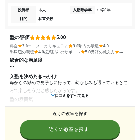
等にならないかなと感じます。
投稿者
本人
入塾時学年
中学1年
コース・カリキュラム
少人数制なので学校が違う子でも仲良くなりやすく、和気
目的
私立受験
藹々と勉強に取り組めているように感じます。
講師の教え方
塾の評価
5.00
何事にも柔軟に対応してくださり、苦手なところの復習やテ
料金
3.0
コース・カリキュラム
3.0
塾内の環境
4.0
スト対策など助かってます。 また休んだ時の振替なども柔軟
塾周辺の環境
4.0
授業以外のサポート
5.0
講師の教え方
---
に対応してくださります。
総合的な満足度
塾内の環境
---
目立つ場所ではないが、明るく勉強はしやすそうです。 駐輪
入塾を決めたきっかけ
スペースや、駐車スペースがもう少しあればもっと良いのに
母からの勧めで見学しに行って、幼なじみも通っているとこ
と思います。
ろで楽しそうだと感じたからです。
口コミをすべて見る
塾周辺の環境
塾の雰囲気
交通量の多いところではないが、車での送り迎えはハザード
---
をたいて路駐しなくてはいけないため、たまに迷惑になるこ
近くの教室を探す
料金
ともある。
母が支払っていたので、意識したこと無かったし、他の塾を
授業以外のサポート
知らないので値段の高いか低いかもいまいちよく分かってな
近くの教室を探す
(相談・面談、家庭学習のサポート、授業以外のコミュニケーション等)
いです。
連絡帳を通してなんでも聞ける、言えるので宿題でわからな