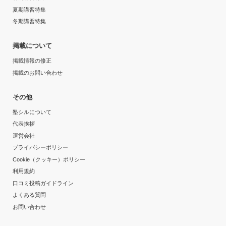
勉強はとても苦手だったし、真面目に勉強をするタイプ
夏期講習特集
ではなかったのですが、分かるまで根気強く教えてくだ
1日あたりの授業時間
冬期講習特集
さったため、普段の成績も格段に上がり、高校にも合格
出来たからです。
---
掲載について
掲載情報の修正
志望校と合格状況
月額料金
掲載のお問い合わせ
---
30,000円〜50,000円
その他
※料金は口コミされた方が支払った金額の目安です。実際の料金とは異なる可
塾シルについて
能性がございますので、詳しくは塾にお問い合わせください。
目的の達成度
国大セミナー 西船橋校の口コミをもっと見る
代表挨拶
運営会社
達成
プライバシーポリシー
Cookie（クッキー）ポリシー
目的の達成理由
利用規約
口コミ投稿ガイドライン
少人数授業ということで面倒見がすごくよく、授業の質
もよく、また個別指導ではないため他の人と授業中に競
よくある質問
いながら問題を解くといったこともでき、学力向上につ
お問い合わせ
ながった。