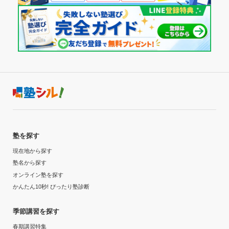
通年,夏期講習,冬期講習
授業以外のサポート
(相談・面談、家庭学習のサポート、授業以外のコミュニケーション等)
---
あらゆる質問対応をしてくださり、また質問は校舎にいる時
通塾頻度
国大セミナー 箕面萱野校の口コミをもっと見る
は基本いつでもできたので疑問がすぐ解消された。
利用詳細
---
通塾期間
1日あたりの授業時間
2017年以前〜2019年3月(1年以上)
---
入塾時の学年
月額料金
中学1年
塾を探す
10,000円〜30,000円
現在地から探す
受講コース
塾名から探す
目的の達成度
オンライン塾を探す
通年,春期講習,夏期講習,冬期講習
かんたん10秒! ぴったり塾診断
達成
通塾頻度
季節講習を探す
目的の達成理由
春期講習特集
---