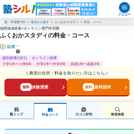
メニュー
塾・学習塾TOP
塾名から探す
ふくおかスタディ
料金・コース
福岡地域密着×オンライン専門学習塾
ふくおかスタディの料金・コース
---
個別指導(1対1)
オンライン指導
小学1年〜小学6年
中学1年〜中学3年
高校1年〜高校3年
＼教室の住所・料金を知りたい方はこちら／
体験授業
資料請求
無料
無料
塾トップ
口コミ評判
教室検索
料金コース