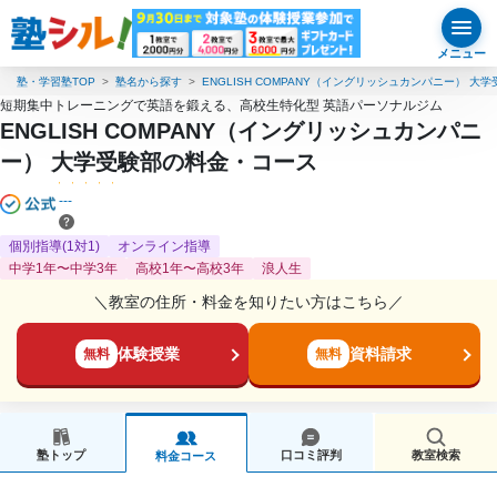
メニュー
塾・学習塾TOP
塾名から探す
ENGLISH COMPANY（イングリッシュカンパニー） 大
短期集中トレーニングで英語を鍛える、高校生特化型 英語パーソナルジム
ENGLISH COMPANY（イングリッシュカンパニ
ー） 大学受験部の料金・コース
---
個別指導(1対1)
オンライン指導
中学1年〜中学3年
高校1年〜高校3年
浪人生
＼教室の住所・料金を知りたい方はこちら／
体験授業
資料請求
無料
無料
塾トップ
口コミ評判
教室検索
料金コース