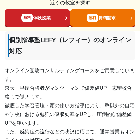
近くの教室を探す
い。
② トイレにはハンドソープを常備していますので、手洗
体験授業
資料請求
無料
無料
いはこまめに行って下さい。
③ 入室後に体調が悪くなった場合は、すみやかに担当講
個別指導塾LEFY（レフィー）のオンライン
師または受付にお申し出ください。
対応
＜講師・職員の対応＞
① 教室内では常にマスクを着用します。
オンライン受験コンサルティングコースをご用意していま
② 出勤前には検温と体調のチェックを行っています。
す。
③ 手洗い、うがい、消毒を行っています。
東大・早慶合格者がマンツーマンで偏差値UP・志望校合
④ 教室内の机、受付カウンターには飛沫防止のためアク
格まで導きます。
リル板を設置しています。
徹底した学習管理・頭の使い方指導により、塾以外の自宅
⑤ 教室は定期的に換気を行っています。
や学校における勉強の吸収効率をUPし、圧倒的な偏差値
⑥ 教室内の机、椅子、カウンター、テーブル、ドアノブ
UPを狙います。
など、飛沫が飛びやすい箇所および手を触れる箇所は定期
また、感染症の流行などの状況に応じて、通常授業もオン
的に消毒を行っています。