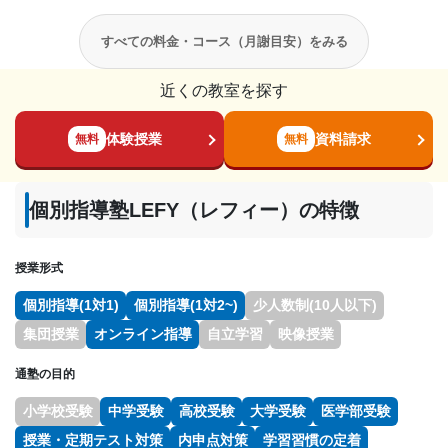
すべての料金・コース（月謝目安）をみる
近くの教室を探す
体験授業
資料請求
無料
無料
個別指導塾LEFY（レフィー）の特徴
授業形式
個別指導(1対1)
個別指導(1対2~)
少人数制(10人以下)
集団授業
オンライン指導
自立学習
映像授業
通塾の目的
小学校受験
中学受験
高校受験
大学受験
医学部受験
授業・定期テスト対策
内申点対策
学習習慣の定着