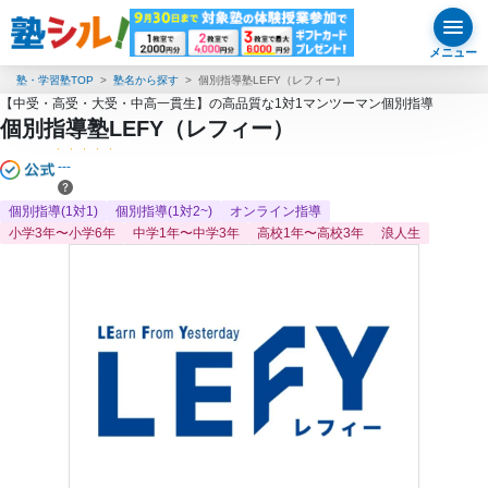
メニュー
塾・学習塾TOP
塾名から探す
個別指導塾LEFY（レフィー）
【中受・高受・大受・中高一貫生】の高品質な1対1マンツーマン個別指導
個別指導塾LEFY（レフィー）
---
個別指導(1対1)
個別指導(1対2~)
オンライン指導
小学3年〜小学6年
中学1年〜中学3年
高校1年〜高校3年
浪人生