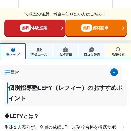
＼教室の住所・料金を知りたい方はこちら／
体験授業
資料請求
無料
無料
料金コース
合格実績
口コミ評判
教室検索
塾トップ
目次
個別指導塾LEFY（レフィー）のおすすめポ
イント
◆LEFYとは？
生徒１人残らず、全員の成績UP・志望校合格を徹底サポート