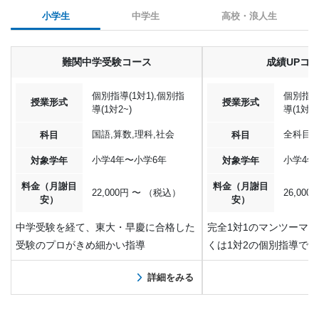
小学生
中学生
高校・浪人生
難関中学受験コース
成績UPコ
個別指導(1対1),個別指
個別指導(
授業形式
授業形式
導(1対2~)
導(1対2~
国語,算数,理科,社会
全科目
科目
科目
小学4年〜小学6年
小学4年
対象学年
対象学年
料金（月謝目
料金（月謝目
22,000円 〜 （税込）
26,00
安）
安）
中学受験を経て、東大・早慶に合格した
完全1対1のマンツーマ
受験のプロがきめ細かい指導
くは1対2の個別指導で
詳細をみる