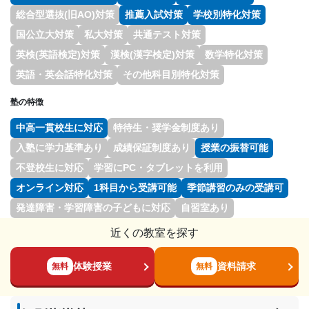
総合型選抜(旧AO)対策
推薦入試対策
学校別特化対策
国公立大対策
私大対策
共通テスト対策
英検(英語検定)対策
漢検(漢字検定)対策
数学特化対策
英語・英会話特化対策
その他科目別特化対策
塾の特徴
中高一貫校生に対応
特待生・奨学金制度あり
入塾に学力基準あり
成績保証制度あり
授業の振替可能
不登校生に対応
学習にPC・タブレットを利用
オンライン対応
1科目から受講可能
季節講習のみの受講可
発達障害・学習障害の子どもに対応
自習室あり
近くの教室を探す
体験授業
資料請求
無料
無料