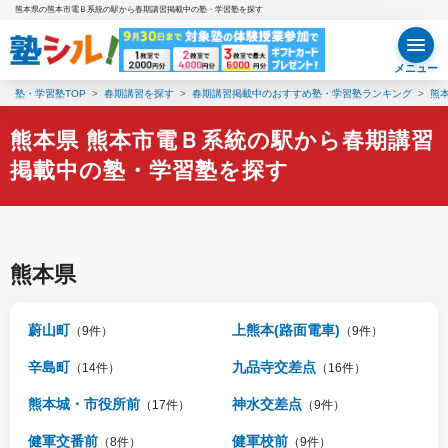
熊本県の熊本市電Ｂ系統の駅から春期講習掲載中の塾・学習塾を探す
メニュー
塾・学習塾TOP
春期講習を探す
春期講習掲載中のおすすめ塾・学習塾ランキング
熊
熊本県 熊本市電Ｂ系統の駅から春期講習
掲載中の塾・学習塾を探す
熊本県
蔚山町
上熊本(路面電車)
（9件）
（9件）
辛島町
九品寺交差点
（14件）
（16件）
熊本城・市役所前
神水交差点
（17件）
（9件）
健軍交番前
健軍校前
（8件）
（9件）