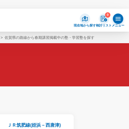
0
現在地から探す
検討リスト
メニュー
佐賀県の路線から春期講習掲載中の塾・学習塾を探す
ＪＲ筑肥線(姪浜－西唐津)