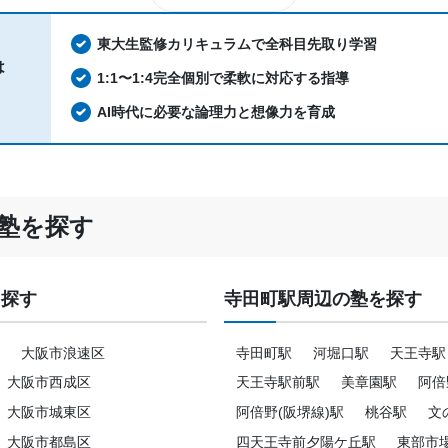
東大生監修カリキュラムで全科目先取り学習
は
1:1〜1:4完全個別で柔軟に対応する指導
AI時代に必要な論理力と想像力を育成
塾を探す
を探す
寺田町駅周辺の塾を探す
大阪市浪速区
寺田町駅
河堀口駅
天王寺駅
大阪市西成区
天王寺駅前駅
美章園駅
阿倍
大阪市城東区
阿倍野(阪堺線)駅
桃谷駅
文
大阪市都島区
四天王寺前夕陽ケ丘駅
東部市