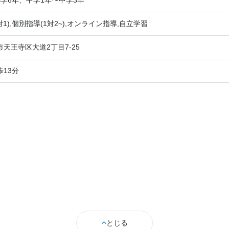
対1),個別指導(1対2~),オンライン指導,自立学習
天王寺区大道2丁目7-25
13分
とじる