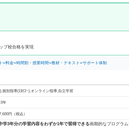
トップ校合格を実現
ト
料金
時間割・授業時間
教材・テキスト
サポート体制
),個別指導(1対2~),オンライン指導,自立学習
3年
 67,600円（税込）
中学3年分の学習内容をわずか1年で習得できる
画期的なプログラム