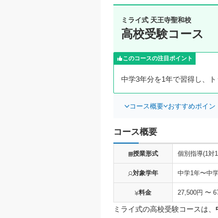
ミライ式 天王寺聖和校
高校受験コース
このコースの注目ポイント
中学3年分を1年で習得し、
コース概要
おすすめポイン
コース概要
授業形式
個別指導(1対1
対象学年
中学1年〜中学
料金
27,500円 〜
ミライ式の高校受験コースは、