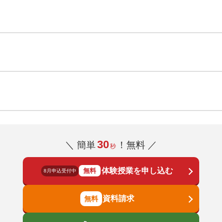
30
＼ 簡単
！無料 ／
秒
体験授業を申し込む
無料
8月申込受付中
資料請求