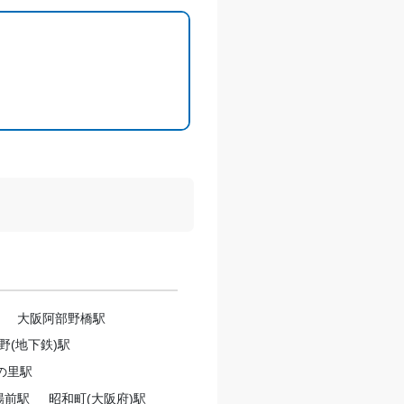
大阪阿部野橋駅
野(地下鉄)駅
の里駅
場前駅
昭和町(大阪府)駅