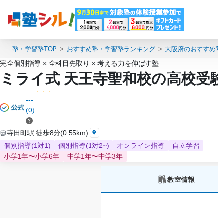
塾・学習塾TOP
おすすめ塾・学習塾ランキング
大阪府のおすすめ
完全個別指導 × 全科目先取り × 考える力を伸ばす塾
ミライ式 天王寺聖和校の高校受
---
(0)
寺田町駅 徒歩8分(0.55km)
個別指導(1対1)
個別指導(1対2~)
オンライン指導
自立学習
小学1年〜小学6年
中学1年〜中学3年
教室情報