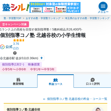
メニュー
塾・学習塾TOP
おすすめ塾・学習塾ランキング
埼玉県のおすすめ塾・学習塾ランキング
キャンペーン対象
1ランク上の高校を目指す個別指導塾！5教科税込月26,400円-
個別指導コノ塾 北越谷校の小学生情報
3.76
(12)
北越谷駅 徒歩5分(0.36km)
個別指導(1対2~)
映像授業
小学5年〜小学6年
中学1年〜中学3年
教室情報
口コミ評判
料金コース
個別指導コノ塾 北越谷校の料金・コース一覧
個別指導コノ塾 北越谷校