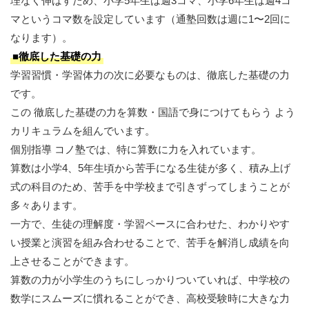
理なく伸ばすため、小学5年生は週3コマ、小学6年生は週4コ
マというコマ数を設定しています（通塾回数は週に1〜2回に
なります）。
■徹底した基礎の力
学習習慣・学習体力の次に必要なものは、徹底した基礎の力
です。
この 徹底した基礎の力を算数・国語で身につけてもらう よう
カリキュラムを組んでいます。
個別指導 コノ塾では、特に算数に力を入れています。
算数は小学4、5年生頃から苦手になる生徒が多く、積み上げ
式の科目のため、苦手を中学校まで引きずってしまうことが
多々あります。
一方で、生徒の理解度・学習ペースに合わせた、わかりやす
い授業と演習を組み合わせることで、苦手を解消し成績を向
上させることができます。
算数の力が小学生のうちにしっかりついていれば、中学校の
数学にスムーズに慣れることができ、高校受験時に大きな力