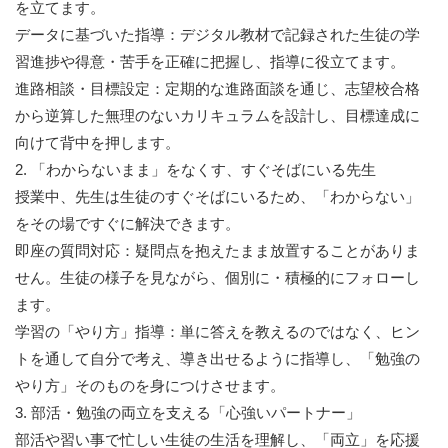
を立てます。
データに基づいた指導：デジタル教材で記録された生徒の学
習進捗や得意・苦手を正確に把握し、指導に役立てます。
進路相談・目標設定：定期的な進路面談を通じ、志望校合格
から逆算した無理のないカリキュラムを設計し、目標達成に
向けて背中を押します。
2. 「わからないまま」をなくす、すぐそばにいる先生
授業中、先生は生徒のすぐそばにいるため、「わからない」
をその場ですぐに解決できます。
即座の質問対応：疑問点を抱えたまま放置することがありま
せん。生徒の様子を見ながら、個別に・積極的にフォローし
ます。
学習の「やり方」指導：単に答えを教えるのではなく、ヒン
トを通して自分で考え、導き出せるように指導し、「勉強の
やり方」そのものを身につけさせます。
3. 部活・勉強の両立を支える「心強いパートナー」
部活や習い事で忙しい生徒の生活を理解し、「両立」を応援