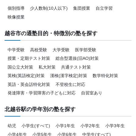
個別指導
少人数制(10人以下)
集団授業
自立学習
映像授業
越谷市の通塾目的・特徴別の塾を探す
中学受験
高校受験
大学受験
医学部受験
授業・定期テスト対策
総合型選抜(旧AO)対策
国公立大対策
私大対策
共通テスト対策
英検(英語検定)対策
漢検(漢字検定)対策
数学特化対策
英語・英会話特化対策
不登校生に対応
発達障害・学習障害の子どもに対応
自習室あり
北越谷駅の学年別の塾を探す
幼児
小学生(すべて)
小学1年生
小学2年生
小学3年生
小学4年生
小学5年生
小学6年生
中学生(すべて)