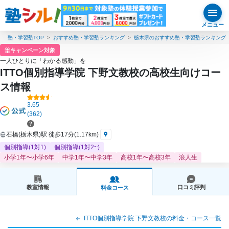
メニュー
塾・学習塾TOP
おすすめ塾・学習塾ランキング
栃木県のおすすめ塾・学習塾ランキング
キャンペーン対象
一人ひとりに「わかる感動」を
ITTO個別指導学院 下野文教校の高校生向けコー
ス情報
3.65
(362)
石橋(栃木県)駅 徒歩17分(1.17km)
個別指導(1対1)
個別指導(1対2~)
小学1年〜小学6年
中学1年〜中学3年
高校1年〜高校3年
浪人生
教室情報
口コミ評判
料金コース
ITTO個別指導学院 下野文教校の料金・コース一覧