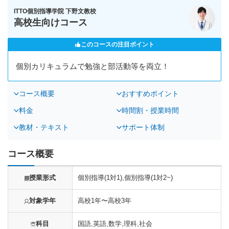
ITTO個別指導学院 下野文教校
高校生向けコース
このコースの注目ポイント
個別カリキュラムで勉強と部活動等を両立！
コース概要
おすすめポイント
料金
時間割・授業時間
教材・テキスト
サポート体制
コース概要
授業形式
個別指導(1対1),個別指導(1対2~)
対象学年
高校1年〜高校3年
科目
国語,英語,数学,理科,社会