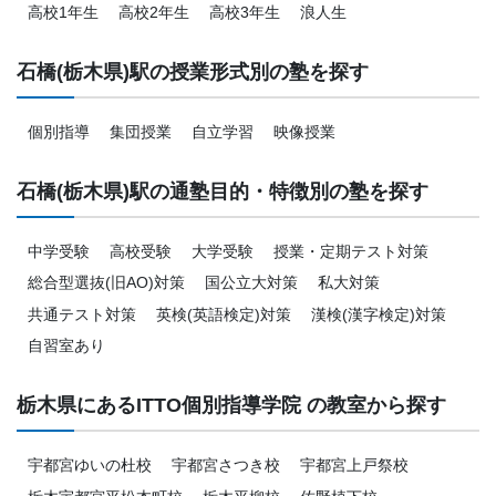
高校1年生
高校2年生
高校3年生
浪人生
石橋(栃木県)駅の授業形式別の塾を探す
個別指導
集団授業
自立学習
映像授業
石橋(栃木県)駅の通塾目的・特徴別の塾を探す
中学受験
高校受験
大学受験
授業・定期テスト対策
総合型選抜(旧AO)対策
国公立大対策
私大対策
共通テスト対策
英検(英語検定)対策
漢検(漢字検定)対策
自習室あり
栃木県にあるITTO個別指導学院 の教室から探す
宇都宮ゆいの杜校
宇都宮さつき校
宇都宮上戸祭校