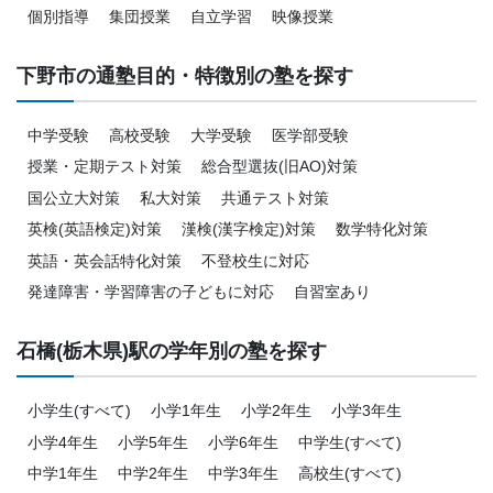
個別指導
集団授業
自立学習
映像授業
下野市の通塾目的・特徴別の塾を探す
中学受験
高校受験
大学受験
医学部受験
授業・定期テスト対策
総合型選抜(旧AO)対策
国公立大対策
私大対策
共通テスト対策
英検(英語検定)対策
漢検(漢字検定)対策
数学特化対策
英語・英会話特化対策
不登校生に対応
発達障害・学習障害の子どもに対応
自習室あり
石橋(栃木県)駅の学年別の塾を探す
小学生(すべて)
小学1年生
小学2年生
小学3年生
小学4年生
小学5年生
小学6年生
中学生(すべて)
中学1年生
中学2年生
中学3年生
高校生(すべて)