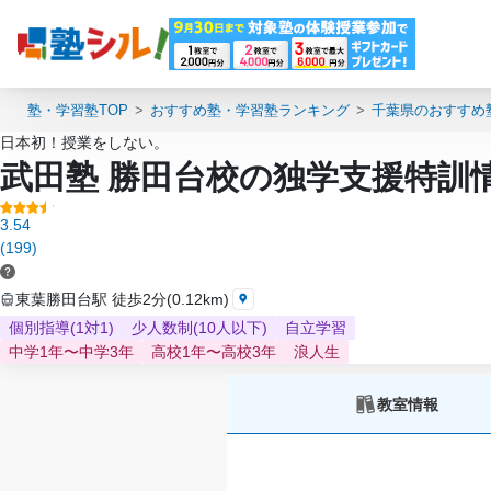
塾・学習塾TOP
おすすめ塾・学習塾ランキング
千葉県のおすすめ
日本初！授業をしない。
武田塾 勝田台校の独学支援特訓
3.54
(199)
東葉勝田台駅 徒歩2分(0.12km)
個別指導(1対1)
少人数制(10人以下)
自立学習
中学1年〜中学3年
高校1年〜高校3年
浪人生
教室情報