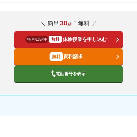
30
＼ 簡単
！無料 ／
秒
体験授業を申し込む
無料
8月申込受付中
資料請求
電話番号を表示