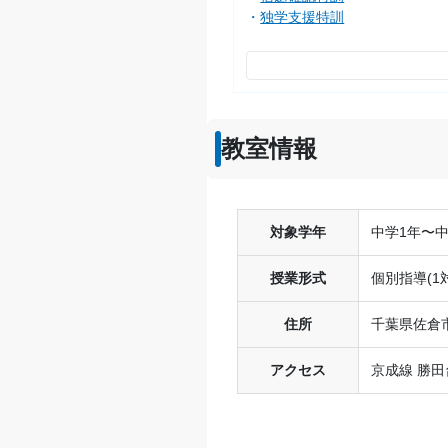
独学支援特訓
教室情報
対象学年
中学1年〜
授業形式
個別指導(1対
住所
千葉県佐倉市
アクセス
京成線 勝