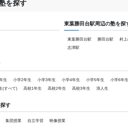
塾を探す
東葉勝田台駅周辺の塾を探
東葉勝田台駅
勝田台駅
村上
志津駅
す
年生
小学2年生
小学3年生
小学4年生
小学5年生
小学6年
生(すべて)
高校1年生
高校2年生
高校3年生
浪人生
を探す
集団授業
自立学習
映像授業