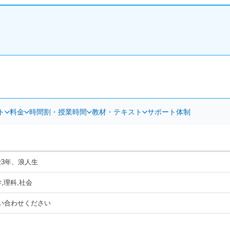
ト
料金
時間割・授業時間
教材・テキスト
サポート体制
校3年、浪人生
学,理科,社会
い合わせください