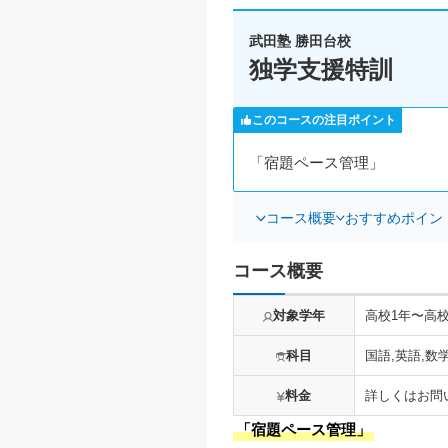
武田塾 勝田台校
独学支援特訓
このコースの注目ポイント
「宿題ペース管理」
コース概要
おすすめポイン
コース概要
対象学年
高校1年〜高
科目
国語,英語,数
料金
詳しくはお問
「宿題ペース管理」