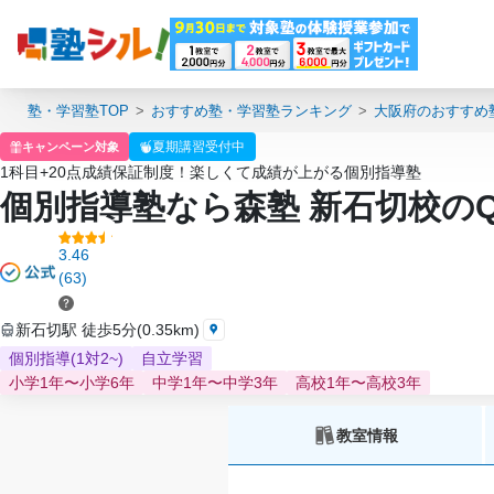
塾・学習塾TOP
おすすめ塾・学習塾ランキング
大阪府のおすすめ
夏期講習受付中
キャンペーン対象
1科目+20点成績保証制度！楽しくて成績が上がる個別指導塾
個別指導塾なら森塾 新石切校の
3.46
(63)
新石切駅 徒歩5分(0.35km)
個別指導(1対2~)
自立学習
小学1年〜小学6年
中学1年〜中学3年
高校1年〜高校3年
教室情報