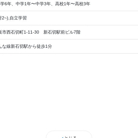
学6年、中学1年〜中学3年、高校1年〜高校3年
2~),自立学習
市西石切町1-11-30 新石切駅前ビル7階
んな線新石切駅から徒歩1分