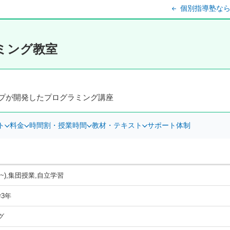
個別指導塾なら
ラミング教室
プが開発したプログラミング講座
ト
料金
時間割・授業時間
教材・テキスト
サポート体制
2~),集団授業,自立学習
3年
グ