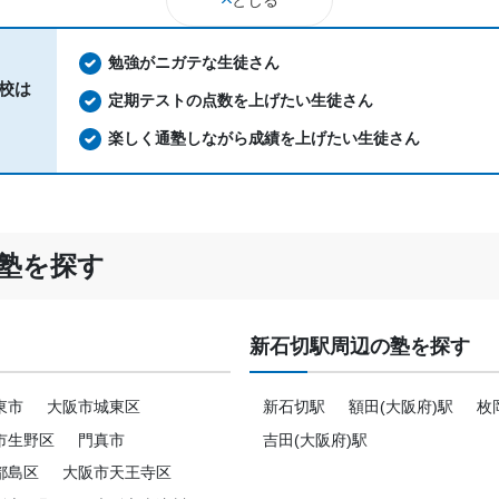
とじる
勉強がニガテな生徒さん
校は
定期テストの点数を上げたい生徒さん
楽しく通塾しながら成績を上げたい生徒さん
塾を探す
新石切駅周辺の塾を探す
東市
大阪市城東区
新石切駅
額田(大阪府)駅
枚
市生野区
門真市
吉田(大阪府)駅
都島区
大阪市天王寺区