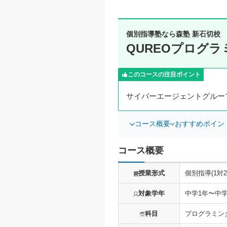
個別指導塾なら森塾 新石切校
QUREOプログ
このコースの注目ポイント
サイバーエージェントグルー
コース概要
おすすめポイン
コース概要
授業形式
個別指導(1対
対象学年
中学1年〜中学
科目
プログラミン