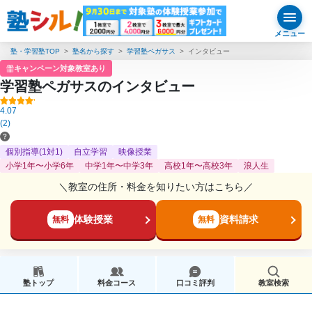
メニュー
塾・学習塾TOP
塾名から探す
学習塾ペガサス
インタビュー
キャンペーン対象教室あり
学習塾ペガサスのインタビュー
4.07
(2)
個別指導(1対1)
自立学習
映像授業
小学1年〜小学6年
中学1年〜中学3年
高校1年〜高校3年
浪人生
＼教室の住所・料金を知りたい方はこちら／
体験授業
資料請求
無料
無料
塾トップ
料金コース
口コミ評判
教室検索