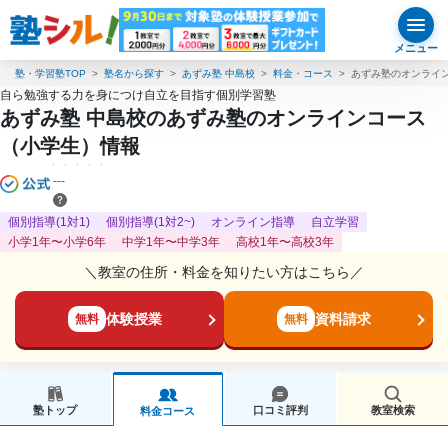
メニュー
塾・学習塾TOP
塾名から探す
あずみ塾 中島校
料金・コース
あずみ塾のオンライ
自ら勉強する力を身につけ自立を目指す個別学習塾
あずみ塾 中島校のあずみ塾のオンラインコース
（小学生）情報
---
個別指導(1対1)
個別指導(1対2~)
オンライン指導
自立学習
小学1年〜小学6年
中学1年〜中学3年
高校1年〜高校3年
＼教室の住所・料金を知りたい方はこちら／
体験授業
資料請求
無料
無料
塾トップ
口コミ評判
教室検索
料金コース