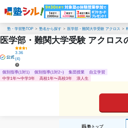
塾・学習塾TOP
塾名から探す
医学部・難関大学受験 アクロス
医学部・難関大学受験 アクロス
3.36
(4)
個別指導(1対1)
個別指導(1対2~)
集団授業
自立学習
中学1年〜中学3年
高校1年〜高校3年
浪人生
塾トップ