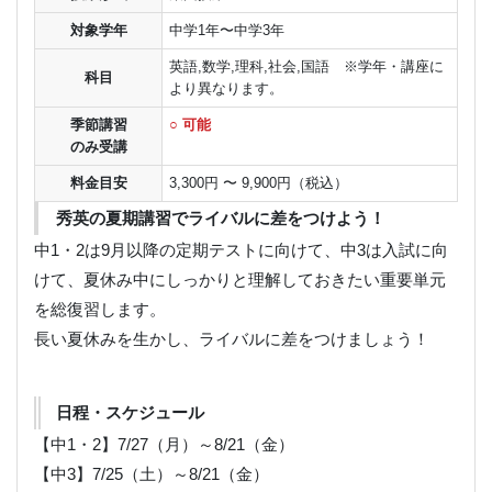
対象学年
中学1年〜中学3年
英語,数学,理科,社会,国語 ※学年・講座に
科目
より異なります。
季節講習
○ 可能
のみ受講
料金目安
3,300円 〜 9,900円（税込）
秀英の夏期講習でライバルに差をつけよう！
中1・2は9月以降の定期テストに向けて、中3は入試に向
けて、夏休み中にしっかりと理解しておきたい重要単元
を総復習します。
長い夏休みを生かし、ライバルに差をつけましょう！
日程・スケジュール
【中1・2】7/27（月）～8/21（金）
【中3】7/25（土）～8/21（金）