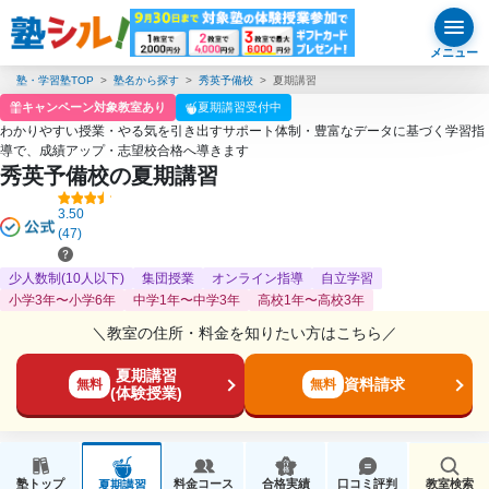
メニュー
塾・学習塾TOP
塾名から探す
秀英予備校
夏期講習
キャンペーン対象教室あり
夏期講習受付中
わかりやすい授業・やる気を引き出すサポート体制・豊富なデータに基づく学習指
導で、成績アップ・志望校合格へ導きます
秀英予備校の夏期講習
3.50
(47)
少人数制(10人以下)
集団授業
オンライン指導
自立学習
小学3年〜小学6年
中学1年〜中学3年
高校1年〜高校3年
＼教室の住所・料金を知りたい方はこちら／
夏期講習
資料請求
無料
無料
(体験授業)
塾トップ
料金コース
合格実績
口コミ評判
教室検索
夏期講習