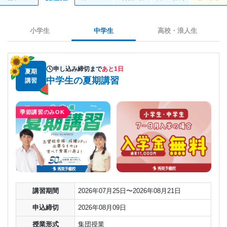
小学生
中学生
高校・浪人生
申し込み締切まで
あと
1
日
夏期
中学生の夏期講習
講習
講習期間
2026年07月25日〜2026年08月21日
申込締切
2026年08月09日
授業形式
集団授業