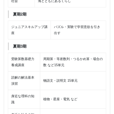
社会
海とともにあるくらし
夏期2期
ジュニアスキルアップ講
パズル・実験で学習意欲を引き
座
出す
夏期3期
受験算数基礎力
周期算・等差数列・つるかめ算・場合の
養成講座
数 など15単元
読解の解法基本
物語文・説明文 15単元
演習
身近な理科の知
植物・星座・電気 など
識