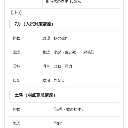
町時代の歴史 16単元
【小6】
7月（入試対策講座）
算数
論理・数の操作
国語
物語・小説（生と死）・対義語
理科
滑車・ばね・浮力
社会
政治・外交史
土曜（弱点克服講座）
算数
「論理・数の操作」
国語
「物語」