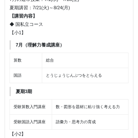
夏期講習：7/21(火)～8/24(月)
【講習内容】
◆ 国私立コース
【小1】
7月（理解力養成講座）
算数
総合
国語
とうじょうじんぶつをとらえる
夏期3期
受験算数入門講座
数・図形を題材に粘り強く考える力
受験国語入門講座
語彙力・思考力の育成
【小2】