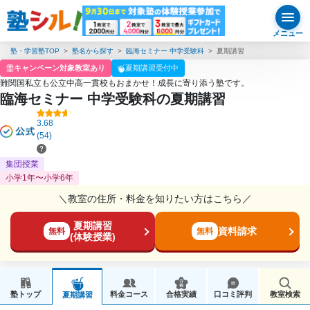
メニュー
塾・学習塾TOP
塾名から探す
臨海セミナー 中学受験科
夏期講習
キャンペーン対象教室あり
夏期講習受付中
難関国私立も公立中高一貫校もおまかせ！成長に寄り添う塾です。
臨海セミナー 中学受験科の夏期講習
3.68
(54)
集団授業
小学1年〜小学6年
＼教室の住所・料金を知りたい方はこちら／
夏期講習
資料請求
無料
無料
(体験授業)
塾トップ
料金コース
合格実績
口コミ評判
教室検索
夏期講習