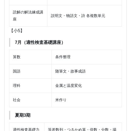
読解の解法練成講
説明文・物語文・詩 各複数単元
座
【小5】
7月（適性検査基礎講座）
算数
条件整理
国語
随筆文・故事成語
理科
金属と温度変化
社会
米作り
夏期3期
適性検査基礎力
等差数列・つるかめ算・倍数・分数・場