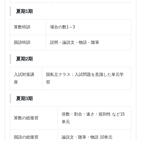
夏期1期
算数特訓
場合の数1～3
国語特訓
説明・論説文・物語・随筆
夏期2期
入試対策講
国私立クラス：入試問題を意識した単元学
座
習
夏期3期
倍数・割合・速さ・規則性 など15
算数の総復習
単元
国語の総復習
論説文・随筆・物語 10単元