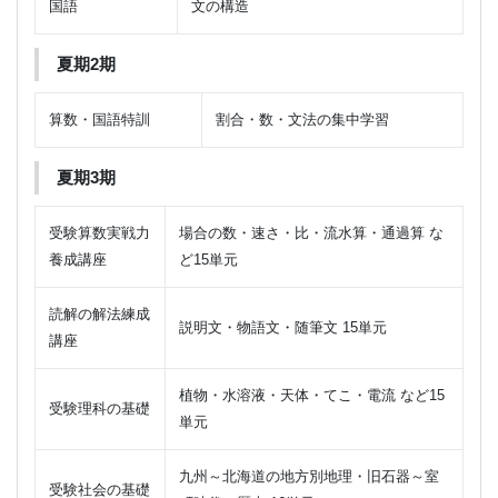
国語
文の構造
夏期2期
算数・国語特訓
割合・数・文法の集中学習
夏期3期
受験算数実戦力
場合の数・速さ・比・流水算・通過算 な
養成講座
ど15単元
読解の解法練成
説明文・物語文・随筆文 15単元
講座
植物・水溶液・天体・てこ・電流 など15
受験理科の基礎
単元
九州～北海道の地方別地理・旧石器～室
受験社会の基礎