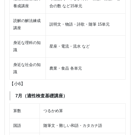
養成講座
合の数 など15単元
読解の解法練成
説明文・物語・詩歌・随筆 15単元
講座
身近な理科の知
星座・電流・流水 など
識
身近な社会の知
農業・食品 各単元
識
【小6】
7月（適性検査基礎講座）
算数
つるかめ算
国語
随筆文・難しい和語・カタカナ語