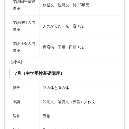
受験国語基礎
物語文・説明文・詩 15単元
講座
受験理科入門
人のからだ・光・音 など
講座
受験社会入門
商店街・工場・田畑 など
講座
【小4】
7月（中学受験基礎講座）
算数
立方体と直方体
国語
説明文・論説文（要旨）／作文
理科
動物