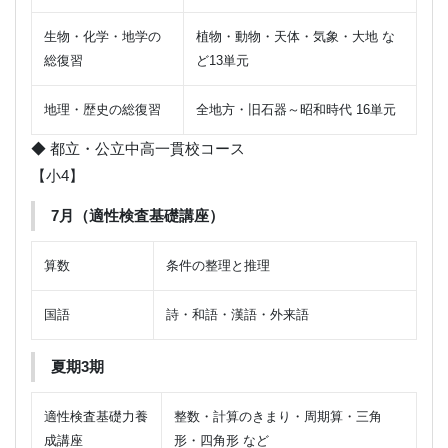
生物・化学・地学の
植物・動物・天体・気象・大地 な
総復習
ど13単元
地理・歴史の総復習
全地方・旧石器～昭和時代 16単元
◆ 都立・公立中高一貫校コース
【小4】
7月（適性検査基礎講座）
算数
条件の整理と推理
国語
詩・和語・漢語・外来語
夏期3期
適性検査基礎力養
整数・計算のきまり・周期算・三角
成講座
形・四角形 など