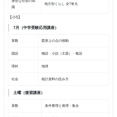
身近な社会の知
地方別くらし 全7単元
識
【小5】
7月（中学受験応用講座）
算数
図形上の点の移動
国語
物語・小説（主題）・敬語
理科
地球
社会
統計資料の読み方
土曜（復習講座）
算数
条件整理と推理・集合