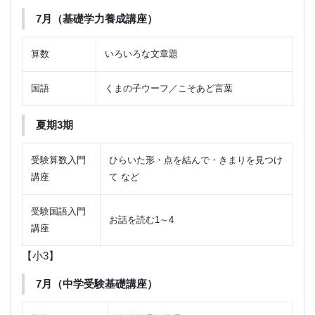
7月（基礎学力養成講座）
算数
いろいろな文章題
国語
くまの子ウーフ／こそあど言葉
夏期3期
受験算数入門
ひらいた形・点を結んで・きまりを見つけ
講座
て など
受験国語入門
お話を読む1～4
講座
【小3】
7月（中学受験基礎講座）