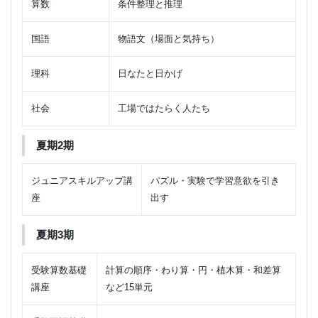
算数
条件整理と推理
国語
物語文（場面と気持ち）
理科
日なたと日かげ
社会
工場ではたらく人たち
夏期2期
ジュニアスキルアップ講
パズル・実験で学習意欲を引き
座
出す
夏期3期
受験算数基礎
計算の順序・わり算・円・植木算・和差算
講座
など15単元