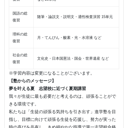
国語の総
随筆・論説文・説明文・適性検査演習 15単元
復習
理科の総
月・てんびん・酸素・光・水溶液 など
復習
社会の総
文化史・日本国憲法・国会・世界遺産 など
復習
※学習内容は変更になることがございます。
【塾からのメッセージ】
夢を叶える夏 志望校に近づく夏期講習
我々が生徒に最も必要だと考えるのは、頑張ることがで
きる環境です。
私たちは「生徒の頑張る気持ちを引き出す」進学塾を目
指し、目標に向けて頑張る生徒を応援し、努力が実った
時の喜びを共有し、きめ細やかな指導で第一志望校合格