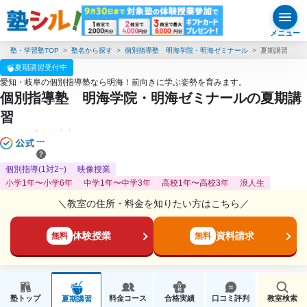
メニュー
塾・学習塾TOP
塾名から探す
個別指導塾 明海学院・明海ゼミナール
夏期講習
夏期講習受付中
愛知・岐阜の個別指導塾なら明海！前向きに学ぶ姿勢を育みます。
個別指導塾 明海学院・明海ゼミナールの夏期講
習
---
個別指導(1対2~)
映像授業
小学1年〜小学6年
中学1年〜中学3年
高校1年〜高校3年
浪人生
＼教室の住所・料金を知りたい方はこちら／
体験授業
資料請求
無料
無料
塾トップ
料金コース
合格実績
口コミ評判
教室検索
夏期講習