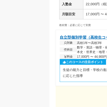
入塾金
22,000円（
月額目安
17,000円 〜
教材費：必要に応じて実費
自立型個別学習（高校生コ
高校1年〜高校3年
対象
数学・英語・物理・
科目
本史・世界史・地理
17,000円 〜 44,9
料金
このコースの注目ポイント
生徒の能力と目標・学校の進
に応じた指導