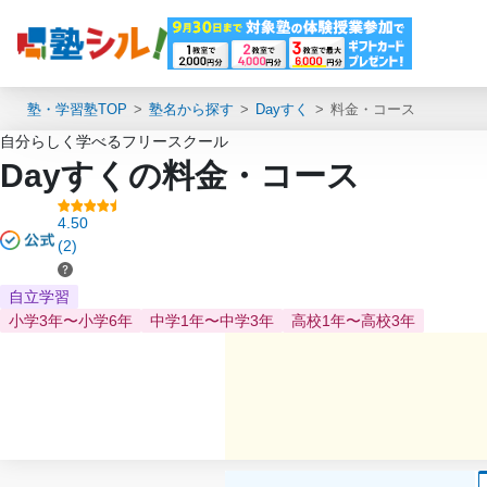
塾・学習塾TOP
塾名から探す
Dayすく
料金・コース
自分らしく学べるフリースクール
Dayすくの料金・コース
4.50
(2)
自立学習
小学3年〜小学6年
中学1年〜中学3年
高校1年〜高校3年