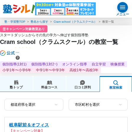
メニュー
塾・学習塾TOP
塾名から探す
Cram school（クラムスクール）
教室一覧
キャンペーン対象教室あり
スタートダッシュからその先の学力へ伸ばす個別指導塾
Cram school（クラムスクール）の教室一覧
---
個別指導(1対1)
個別指導(1対2~)
オンライン指導
自立学習
映像授業
小学1年〜小学6年
中学1年〜中学3年
高校1年〜高校3年
塾トップ
料金コース
口コミ評判
教室検索
岐阜駅前＆オフィス
【キャンペーン対象】