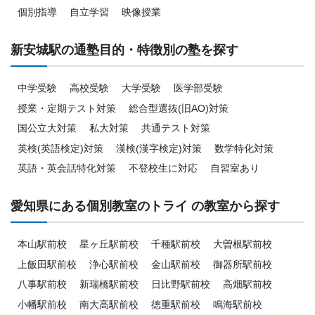
個別指導
自立学習
映像授業
新安城駅の通塾目的・特徴別の塾を探す
中学受験
高校受験
大学受験
医学部受験
授業・定期テスト対策
総合型選抜(旧AO)対策
国公立大対策
私大対策
共通テスト対策
英検(英語検定)対策
漢検(漢字検定)対策
数学特化対策
英語・英会話特化対策
不登校生に対応
自習室あり
愛知県にある個別教室のトライ の教室から探す
本山駅前校
星ヶ丘駅前校
千種駅前校
大曽根駅前校
上飯田駅前校
浄心駅前校
金山駅前校
御器所駅前校
八事駅前校
新瑞橋駅前校
日比野駅前校
高畑駅前校
小幡駅前校
南大高駅前校
徳重駅前校
鳴海駅前校