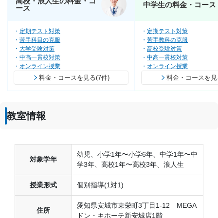
高校・浪人生の料金・コ
中学生の料金・コース
ース
定期テスト対策
定期テスト対策
苦手科目の克服
苦手教科の克服
大学受験対策
高校受験対策
中高一貫校対策
中高一貫校対策
オンライン授業
オンライン授業
料金・コースを見る(7件)
料金・コースを見る
教室情報
幼児、小学1年〜小学6年、中学1年〜中
対象学年
学3年、高校1年〜高校3年、浪人生
授業形式
個別指導(1対1)
愛知県安城市東栄町3丁目1-12 MEGA
住所
ドン・キホーテ新安城店1階