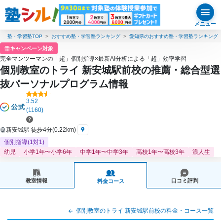
メニュー
塾・学習塾TOP
おすすめ塾・学習塾ランキング
愛知県のおすすめ塾・学習塾ランキング
キャンペーン対象
完全マンツーマンの「超」個別指導×最新AI分析による「超」効率学習
個別教室のトライ 新安城駅前校の推薦・総合型選
抜パーソナルプログラム情報
3.52
(1160)
新安城駅 徒歩4分(0.22km)
個別指導(1対1)
幼児
小学1年〜小学6年
中学1年〜中学3年
高校1年〜高校3年
浪人生
教室情報
口コミ評判
料金コース
個別教室のトライ 新安城駅前校の料金・コース一覧