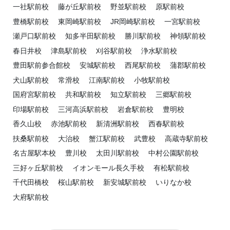
一社駅前校
藤が丘駅前校
野並駅前校
原駅前校
豊橋駅前校
東岡崎駅前校
JR岡崎駅前校
一宮駅前校
瀬戸口駅前校
知多半田駅前校
勝川駅前校
神領駅前校
春日井校
津島駅前校
刈谷駅前校
浄水駅前校
豊田駅前参合館校
安城駅前校
西尾駅前校
蒲郡駅前校
犬山駅前校
常滑校
江南駅前校
小牧駅前校
国府宮駅前校
共和駅前校
知立駅前校
三郷駅前校
印場駅前校
三河高浜駅前校
岩倉駅前校
豊明校
香久山校
赤池駅前校
新清洲駅前校
西春駅前校
扶桑駅前校
大治校
蟹江駅前校
武豊校
高蔵寺駅前校
名古屋駅本校
豊川校
太田川駅前校
中村公園駅前校
三好ヶ丘駅前校
イオンモール長久手校
有松駅前校
千代田橋校
桜山駅前校
新安城駅前校
いりなか校
大府駅前校