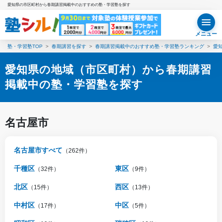
愛知県の市区町村から春期講習掲載中のおすすめの塾・学習塾を探す
メニュー
塾・学習塾TOP
春期講習を探す
春期講習掲載中のおすすめ塾・学習塾ランキング
愛
愛知県の地域（市区町村）から春期講習
掲載中の塾・学習塾を探す
名古屋市
名古屋市すべて
（262件）
千種区
東区
（32件）
（9件）
北区
西区
（15件）
（13件）
中村区
中区
（17件）
（5件）