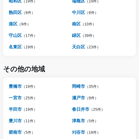
昭和区
瑞穂区
（19件）
（19件）
熱田区
中川区
（8件）
（8件）
港区
南区
（9件）
（10件）
守山区
緑区
（17件）
（39件）
名東区
天白区
（19件）
（23件）
その他の地域
豊橋市
岡崎市
（19件）
（35件）
一宮市
瀬戸市
（25件）
（9件）
半田市
春日井市
（19件）
（25件）
豊川市
津島市
（11件）
（5件）
碧南市
刈谷市
（5件）
（18件）