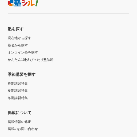
入塾時の学年
達成
高校3年
目的の達成理由
塾を探す
受講コース
現在地から探す
志望校合格に向けて勉強をして、それを十分にサポート
通年
して貰えた。また、定期テストなどでも十分納得できる
塾名から探す
点数を取れていた。とても満足な結果だったから。
オンライン塾を探す
通塾頻度
かんたん10秒! ぴったり塾診断
志望校と合格状況
---
季節講習を探す
---
春期講習特集
1日あたりの授業時間
※料金は口コミされた方が支払った金額の目安です。実際の料金とは異なる可
夏期講習特集
能性がございますので、詳しくは塾にお問い合わせください。
冬期講習特集
---
関西個別指導学院 名谷教室の口コミをもっと見る
掲載について
月額料金
掲載情報の修正
10,000円〜30,000円
掲載のお問い合わせ