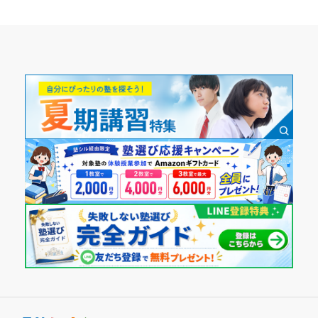
講師の教え方
志望校に合格できるまで先生方のサポートが手厚く、最
---
小学5年
後までやり遂げれたので感謝しています。
塾内の環境
塾内は清掃が行き届いており、とても綺麗だった。自習の机
受講コース
志望校と合格状況
も割とあり、両サイドが仕切られてるので嬉しかった。 清潔
通年,春期講習,夏期講習,冬期講習
感があった。
---
塾周辺の環境
※料金は口コミされた方が支払った金額の目安です。実際の料金とは異なる可
通塾頻度
自転車置き場が有料で、高校生にはキツかった。だから、有
能性がございますので、詳しくは塾にお問い合わせください。
料になる時間の前に皆一回自転車を入れ直していて、大分不
関西個別指導学院 芦屋教室の口コミをもっと見る
---
便でした。
授業以外のサポート
1日あたりの授業時間
(相談・面談、家庭学習のサポート、授業以外のコミュニケーション等)
受付にいる大学生の先生に聞いたら教えてくれる。それ以外
---
は特にサポートはないです。
利用詳細
月額料金
通塾期間
30,000円〜50,000円
2021年6月〜2022年3月(10ヶ月)
目的の達成度