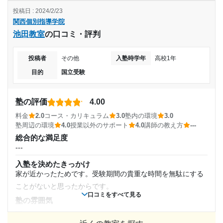
2020年1月〜2021年12月(2年)
通年
投稿日 : 2024/2/23
料金
関西個別指導学院
他の個別指導塾と比べ安いか高いかはあまりわからないです
入塾時の学年
通塾頻度
池田教室
の口コミ・評判
が金額にあった指導だと思いました。
コース・カリキュラム
高校1年
週2日
目標を達成出来るようになにをどのくらいしたらいいかなど
投稿者
その他
入塾時学年
高校1年
を考えて提案して頂けるのでよかったです。
目的
国立受験
受講コース
1日あたりの授業時間
講師の教え方
---
通年,春期講習,夏期講習,冬期講習
1時間～2時間未満
塾の評価
4.00
塾内の環境
料金
2.0
コース・カリキュラム
3.0
塾内の環境
3.0
コロナ期間で換気をしないといけないためか寒い日は暖房が
通塾頻度
月額料金
塾周辺の環境
4.0
授業以外のサポート
4.0
講師の教え方
---
ついていても寒かった気がします。
総合的な満足度
---
塾周辺の環境
30,001円〜40,000円
---
阪急豊中駅からすごく近くて周りにコンビニやスーパー、百
入塾を決めたきっかけ
1日あたりの授業時間
均がありとても便利だった。
目的の達成度
家が近かったためです。受験期間の貴重な時間を無駄にする
授業以外のサポート
ことがないと思ったからです。
---
(相談・面談、家庭学習のサポート、授業以外のコミュニケーション等)
達成
口コミをすべて見る
自習時間にわからない問題がある時授業がない先生に聞きに
塾の雰囲気
行くと優しく教えて頂けました。授業の話以外に世間話など
---
月額料金
目的の達成理由
相談などにも乗ってくれたり、メンタルサポートをすごくし