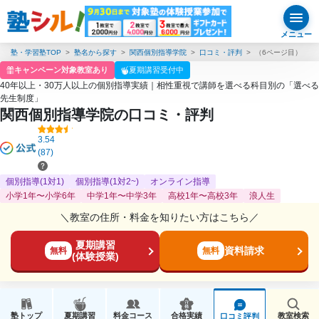
メニュー
塾・学習塾TOP
塾名から探す
関西個別指導学院
口コミ・評判
（6ページ目）
キャンペーン対象教室あり
夏期講習受付中
40年以上・30万人以上の個別指導実績｜相性重視で講師を選べる科目別の「選べる
先生制度」
関西個別指導学院の口コミ・評判
3.54
(87)
個別指導(1対1)
個別指導(1対2~)
オンライン指導
小学1年〜小学6年
中学1年〜中学3年
高校1年〜高校3年
浪人生
＼教室の住所・料金を知りたい方はこちら／
夏期講習
資料請求
無料
無料
(体験授業)
塾トップ
夏期講習
料金コース
合格実績
教室検索
口コミ評判