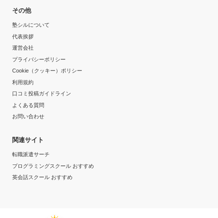
目的の達成度
その他
塾シルについて
その他
代表挨拶
運営会社
目的の達成理由
プライバシーポリシー
Cookie（クッキー）ポリシー
志望校合格できなかった。 大学生講師なので、信用し
利用規約
ていいのか最後まで不安でした。このままのペースで合
口コミ投稿ガイドライン
格できるのか、ネットで調べてばかりでした。
よくある質問
お問い合わせ
志望校と合格状況
関連サイト
---
転職派遣サーチ
※料金は口コミされた方が支払った金額の目安です。実際の料金とは異なる可
能性がございますので、詳しくは塾にお問い合わせください。
プログラミングスクール おすすめ
関西個別指導学院 甲子園教室の口コミをもっと見る
英会話スクール おすすめ