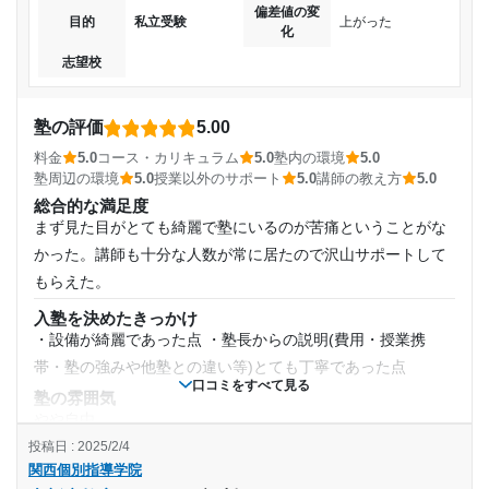
偏差値の変
目的
私立受験
上がった
化
志望校
塾の評価
5.00
料金
5.0
コース・カリキュラム
5.0
塾内の環境
5.0
塾周辺の環境
5.0
授業以外のサポート
5.0
講師の教え方
5.0
総合的な満足度
まず見た目がとても綺麗で塾にいるのが苦痛ということがな
かった。講師も十分な人数が常に居たので沢山サポートして
もらえた。
入塾を決めたきっかけ
・設備が綺麗であった点 ・塾長からの説明(費用・授業携
帯・塾の強みや他塾との違い等)とても丁寧であった点
口コミをすべて見る
塾の雰囲気
やや自由
投稿日 : 2025/2/4
料金
関西個別指導学院
相場に比べると高いと思うが、それなりに整った環境だっ