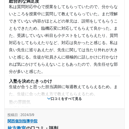
少しうるさい生徒もいました。あと周りが繁華街なので窓を
総合的な満足度
私は質問対応中心で授業をしてもらっていたので、分からな
閉め切っていてもとてもうるさかった印象だったと思いま
1時間～2時間未満
いところを授業中に質問して教えてもらっていた。まだ理解
す。
できていない内容がほとんどの単元は、説明をしてもらうこ
授業以外のサポート
月額料金
(相談・面談、家庭学習のサポート、授業以外のコミュニケーション等)
ともできたため、臨機応変に対応してもらえて良かった。ま
親の面談が数ヶ月に一回ありました。また、宿題が多すぎる
た、受講していない科目も小テストをしてもらえたり、質問
40,001円〜50,000円
かなと印象です。できていないとかなり怒られていくのが嫌
対応をしてもらえたりなど、対応は良かったと感じる。私は
になりました。
良い先生に巡りあえたが、先生に関しては当たり外れが大き
目的の達成度
利用詳細
いと感じる。生徒が社員さんに積極的に話しかけに行かなけ
通塾期間
達成
れば気にかけてもらえないこともあったので、先生任せな部
分が多いと感じた。
2017年以前
目的の達成理由
入塾を決めたきっかけ
生徒が合うと思った担当講師に毎週教えてもらえるため。ま
入塾時の学年
志望校を合格することができた。学校の勉強内容の面で
た、生徒に合った教え方で教えてもらえるため。
も苦手分野に限らず沢山サポートしてもらえた。
口コミをすべて見る
塾の雰囲気
小学6年
とても自由
志望校と合格状況
投稿日 : 2024/3/9
料金
受講コース
関西個別指導学院
小中高で学年によって値段が変わる。小学校低学年は授業時
第一志望校：
合格
枚方教室
の口コミ・評判
間が少し短い分少し授業料が安くなる。料金はとても高い。