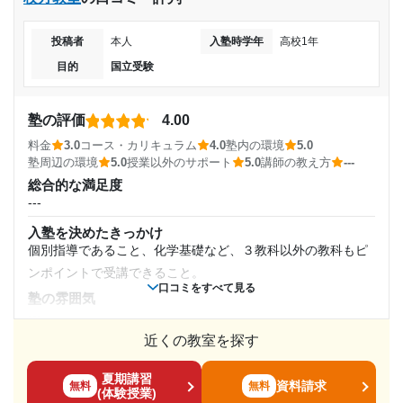
通年
関西個別指導学院 泉ケ丘教室の口コミをもっと見る
もう少し値段を下げて欲しい。
投稿者
本人
入塾時学年
高校1年
通塾頻度
コース・カリキュラム
コースは分かれておらず、学年ごとに値段が違うくらいであ
目的
国立受験
週2日
る。受験対策や定期テスト対策、検定対策など生徒に合った
教え方をしてもらえる。
塾の評価
4.00
1日あたりの授業時間
講師の教え方
料金
3.0
コース・カリキュラム
4.0
塾内の環境
5.0
先生によって様々な教え方があり、受験対策や定期テスト対
塾周辺の環境
5.0
授業以外のサポート
5.0
講師の教え方
---
1時間～2時間未満
策など生徒に合った授業をしてもらえる。私の場合は振替授
総合的な満足度
業も担当の先生に全て教えてもらったが、先生によっては別
---
月額料金
の先生に振替授業で教えてもらうこともある。
入塾を決めたきっかけ
塾内の環境
個別指導であること、化学基礎など、３教科以外の教科もピ
〜10,000円
開校中は自由に自習室を使える点が良かった。コロナ対策で
ンポイントで受講できること。
ずっと換気をしており、暖房も付いていなかったため、自習
口コミをすべて見る
目的の達成度
塾の雰囲気
室内はとても寒かった。
---
達成
塾周辺の環境
近くの教室を探す
料金
周りにコンビニやお店なども沢山あるため、ご飯などをすぐ
大学生が講師をしている割に、少し高いかと思う。設備費も
買いに行ける。駅からもとても近いので立地が良く通いやす
目的の達成理由
夏期講習
含まれているので、自習室を使わないと確実に損。
資料請求
無料
無料
(体験授業)
い。