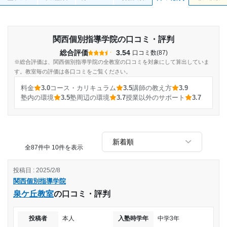
関西個別指導学院の口コミ・評判
総合評価
3.54
口コミ数(87)
※総合評価は、関西個別指導学院の全教室の口コミを対象にして算出していま
す。教室毎の評価は各口コミをご覧ください。
料金
3.0
コース・カリキュラム
3.5
講師の教え方
3.9
塾内の環境
3.5
塾周辺の環境
3.7
授業以外のサポート
3.7
全87件中 10件を表示
投稿日 : 2025/2/8
関西個別指導学院
泉ケ丘教室
の口コミ・評判
投稿者
本人
入塾時学年
中学3年