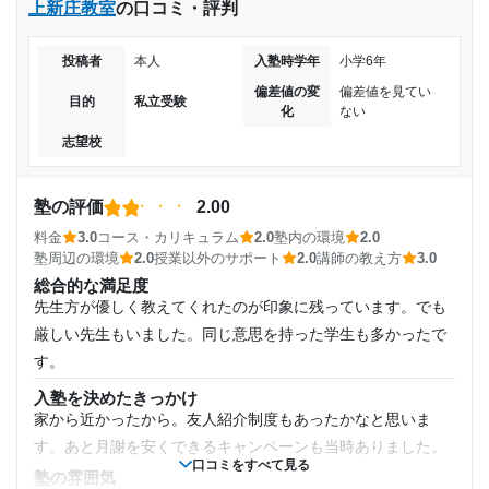
上新庄教室
の口コミ・評判
た。最初にそのような説明もあり、安心することができた。
コース・カリキュラム
春季や夏季など長期休暇での授業も充実していた。自分で自
投稿者
本人
入塾時学年
小学6年
由に授業を入れてもらえるので、予定が入っていても考慮し
偏差値の変
偏差値を見てい
目的
私立受験
化
ない
てもらえた。
志望校
講師の教え方
適度な距離感で親しみやすい講師が多い印象だった。レベル
も高く、説明が丁寧で分かりやすい講師が多かった。
塾の評価
2.00
塾内の環境
料金
3.0
コース・カリキュラム
2.0
塾内の環境
2.0
清潔感もあり、感染症対策も徹底されていた。自習室がオー
塾周辺の環境
2.0
授業以外のサポート
2.0
講師の教え方
3.0
プンで広く、いつでも講師に相談ができた。
総合的な満足度
塾周辺の環境
先生方が優しく教えてくれたのが印象に残っています。でも
駅から近くコンビニやカフェも多かったので、気分転換も良
厳しい先生もいました。同じ意思を持った学生も多かったで
くできた。再開発も行われており、より良い環境になると思
す。
う。
入塾を決めたきっかけ
授業以外のサポート
家から近かったから。友人紹介制度もあったかなと思いま
(相談・面談、家庭学習のサポート、授業以外のコミュニケーション等)
す。あと月謝を安くできるキャンペーンも当時ありました。
つきっきりでサポートしていただいたおかげで、不安な点も
口コミをすべて見る
すぐに解消できた。コミュニケーションを取るのが上手い講
塾の雰囲気