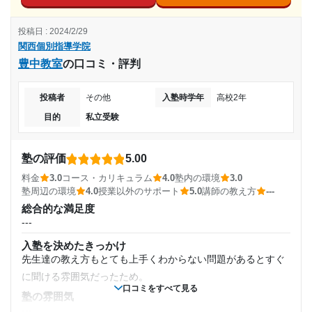
コース・カリキュラム
志望校に合格できたから。また、学校のテストも良い点
授業以外のサポート
生徒それぞれに合ったカリキュラムを提案してもらい、追加
を取れたと思います。しかし、なかなかテストの点が上
(相談・面談、家庭学習のサポート、授業以外のコミュニケーション等)
投稿日 : 2024/2/29
コマ数はこちらで決められる。
先生任せな部分が多いため、家庭学習などのサポートは先生
がらない時期もありました。
関西個別指導学院
講師の教え方
によって変わる。面談で他教科も社員さんから声かけをして
豊中教室
の口コミ・評判
---
志望校と合格状況
進捗状況を確認する、と言ってもらったものの、面談が終わ
塾内の環境
った後その話が出ることはなかった。ただ、定期テスト前に
投稿者
その他
入塾時学年
高校2年
明るく、自習ブースが多い。また教材も自由に使えるものが
第一志望校：
合格
ある無料補講で質問対応してもらえるのはとても良い制度だ
目的
私立受験
多い。自習室は自由に出入りができ、軽食も食べられる。
った。
関西個別指導学院 上新庄教室の口コミをもっと見る
塾周辺の環境
利用詳細
駅から徒歩1分で、近くにはDAISOや薬局、コンビニもあ
塾の評価
5.00
通塾期間
る。ビルの5階でセキュリティも安心。
料金
3.0
コース・カリキュラム
4.0
塾内の環境
3.0
授業以外のサポート
塾周辺の環境
4.0
授業以外のサポート
5.0
講師の教え方
---
2022年3月〜2023年3月(1年1ヶ月)
(相談・面談、家庭学習のサポート、授業以外のコミュニケーション等)
総合的な満足度
自習室が快適、受講していない教科も自習相談に乗ってく
---
れ、自習指示をくれる。勉強以外の相談にも親身に乗ってく
入塾時の学年
入塾を決めたきっかけ
れ、担当制なので一人一人へのサポートが手厚い。
先生達の教え方もとても上手くわからない問題があるとすぐ
浪人生
利用詳細
に聞ける雰囲気だったため。
通塾期間
口コミをすべて見る
受講コース
塾の雰囲気
---