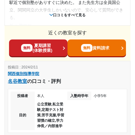
1日あたりの授業時間
塾周辺の環境
駅近で個別塾がありすぐに決めた。 また先生方は全員国公
※料金は口コミされた方が支払った金額の目安です。実際の料金とは異なる可
学校の近くということもあり、同年代の子が周りにいること
立、関関同立の大学生しかいないので、安心して質問ができ
能性がございますので、詳しくは塾にお問い合わせください。
口コミをすべて見る
---
から、子ども目線からすると塾に通うことが苦痛に感じるこ
る。
関西個別指導学院 豊中教室の口コミをもっと見る
とも少なかったから。
塾の雰囲気
月額料金
授業以外のサポート
---
近くの教室を探す
(相談・面談、家庭学習のサポート、授業以外のコミュニケーション等)
料金
苦手な問題の解説や解き方をまとめたものを個別で用意して
〜10,000円
夏期講習
個別で先生方もレベルが高いので料金は相応だと思います。
資料請求
無料
無料
くれたことはとても嬉しかった。
(体験授業)
３つほど塾には行かせていただいたんですが、1番良くまた子
目的の達成度
利用詳細
供が受験になった際は候補として挙げさてもらうと思いま
通塾期間
投稿日 : 2024/2/11
す。
達成
関西個別指導学院
コース・カリキュラム
2019年5月〜2020年2月(10ヶ月)
名谷教室
の口コミ・評判
先生がしっかりサポートしてくれ、あまり、先生の入れ替え
目的の達成理由
がなかったため、質問や相談しやすく、苦手な先生は付かな
入塾時の学年
投稿者
本人
入塾時学年
小学5年
いようにしてくれる
一人一人が丁寧に解説し、たいおうしてくださいまし
公立受験,私立受
た。目標にしていた大学に無事合格できました。
講師の教え方
中学3年
験,定期テスト対
---
目的
策,苦手克服,学習
志望校と合格状況
習慣の確立,学力
塾内の環境
受講コース
伸長／内部進学
部屋は広く清掃が行き届きていて清潔感がすごくあった。ど
---