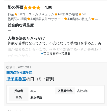
の部屋も見通しが良くなっていて、そとから様子が分かる
通年
※料金は口コミされた方が支払った金額の目安です。実際の料金とは異なる可
塾周辺の環境
塾の評価
4.00
能性がございますので、詳しくは塾にお問い合わせください。
芦屋駅から徒歩3分でアクセスよし！ 雨が降っても駅の中か
通塾頻度
料金
3.0
コース・カリキュラム
4.0
塾内の環境
5.0
関西個別指導学院 池田教室の口コミをもっと見る
ら直通なためすごく便利で通っていました。
塾周辺の環境
4.0
授業以外のサポート
4.0
講師の教え方
---
---
授業以外のサポート
総合的な満足度
(相談・面談、家庭学習のサポート、授業以外のコミュニケーション等)
---
先生方は大学生なので話がしやすく、学校の悩みや楽しい話
1日あたりの授業時間
入塾を決めたきっかけ
など空いてる隙間時間にも話して頂き楽しかったです。
算数が苦手になってきて、不安になって手助けを求めた。英
利用詳細
---
語が始まることも不安で、何をどう対策するべきかを教わり
口コミをすべて見る
通塾期間
たかったから。
月額料金
塾の雰囲気
2018年4月〜2019年3月(1年)
---
投稿日 : 2024/2/11
10,000円〜30,000円
関西個別指導学院
料金
入塾時の学年
甲子園教室
の口コミ・評判
親がよく高いなぁと言っていた。通っている本人は値段など
目的の達成度
をあまり知らなかったためよく分からない。
高校3年
投稿者
本人
入塾時学年
高校3年
達成
コース・カリキュラム
オリジナルテキストがとても良かった。レベル別個人用のた
目的
私立受験
受講コース
め、苦手なところにピンポイントで分かりやすかった。
目的の達成理由
講師の教え方
通年