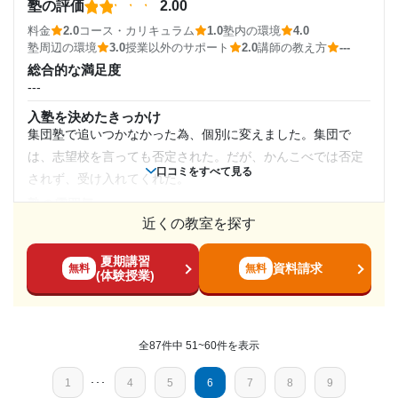
塾の評価
2.00
個別で先生に対応してしていただけたことで苦手な問題
---
料金
2.0
コース・カリキュラム
1.0
塾内の環境
4.0
への取り組み方などを自分自身で理解することができ、
通塾頻度
塾内の環境
塾周辺の環境
3.0
授業以外のサポート
2.0
講師の教え方
---
学校でもその方法を実践することが出来たとかんじたか
綺麗で掃除が行き届いていると感じていた。集中できるスペ
総合的な満足度
ら。
ース、環境で勉強が捗っていた
---
---
塾周辺の環境
志望校と合格状況
入塾を決めたきっかけ
1日あたりの授業時間
そもそも、自分の家に近いから立地が良かった。また、周辺
集団塾で追いつかなかった為、個別に変えました。集団で
は繁華街なので息抜きができる環境のためとても気に入って
---
は、志望校を言っても否定された。だが、かんこべでは否定
---
いた
口コミをすべて見る
されず、受け入れてくれた。
※料金は口コミされた方が支払った金額の目安です。実際の料金とは異なる可
授業以外のサポート
能性がございますので、詳しくは塾にお問い合わせください。
塾の雰囲気
月額料金
(相談・面談、家庭学習のサポート、授業以外のコミュニケーション等)
関西個別指導学院 泉ケ丘教室の口コミをもっと見る
先生が優しく丁寧で明快であった。気持ちが明るくなるよう
---
近くの教室を探す
な感じがして、塾に行くのが楽しみだった。
10,000円〜30,000円
料金
夏期講習
高いです。一コマ1時間10分が短い、そして大学生の講師に
利用詳細
資料請求
無料
無料
(体験授業)
目的の達成度
も関わらず結構高かった。それに、講師の質の差（学歴、教
通塾期間
え方）が顕著です。
達成
コース・カリキュラム
2017年以前〜2020年3月(2年以上)
全87件中 51~60件を表示
一コマ1時間10分で、その間に問題を解いて分からないとこ
目的の達成理由
ろを聞くのだが、一コマが短すぎて聞けない。
入塾時の学年
1
･･･
4
5
6
7
8
9