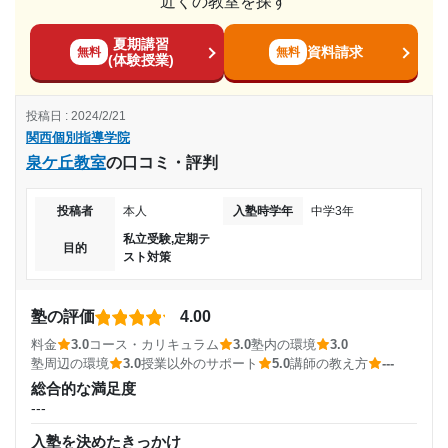
近くの教室を探す
料金
少しお高めです。個別ではありますが、一対二であり、授業
10,000円〜30,000円
て頂けました。
通塾前と比べて成績が上がり第一志望校を受けることは
夏期講習
時間を一コマそんなに長くないので高いと思います。
利用詳細
できなかったものの勉強と向き合えるようになったため
資料請求
無料
無料
(体験授業)
目的の達成度
コース・カリキュラム
通塾期間
生徒一人一人に合ったコースを提案してくれます。自分の短
志望校と合格状況
達成
投稿日 : 2024/2/21
所や大学で求められる能力に必要とされるコースを提案して
2021年5月〜2023年2月(1年10ヶ月)
関西個別指導学院
第一志望校：
くれます。
目的の達成理由
泉ケ丘教室
の口コミ・評判
講師の教え方
入塾時の学年
関西個別指導学院 三宮教室の口コミをもっと見る
---
苦手教科の成績も上がり、結果第1志望大学に合格でき
投稿者
本人
入塾時学年
中学3年
塾内の環境
高校2年
た。また、受験へのやる気も上がった。
私立受験,定期テ
周りの生徒がすぐ近くにいるので個別感はないです。声が少
目的
スト対策
しうるさいと思うかもしれないですが、その中で集中する能
受講コース
志望校と合格状況
力を求められます。
通年,夏期講習,冬期講習
塾の評価
4.00
塾周辺の環境
---
駅がすぐちかくにあります。駅に着いているモールのなかに
料金
3.0
コース・カリキュラム
3.0
塾内の環境
3.0
※料金は口コミされた方が支払った金額の目安です。実際の料金とは異なる可
通塾頻度
あり、サイゼリアなどもあるためお腹が空いてもご飯食べに
塾周辺の環境
3.0
授業以外のサポート
5.0
講師の教え方
---
能性がございますので、詳しくは塾にお問い合わせください。
総合的な満足度
行けます
関西個別指導学院 枚方教室の口コミをもっと見る
---
---
授業以外のサポート
(相談・面談、家庭学習のサポート、授業以外のコミュニケーション等)
入塾を決めたきっかけ