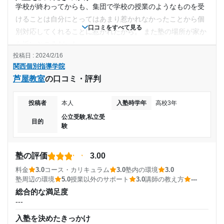
課題を毎授業ごと出してくれます。しっかりと自分の伸ばす
1日あたりの授業時間
学校が終わってからも、集団で学校の授業のようなものを受
べき部分を重点的に出してくれました。
けることは自分にとってはあまり惹かれなかったことから個
---
利用詳細
口コミをすべて見る
別対応してくれることに惹かれたから。 また塾の場所が家か
通塾期間
ら近いところだった。
月額料金
投稿日 : 2024/2/16
塾の雰囲気
2021年3月〜通塾中 (投稿日時点)
関西個別指導学院
---
50,000円〜100,000円
芦屋教室
の口コミ・評判
料金
入塾時の学年
当時中学生だったので月々の授業料金は詳しくはわからない
目的の達成度
投稿者
本人
入塾時学年
高校3年
が、一般的な料金だったと思う。
高校1年
達成
公立受験,私立受
コース・カリキュラム
目的
験
個別塾なのでそれぞれの目標に向けて、それぞれのペースで
受講コース
目的の達成理由
学習を進めることが出来たから。
講師の教え方
塾の評価
3.00
通年
中学生の時からとても苦手な英語を0から短期間で受験
---
料金
3.0
コース・カリキュラム
3.0
塾内の環境
3.0
レベルまでわかりやすく教えて頂き合格できたため。
塾内の環境
塾周辺の環境
5.0
授業以外のサポート
3.0
講師の教え方
---
通塾頻度
仕切り越しに隣のブースにいる他の生徒と先生の会話が聞こ
総合的な満足度
志望校と合格状況
えてくることがあり少し気がちったから。 また、自習室の隣
---
---
の人との仕切りが浅く気になってしまう。
入塾を決めたきっかけ
---