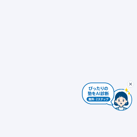
ぴったり塾診断
最初から
AIコンシェルジュ
ぴ
個別指導
発達障害対応 × 個別指導
自習室あり
ぴったり塾診断を
個別指導 × 振替可能
少人数制（10人以下）
エリアを変更する
個人情報は入力しないでください。AIの回答には誤りがある場合があります。