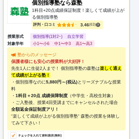
個別指導塾なら森塾
1科目+20点成績保証制度！楽しくて成績が上が
る個別指導塾
評判・口コミ
3.46
(63)
授業形式
個別指導(1対2~)
自立学習
対象学年
小1〜小6
中1〜中3
高1〜高3
塾からのメッセージ
保護者様にも安心の授業料が大好評！
先生1人に生徒2人まで！ 個別指導塾の森塾は
楽しく通え
て成績が上がる塾！
・個別指導なのに
5,880円～(税込)
とリーズナブルな授業
料
・
1科目＋20点 成績保障制度
（中学生・高校生対象）
・ご入塾後、授業4回受講までにキャンセルされた場合
全額返金保証制度アリ！
“楽しくて成績が上がる個別指導塾“ 森塾の授業を体験し
てみて下さい！