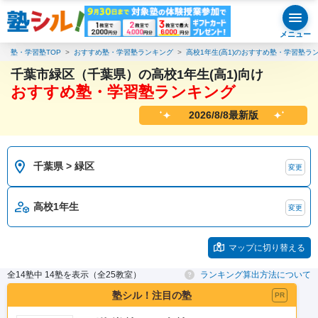
メニュー
塾・学習塾TOP
おすすめ塾・学習塾ランキング
高校1年生(高1)のおすすめ塾・学習塾ラ
千葉市緑区（千葉県）の高校1年生(高1)向け
おすすめ塾・学習塾ランキング
2026/8/8最新版
千葉県 > 緑区
変更
高校1年生
変更
マップに切り替える
全14塾中 14塾を表示（全25教室）
ランキング算出方法について
塾シル！注目の塾
PR