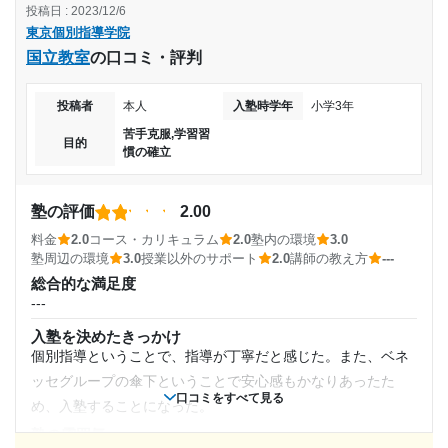
通塾期間
---
投稿日 : 2023/12/6
1日あたりの授業時間
東京個別指導学院
料金
2017年以前
国立教室
の口コミ・評判
料金については、しっかり指導していただけたため、授業に
---
見合う料金であったと感じます。
入塾時の学年
投稿者
本人
入塾時学年
小学3年
コース・カリキュラム
月額料金
夏期講習などの日程やコマ数を決める際に、塾側でかなり決
苦手克服,学習習
小学5年
目的
慣の確立
められてしまうことが多かったです。また、連日通うことも
10,000円〜30,000円
あり、宿題を終わらせることができない時もあったため、日
受講コース
目的の達成度
程や宿題の量を変えるなどの柔軟な判断をしていただきたい
塾の評価
2.00
と感じます。
通年
料金
2.0
コース・カリキュラム
2.0
塾内の環境
3.0
達成
塾周辺の環境
3.0
授業以外のサポート
2.0
講師の教え方
---
講師の教え方
通塾頻度
---
総合的な満足度
目的の達成理由
---
塾内の環境
---
机にはスタンドライトがあり、柔らかくて座りやすい椅子も
入塾を決めたきっかけ
塾で必死に勉強を続けて、色々担当の講師に相談するこ
使用できたため、環境は非常に勉強しやすい雰囲気であった
個別指導ということで、指導が丁寧だと感じた。また、ベネ
ともできて、結果として第一志望校に合格することがで
1日あたりの授業時間
と感じます。
ッセグループの傘下ということで安心感もかなりあったた
きました
口コミをすべて見る
塾周辺の環境
め、入塾することになった。
---
北千住駅の近くということもあり、とても通いやすく感じま
志望校と合格状況
塾の雰囲気