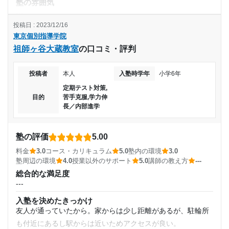
塾の雰囲気
---
投稿日 : 2023/12/16
料金
東京個別指導学院
自分で支払っていたわけではないのでよくわからないのです
祖師ヶ谷大蔵教室
の口コミ・評判
が、親が高いと言っていた記憶があります。
コース・カリキュラム
2対1のコースにしていたのですが、問題を解きおわっても、
投稿者
本人
入塾時学年
小学6年
もう1人の子に解説をしていて何をすればいいのかわからない
定期テスト対策,
目的
苦手克服,学力伸
時間が結構ありました。
長／内部進学
講師の教え方
---
塾の評価
5.00
塾内の環境
赤本がたくさん置いてあって、自分の志望校がなかったらそ
料金
3.0
コース・カリキュラム
5.0
塾内の環境
3.0
塾周辺の環境
4.0
授業以外のサポート
5.0
講師の教え方
---
の学校の赤本を買ってくれました。
総合的な満足度
塾周辺の環境
---
家から近かったのが1番ですが、駅から近くショッピングセン
ターも近かったので、塾の周辺も明るかったので安心して通
入塾を決めたきっかけ
友人が通っていたから。家からは少し距離があるが、駐輪所
うことができました。
も付近にあるし駅からは近いためアクセスが良い。
授業以外のサポート