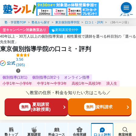
メニュー
塾・学習塾TOP
塾名から探す
東京個別指導学院
口コミ・評判
（36ページ目）
キャンペーン対象教室あり
夏期講習受付中
40年以上・30万人以上の個別指導実績｜相性重視で講師を選べる科目別の「選べる
先生制度」
東京個別指導学院の口コミ・評判
3.56
(395)
個別指導(1対1)
個別指導(1対2~)
オンライン指導
小学1年〜小学6年
中学1年〜中学3年
高校1年〜高校3年
浪人生
＼教室の住所・料金を知りたい方はこちら／
夏期講習
資料請求
無料
無料
(体験授業)
塾トップ
夏期講習
料金コース
合格実績
教室検索
口コミ評判