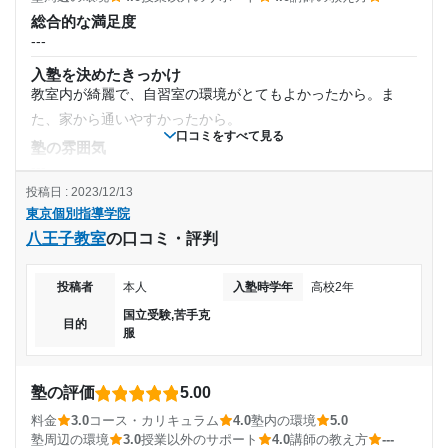
授業以外のサポート
総合的な満足度
(相談・面談、家庭学習のサポート、授業以外のコミュニケーション等)
1日あたりの授業時間
受講科目以外の科目も講師に質問をすれば教えてもらえる、
---
受験対策の面接練習や小論文にも対応してもらえる。
入塾を決めたきっかけ
---
利用詳細
教室内が綺麗で、自習室の環境がとてもよかったから。ま
た、家から通いやすかったから。
月額料金
通塾期間
口コミをすべて見る
塾の雰囲気
---
50,000円〜100,000円
2017年以前〜2023年3月(5年以上)
投稿日 : 2023/12/13
料金
東京個別指導学院
目的の達成度
大学生の方に教えていただく割には少し高く感じた。ただあ
入塾時の学年
八王子教室
の口コミ・評判
の綺麗な環境を維持するには妥当なのかもしれないと思っ
達成
小学6年
た。
投稿者
本人
入塾時学年
高校2年
コース・カリキュラム
目的の達成理由
受講コース
自分自身でコマ数や時間などすべてを自由に決められるとこ
国立受験,苦手克
目的
服
ろがとてもよかった。私は数学と英語を重点的にプランに組
塾に入る前から入りたいと思っていた志望校に合格する
通年,春期講習,夏期講習,冬期講習
み込んでいた。
ことができたので達成しました。
講師の教え方
塾の評価
5.00
通塾頻度
---
志望校と合格状況
料金
3.0
コース・カリキュラム
4.0
塾内の環境
5.0
塾内の環境
塾周辺の環境
3.0
授業以外のサポート
4.0
講師の教え方
---
---