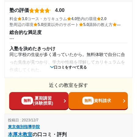
強ができ、質問もとてもしやすかったため。
達成
通年,春期講習,夏期講習,冬期講習
講師の教え方
塾の評価
4.00
目的の達成理由
---
料金
3.0
コース・カリキュラム
4.0
塾内の環境
2.0
通塾頻度
塾内の環境
塾周辺の環境
5.0
授業以外のサポート
5.0
講師の教え方
---
第1志望の高校に合格できたから。また、定期テストの
自習スペースもたくさんあり、机が少し大きく、各机に電気
総合的な満足度
点数も通塾前に比べてとても上がったから。
---
とコンセントが付いていてとても良かった。
---
塾周辺の環境
入塾を決めたきっかけ
志望校と合格状況
1日あたりの授業時間
駅から徒歩5分圏内にあり、コンビニや飲食店もたくさんあっ
同じ学校の生徒が多く通っていたから。無料体験で自分に合
たため、とても通いやすかったから。
った先生が見つかり、学力や性格を理解してカリキュラムを
---
---
口コミをすべて見る
授業以外のサポート
作成してくれた。
(相談・面談、家庭学習のサポート、授業以外のコミュニケーション等)
※料金は口コミされた方が支払った金額の目安です。実際の料金とは異なる可
塾の雰囲気
自習中に質問によく答えて貰ったり、進路の相談も親身にな
月額料金
能性がございますので、詳しくは塾にお問い合わせください。
---
近くの教室を探す
東京個別指導学院 立川教室の口コミをもっと見る
って聞いてくれたから。また、学校での相談もよく聞いてく
料金
30,000円〜50,000円
れたから。
夏期講習
個別指導ということもありやはり値段は高い。母子家庭でそ
資料請求
無料
無料
利用詳細
(体験授業)
こまで高収入ではなかったため、1教科（たまに2教科）しか
目的の達成度
通塾期間
受講できなかった。
投稿日 : 2023/12/7
達成
コース・カリキュラム
2018年12月〜2019年11月(1年)
東京個別指導学院
学習習慣がついたため週1回のコースでも十分だった。担当の
本厚木教室
の口コミ・評判
目的の達成理由
先生が作ってくれた自分に合ったカリキュラムであるため理