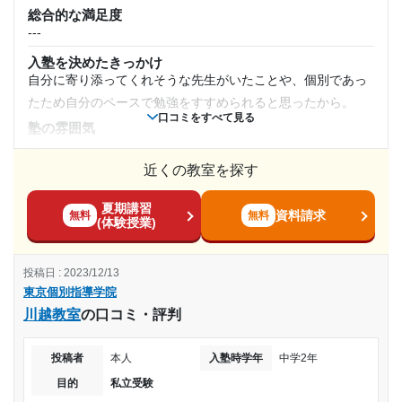
机、椅子など教室の環境がとても綺麗で明るくてとてもよか
総合的な満足度
---
った。また、自習室もとても綺麗で学習意欲が上がる環境だ
---
1日あたりの授業時間
※料金は口コミされた方が支払った金額の目安です。実際の料金とは異なる可
った。
入塾を決めたきっかけ
能性がございますので、詳しくは塾にお問い合わせください。
塾周辺の環境
自分に寄り添ってくれそうな先生がいたことや、個別であっ
---
東京個別指導学院 能見台教室の口コミをもっと見る
とても綺麗で明るい空間でとてもよかった。床がカーペット
たため自分のペースで勉強をすすめられると思ったから。
口コミをすべて見る
仕様だったり、机や椅子が新しく綺麗なものだったり、と勉
月額料金
塾の雰囲気
強がしやすい環境だった。
---
30,000円〜50,000円
授業以外のサポート
近くの教室を探す
料金
(相談・面談、家庭学習のサポート、授業以外のコミュニケーション等)
自分が払っていたいた訳ではないためなんとも言えないが、
面談は年に3〜4回ほど実施され、他にもこちらが希望すれば
目的の達成度
夏期講習
両親は高いと言っていたから。
資料請求
無料
無料
好きなときに面談できるため、とてもよかった。
(体験授業)
コース・カリキュラム
利用詳細
達成
自分の進めやすいスケジュールを組んでくれたため、早くて
通塾期間
投稿日 : 2023/12/13
辛いことも、遅くてもやもやすることもなかったから。
目的の達成理由
東京個別指導学院
講師の教え方
2018年7月〜2020年3月(1年9ヶ月)
川越教室
の口コミ・評判
---
講師の先生が合っていた為、進学先も目標の学校に行け
塾内の環境
たし検定も沢山取る事が出来た。
入塾時の学年
投稿者
本人
入塾時学年
中学2年
綺麗な校舎内で、勉強するのに差し支えなかった。空調もち
目的
私立受験
ょうどよかったため、勉強がはかどったといえるから。
志望校と合格状況
中学2年