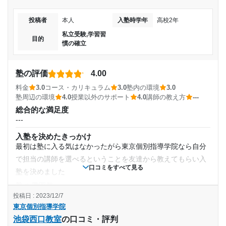
入塾時の学年
解度は上がりやすいと感じる。
投稿者
本人
入塾時学年
高校2年
第1志望大学に合格することが出来た。 また、苦手だっ
講師の教え方
中学2年
た数学の点数が伸び、赤点を回避することが出来たか
私立受験,学習習
---
目的
ら。
慣の確立
塾内の環境
受講コース
過去問（赤本）が少ないのと、仕切りはあるが同じ空間のた
志望校と合格状況
め小学生などじっとしていられない生徒が目立ち集中できな
塾の評価
4.00
通年,春期講習,夏期講習,冬期講習
いことがあった。
料金
3.0
コース・カリキュラム
3.0
塾内の環境
3.0
---
塾周辺の環境
4.0
授業以外のサポート
4.0
講師の教え方
---
通塾頻度
塾周辺の環境
※料金は口コミされた方が支払った金額の目安です。実際の料金とは異なる可
総合的な満足度
駅からも家からも10分ほどで着く。コンビニやファミレスも
能性がございますので、詳しくは塾にお問い合わせください。
---
---
あり、自習の息抜きに外に出ることも多かった。人通りが多
東京個別指導学院 八王子教室の口コミをもっと見る
いため夜の通塾の心配はいらない。
入塾を決めたきっかけ
1日あたりの授業時間
最初は塾に入る気はなかったがら東京個別指導学院なら自分
授業以外のサポート
(相談・面談、家庭学習のサポート、授業以外のコミュニケーション等)
で担当の講師を選べるということを友達から教えてもらい入
担当の先生がメンタルケアから他の教科のサポートまで幅広
口コミをすべて見る
---
塾を決めました
く対応してくれた。担当ではない代行の先生も気にかけてく
塾の雰囲気
れたりどの先生も親切だった。
月額料金
---
投稿日 : 2023/12/7
利用詳細
東京個別指導学院
料金
30,000円〜50,000円
池袋西口教室
の口コミ・評判
特に夏期講習などは1コマごとの値段がかなりいってしまうな
通塾期間