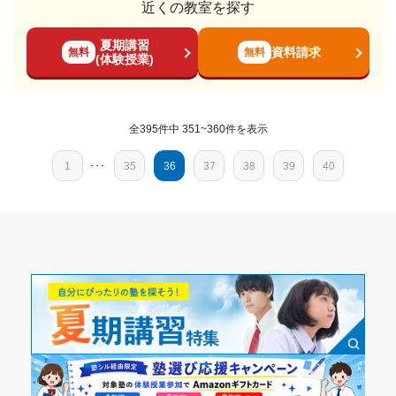
した。また、商業施設も近くにあるため、塾の前後の時間で
---
近くの教室を探す
月額料金
買い物をしたりすることもできました。
---
料金
夏期講習
個別指導とはいえ、料金が高すぎるように感じた。料金に見
授業以外のサポート
資料請求
無料
無料
〜10,000円
※料金は口コミされた方が支払った金額の目安です。実際の料金とは異なる可
(体験授業)
(相談・面談、家庭学習のサポート、授業以外のコミュニケーション等)
合う指導やホスピタリティもなかったし、授業以外のサポー
能性がございますので、詳しくは塾にお問い合わせください。
あまりコミュニケーションが取りにくい塾であると感じまし
東京個別指導学院 本厚木教室の口コミをもっと見る
トもかなり少なかったように感じる。
目的の達成度
た。勉強以外でのサポートをもう少し増やしてほしいと思い
コース・カリキュラム
ます。
全395件中 351~360件を表示
使う参考書の目的も説明がなく、自分自身の苦手項目に合わ
達成
利用詳細
せた勉強ではなかった。そのため、成績が伸びるということ
1
･･･
35
36
37
38
39
40
通塾期間
目的の達成理由
も特に無かった。もっと目標意識を持った指導をしてほしか
った。
2017年以前〜2019年3月(1年以上)
第一志望校に受かることができ、塾に行く前から行きた
講師の教え方
かった学校に入学することができたから。
---
入塾時の学年
塾内の環境
志望校と合格状況
基本的に教室の設備は綺麗だった。トイレも綺麗であった
中学3年
し、机、椅子などの学習設備も綺麗で快適であった。
---
塾周辺の環境
受講コース
※料金は口コミされた方が支払った金額の目安です。実際の料金とは異なる可
駅近くなため通いやすかった。また、塾がたくさん入ってい
能性がございますので、詳しくは塾にお問い合わせください。
る建物ということもあり、学習意欲のある子どもも多くいい
通年,春期講習,夏期講習,冬期講習
東京個別指導学院 池袋西口教室の口コミをもっと見る
環境だった。ただ、8階にあったため、遠く感じることもあっ