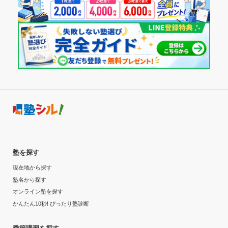
た。
通塾頻度
授業以外のサポート
(相談・面談、家庭学習のサポート、授業以外のコミュニケーション等)
---
入室、退室のタイミングで親に連絡に行く仕組みが整えられ
ており、防犯という観点で行くとよかったと思う。ただ、そ
1日あたりの授業時間
の他はあまりサポートの充実はなかったように感じる。
利用詳細
---
通塾期間
月額料金
2017年以前
50,000円〜100,000円
入塾時の学年
塾を探す
目的の達成度
小学3年
現在地から探す
達成
塾名から探す
受講コース
オンライン塾を探す
目的の達成理由
かんたん10秒! ぴったり塾診断
通年
私立受験のために通っており、熱心な指導をしてくださ