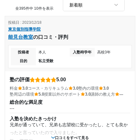
らえた。担当の先生以外との交流もあり大変通いやすかっ
た。
全395件中 10件を表示
自習中に質問によく答えて貰ったり、進路の相談も親身にな
って聞いてくれたから。また、学校での相談もよく聞いてく
投稿日 : 2023/12/18
れたから。
東京個別指導学院
改善してほしい点
能見台教室
の口コミ・評判
個別指導とはいえ、料金が高すぎるように感じた。料金に見
投稿者
本人
入塾時学年
高校3年
合う指導やホスピタリティもなかったし、授業以外のサポー
トもかなり少なかったように感じる。
目的
私立受験
少し高く、先生が良くても多くは通えないという印象があり
ます。もう少しお手頃価格になるといいと思います。
塾の評価
5.00
一つ一つにおける金額が高いためこの評価にした。無料講座
とかがあれば、良いと思う。
料金
3.0
コース・カリキュラム
3.0
塾内の環境
3.0
中学受験のサポートにも関わらず、それに見合った能力の先
塾周辺の環境
5.0
授業以外のサポート
3.0
講師の教え方
---
生が担当ではなかったため。
総合的な満足度
---
入塾を決めたきっかけ
兄弟が通っていて、兄弟も志望校に受かったし、とても良か
ったと言っていたので入りました。
口コミをすべて見る