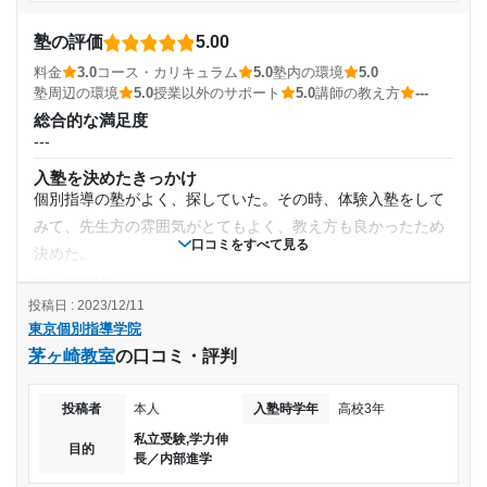
塾周辺の環境
大方集中しやすい環境であったが、自習室だけ壁が薄く、教
---
塾の評価
5.00
受講コース
員の話し声が聞こえてうるさかったのでこの点数にした。
※料金は口コミされた方が支払った金額の目安です。実際の料金とは異なる可
料金
3.0
コース・カリキュラム
5.0
塾内の環境
5.0
授業以外のサポート
能性がございますので、詳しくは塾にお問い合わせください。
通年,春期講習,夏期講習,冬期講習
塾周辺の環境
5.0
授業以外のサポート
5.0
講師の教え方
---
(相談・面談、家庭学習のサポート、授業以外のコミュニケーション等)
東京個別指導学院 祖師ヶ谷大蔵教室の口コミをもっと見る
総合的な満足度
授業外に質問してもすぐに答えてくれる雰囲気ではあった。
---
通塾頻度
しかし、個別であったため目当ての先生が居ないこともあ
入塾を決めたきっかけ
り、分からないことをその場で答えてもらうのは難しかっ
---
個別指導の塾がよく、探していた。その時、体験入塾をして
た。
みて、先生方の雰囲気がとてもよく、教え方も良かったため
利用詳細
1日あたりの授業時間
口コミをすべて見る
決めた。
通塾期間
塾の雰囲気
---
---
投稿日 : 2023/12/11
2019年5月〜2021年3月(1年11ヶ月)
東京個別指導学院
料金
月額料金
茅ヶ崎教室
の口コミ・評判
内容を考えてみると妥当だとは思ってはいるが、やはり集団
入塾時の学年
塾よりも格段に高いため。もう少し安くなってくれるとあり
30,000円〜50,000円
投稿者
本人
入塾時学年
高校3年
がたい。
高校2年
私立受験,学力伸
コース・カリキュラム
目的の達成度
目的
長／内部進学
先生1人に対して、最大生徒2人だったので自分のペースで勉
受講コース