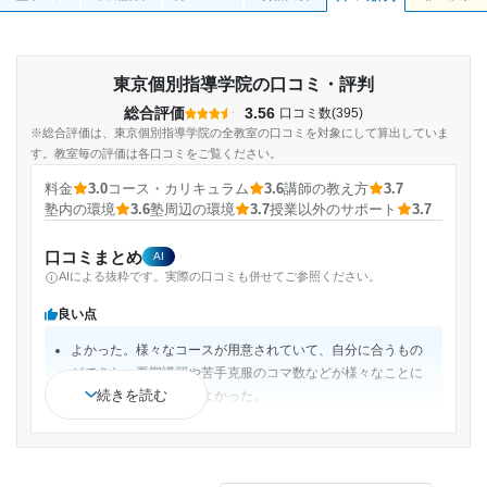
東京個別指導学院の口コミ・評判
総合評価
3.56
口コミ数(395)
※総合評価は、東京個別指導学院の全教室の口コミを対象にして算出していま
す。教室毎の評価は各口コミをご覧ください。
料金
3.0
コース・カリキュラム
3.6
講師の教え方
3.7
塾内の環境
3.6
塾周辺の環境
3.7
授業以外のサポート
3.7
口コミまとめ
AI
AIによる抜粋です。実際の口コミも併せてご参照ください。
良い点
よかった。様々なコースが用意されていて、自分に合うもの
ができた。夏期講習や苦手克服のコマ数などが様々なことに
続きを読む
適用することが出来てよかった。
値段が他の塾と比べてとても安く、通いやすい場所にあった
から料金に対しての評価は星5だと思います。
面接練習や自習室対応など授業以外も色々とサポートしても