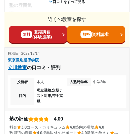
口コミをすべて見る
(相談・面談、家庭学習のサポート、授業以外のコミュニケーション等)
塾の雰囲気
併願校が特に行きたいところがなかったのですが、塾の先生
---
が希望を聞いてたくさん候補を出してくれました。
近くの教室を探す
料金
利用詳細
相場より少し高い。生徒と講師や塾自体との相性によって満
夏期講習
足度が変わる。私にはあっていた。
通塾期間
資料請求
無料
無料
(体験授業)
コース・カリキュラム
2022年3月〜2023年2月(1年)
各科目事に課題、授業内でのテキストなどバランスが良かっ
投稿日 : 2023/12/14
た。 講師がそれぞれの生徒に対して適度な量を課題として出
東京個別指導学院
入塾時の学年
してくれる。
立川教室
の口コミ・評判
講師の教え方
高校3年
---
投稿者
本人
入塾時学年
中学2年
塾内の環境
受講コース
私立受験,定期テ
夏は涼しく冬は暖かい。自習室を活用する時も過ごしやすい
目的
スト対策,苦手克
ため、長時間の自習も苦痛では無い。
服
通年
塾周辺の環境
駅の目の前で付近に駐輪場やコンビニもあるため、利便性が
通塾頻度
塾の評価
4.00
高い。 駅前だからか外で大声で騒ぐ人やパトカーなどが来る
料金
3.0
コース・カリキュラム
4.0
塾内の環境
4.0
と少しうるさかった。
---
塾周辺の環境
4.0
授業以外のサポート
4.0
講師の教え方
---