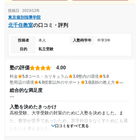
月額料金
みや冬休みはずっと自習室が空いているので、怠けることな
コース・カリキュラム
投稿日 : 2023/12/6
自分がやりたいと思っていた単元を全て授業で勉強すること
く勉強ができた。
10,000円〜30,000円
東京個別指導学院
ができ、また苦手単元を受験前にほぼ無くすことができたか
利用詳細
北千住教室
の口コミ・評判
ら。
目的の達成度
通塾期間
講師の教え方
投稿者
本人
入塾時学年
中学3年
---
達成
2021年4月〜2023年3月(2年)
目的
私立受験
塾内の環境
室内は外の気温に合わせてきちんとクーラーが効いており、
目的の達成理由
入塾時の学年
また冬場などは空気が悪くならないよう定期的に窓を開けて
塾の評価
4.00
高3から勉強を始めたにも関わらず、第一志望の大学に
くれたから。
高校2年
料金
5.0
コース・カリキュラム
3.0
塾内の環境
5.0
合格することができた。受講していた英語の成績も伸
塾周辺の環境
塾周辺の環境
4.0
授業以外のサポート
3.0
講師の教え方
---
び、学年で10位以内に入ることができた。
池袋駅という大きな駅があり、また駅周辺には食事ができる
受講コース
総合的な満足度
場所や往来する人の数が多く治安も良い方ではあったから。
---
志望校と合格状況
通年,春期講習,夏期講習,冬期講習
授業以外のサポート
入塾を決めたきっかけ
(相談・面談、家庭学習のサポート、授業以外のコミュニケーション等)
高校受験、大学受験の対策のために入塾を決めました。ま
---
授業や宿題についての質問に対して授業以外のときでも手の
通塾頻度
た、数学が苦手であったため、苦手科目をなくすためにも通
空いている講師の方々が対応してくださり解決できたから。
※料金は口コミされた方が支払った金額の目安です。実際の料金とは異なる可
口コミをすべて見る
いたいと考えました。
能性がございますので、詳しくは塾にお問い合わせください。
利用詳細
---
東京個別指導学院 茅ヶ崎教室の口コミをもっと見る
塾の雰囲気