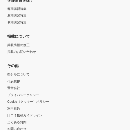
季節講習を探す
ったことで合格に繋がったと感じます。先生から応援メ
通塾頻度
春期講習特集
ッセージを頂くこともでき、勉強に対してのモチベーシ
ョンを上げることができました。
夏期講習特集
---
冬期講習特集
志望校と合格状況
1日あたりの授業時間
掲載について
---
掲載情報の修正
---
掲載のお問い合わせ
※料金は口コミされた方が支払った金額の目安です。実際の料金とは異なる可
能性がございますので、詳しくは塾にお問い合わせください。
月額料金
東京個別指導学院 北千住教室の口コミをもっと見る
その他
10,000円〜30,000円
塾シルについて
代表挨拶
目的の達成度
運営会社
プライバシーポリシー
未達成
Cookie（クッキー）ポリシー
利用規約
目的の達成理由
口コミ投稿ガイドライン
よくある質問
担当の先生の質が低かった。質問しても解説がわかりに
お問い合わせ