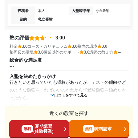
ぁという感じでした。通常期に関しては他の集団の大手塾よ
目的の達成度
2019年4月〜2020年2月(11ヶ月)
投稿者
本人
入塾時学年
小学5年
りもかなり安いと思います。
目的
私立受験
コース・カリキュラム
達成
入塾時の学年
各教科ごとに担当講師が決まり、細かく教えてもらえたり、
今後の勉強の仕方を指導してもらえるのでとても助かりまし
目的の達成理由
塾の評価
3.00
高校3年
た。
料金
3.0
コース・カリキュラム
3.0
塾内の環境
3.0
塾に通ったことで学力が上昇し、当時狙っていた私立の
講師の教え方
塾周辺の環境
3.0
授業以外のサポート
3.0
講師の教え方
---
受講コース
高等学校に無事合格することができ、入学出来たため。
---
総合的な満足度
塾内の環境
---
通年,春期講習,夏期講習,冬期講習
志望校と合格状況
空調が少し悪くて寒かったり暑かったりするかもしれませ
入塾を決めたきっかけ
ん。しかし、参考書が揃っていたり、オンライン授業の設備
通塾頻度
行きたいと思っていた志望校があったが、テストの傾向やど
---
もあるのでいいと思います。
のような勉強をすればいいのかわからず受験勉強を始めたか
※料金は口コミされた方が支払った金額の目安です。実際の料金とは異なる可
口コミをすべて見る
塾周辺の環境
---
ったから。
能性がございますので、詳しくは塾にお問い合わせください。
最寄りの本厚木駅から近く行きやすいし、近くにはサイゼリ
塾の雰囲気
東京個別指導学院 川越教室の口コミをもっと見る
ヤや大戸屋などのご飯屋もたくさんあって塾の終わりにお腹
1日あたりの授業時間
---
近くの教室を探す
も満たせます。
料金
---
授業以外のサポート
夏期講習
料金が安いとは思えなかったものの、提供してくれるサービ
資料請求
無料
無料
(相談・面談、家庭学習のサポート、授業以外のコミュニケーション等)
(体験授業)
スや授業の質から考えてみても妥当であったと考えるから。
自習室もあり、質問対応もしっかりしていました。特に夏休