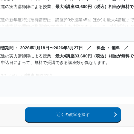
東進の実力講師陣による授業、
最大4講座83,600円（税込）相当が無料
東進の新年度特別招待講習は、講座(90分授業×5回 ほか)を最大4講座
役合格実績の理由や飛躍的な学力向上を体験できるように、特別招待し
新課程入試対策にも対応しており、実力講師陣の授業に加え、「共通テスト
計算演習」など、高速マスター基礎力養成講座の一部を無料で受講でき
講習期間 ： 2026年1月18日〜2026年3月27日 ／ 料金 ： 無料 
東進の実力講師陣による授業、
最大4講座83,600円（税込）相当が無料
また、校舎で実施するイベントの優先的なご案内や、コーチングを無料
※申込日によって、無料で受講できる講座数が異なります。
機会となっています！
～3/1（日）：
4講座
無料招待
3/13（金）：
3講座
無料招待
3/20（金）：
2講座
無料招待
3/27（金）：
1講座
無料招待
東進の新年度特別招待講習は、講座(90分授業×5回 ほか)を
最大4講座ま
近くの教室を探す
東進の現役合格実績の理由や飛躍的な学力向上を体験できるように、特
新課程入試対策にも対応しており、実力講師陣の授業に加え、「共通テスト