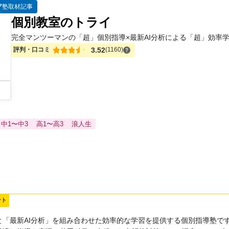
計算演習」など、
高速マスター基礎力養成講座の一部を
無料で受講
でき
塾取材記事
個別教室のトライ
また、校舎で実施する
イベントの優先的なご案内
や、
コーチングを無料
機会となっています！
完全マンツーマンの「超」個別指導×最新AI分析による「超」効率
評判・口コミ
3.52
(1160)
中1〜中3
高1〜高3
浪人生
ント
と「最新AI分析」を組み合わせた効率的な学習を提供する個別指導塾で