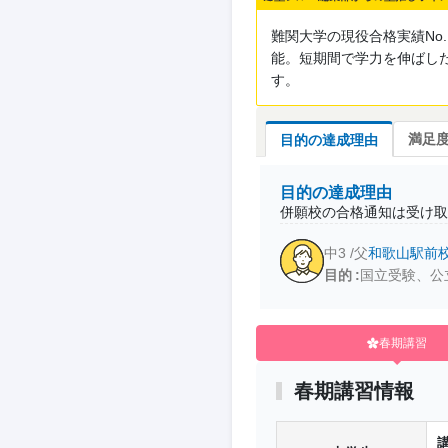
難関大学の現役合格実績No
能。短期間で学力を伸ばし
す。
満足
目的の達成理由
目的の達成理由
併願校の合格通知は受け取
中3 /父
和歌山駅前
目的
国立受験、公
春期講習
春期講習情報