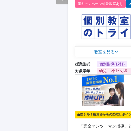
キャンペーン対象教室あり
教室を見る
授業形式
個別指導(1対1)
対象学年
幼児
小1〜小6
塾シル！編集部からの塾推しポイ
「完全マンツーマン指導」