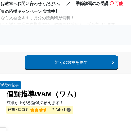
小学生コースは授業時間が異なる場合があります。詳しくはお問い合わ
くは教室へお問い合わせください。 ／ 季節講習のみ受講
◯ 可能
「今の学年の総復習をしたい」「新学年の予習を頑張りたい」など、一
ュラム
【春の応援キャンペーン 実施中】
【時間割】
正社員の教室長が教室の安心・安全を徹底管理
今なら入会金＆１ヶ月分の授業料が無料！
カリキュラムは生徒一人ひとりの目標や学力に合わせ、オーダーメイド
無料の体験授業も受付中！ 1科目・1コマから受講いただけます。
完全１対１授業の春期講習で、効率的な成績アップを実現します。
この機会にぜひご利用ください。
※【春の応援キャンペーン：入会金＆１ヶ月分の授業料が無料】につい
【春期講習のみの受講も可能】
受付期間：2026年3月31日まで。3ヶ月以上の契約でご入会いただいた
春期講習のみの受講も可能です！お気軽にお問い合わせください。
授業料1ヶ月分とは、お申し込みいただいたコースの120分授業×4コマ分
小学生コースは授業時間が異なる場合があります。詳しくはお問い合わ
【講座内容】
【時間割】
〇トライのマンツーマン春期講習のポイント〇
近くの教室を探す
カリキュラムは生徒一人ひとりの目標や学力に合わせ、オーダーメイド
お子さまの学力や個性に合う講師による、１対１の「完全マンツーマン
【春期講習のみの受講も可能】
「今の学年の総復習をしたい」「新学年の予習を頑張りたい」など、一
春期講習のみの受講も可能です！お気軽にお問い合わせください。
ュラム
【講座内容】
正社員の教室長が教室の安心・安全を徹底管理
塾取材記事
〇トライのマンツーマン春期講習のポイント〇
個別指導WAM（ワム）
お子さまの学力や個性に合う講師による、１対１の「完全マンツーマン
無料の体験授業も受付中！ 1科目・1コマから受講いただけます。
「今の学年の総復習をしたい」「新学年の予習を頑張りたい」など、一
成績が上がる勉強法教えます！
この機会にぜひご利用ください。
ュラム
評判・口コミ
3.64
(71)
正社員の教室長が教室の安心・安全を徹底管理
無料の体験授業も受付中！ 1科目・1コマから受講いただけます。
この機会にぜひご利用ください。