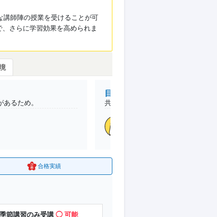
な講師陣の授業を受けることが可
で、さらに学習効果を高められま
境
目的の達成理由
があるため。
共通テストで思うような結果が出な
高1 /本人
田辺校
(和歌山県)
2
目的
国立受験
志望校
合格
合格実績
／ 季節講習のみ受講
◯ 可能