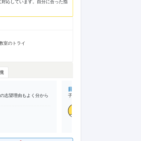
に対応しています。自分に合った指
教室のトライ
境
目的の達成理由
の志望理由もよく分から
子供が志望していた第一志望の大学
高3 /父
和歌山駅前校
(和歌山県
目的
私立受験
志望校
合格