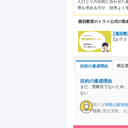
人ひとりの目的に合わせた
導を求める方や、効率よく
個別教室のトライ公式の取
【個別教
【お子さ
満足
目的の達成理由
目的の達成理由
まだ、受験生でないため。
ない
高2 /父
和歌山駅前
目的
国立受験、公