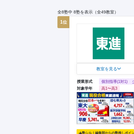
全8塾中 8塾を表示（全49教室）
1
位
教室を見る
授業形式
個別指導(1対1)
対象学年
高1〜高3
塾シル！編集部からの塾推しポイ