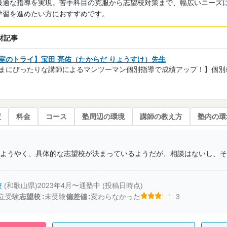
最適な指導を実現。苦手科目の克服から志望校対策まで、幅広いニーズ
学習を進めたい方におすすめです。
材記事
室のトライ】宝田 亮佑（たからだ りょうすけ）先生
まにぴったりな講師によるマンツーマン個別指導で成績アップ！】個別
度
料金
コース
塾周辺の環境
講師の教え方
塾内の環
ようやく、具体的な志望校が決まっているようだが、相談はないし、そ
校
(和歌山県)
2023年4月〜通塾中 (投稿日時点)
立受験
志望校
未受験
偏差値
変わらなかった
3