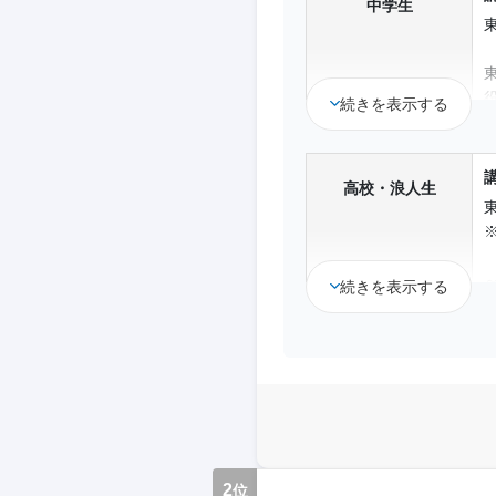
中学生
続きを表示する
高校・浪人生
続きを表示する
～
～
～
2
位