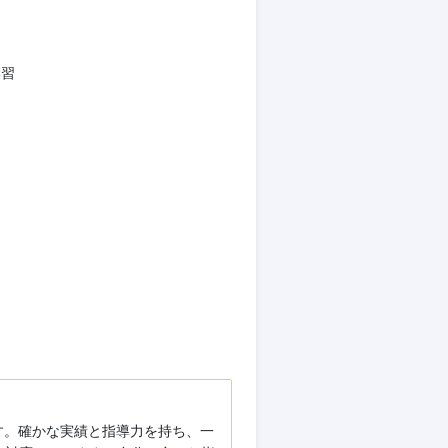
ます。
で体験
できるので、大変有意義な
学習
す。確かな実績と指導力を持ち、一