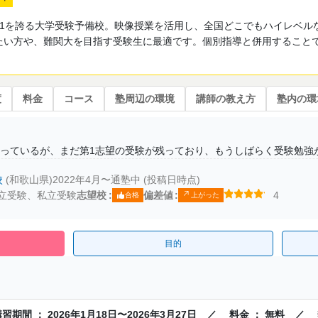
.1を誇る大学受験予備校。映像授業を活用し、全国どこでもハイレベル
たい方や、難関大を目指す受験生に最適です。個別指導と併用すること
度
料金
コース
塾周辺の環境
講師の教え方
塾内の環
っているが、まだ第1志望の受験が残っており、もうしばらく受験勉強
校
(和歌山県)
2022年4月〜通塾中 (投稿日時点)
立受験、私立受験
志望校
偏差値
4
合格
上がった
目的
講習期間 ： 2026年1月18日〜2026年3月27日 ／ 料金 ： 無料 