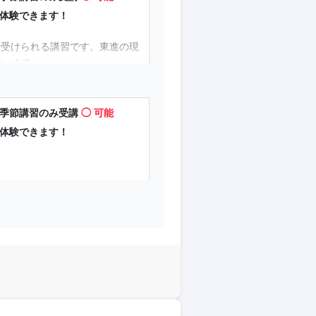
で体験できます！
まで受けられる講習です。東進の現
ています。
対応英単語1800」や「数学
ます。
／ 季節講習のみ受講
◯ 可能
で体験できます！
で体験できるので、大変有意義な
で受けられる講習
です。
別招待しています。
対応英単語1800」や「数学