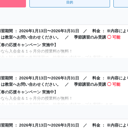
目的
講習期間 ： 2026年1月13日〜2026年3月31日 ／ 料金 ： ※内
くは教室へお問い合わせください。 ／ 季節講習のみ受講
◯ 可能
【春の応援キャンペーン 実施中】
今なら入会金＆１ヶ月分の授業料が無料！
完全１対１授業の春期講習で、効率的な成績アップを実現します。
※【春の応援キャンペーン：入会金＆１ヶ月分の授業料が無料】につい
受付期間：2026年3月31日まで。3ヶ月以上の契約でご入会いただいた
授業料1ヶ月分とは、お申し込みいただいたコースの120分授業×4コマ分
講習期間 ： 2026年1月13日〜2026年3月31日 ／ 料金 ： ※内
小学生コースは授業時間が異なる場合があります。詳しくはお問い合わ
くは教室へお問い合わせください。 ／ 季節講習のみ受講
◯ 可能
【時間割】
【春の応援キャンペーン 実施中】
カリキュラムは生徒一人ひとりの目標や学力に合わせ、オーダーメイド
今なら入会金＆１ヶ月分の授業料が無料！
【春期講習のみの受講も可能】
完全１対１授業の春期講習で、効率的な成績アップを実現します。
春期講習のみの受講も可能です！お気軽にお問い合わせください。
※【春の応援キャンペーン：入会金＆１ヶ月分の授業料が無料】につい
【講座内容】
受付期間：2026年3月31日まで。3ヶ月以上の契約でご入会いただいた
〇トライのマンツーマン春期講習のポイント〇
授業料1ヶ月分とは、お申し込みいただいたコースの120分授業×4コマ分
講習期間 ： 2026年1月13日〜2026年3月31日 ／ 料金 ： ※内
お子さまの学力や個性に合う講師による、１対１の「完全マンツーマン