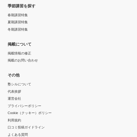
入塾時の学年
季節講習を探す
春期講習特集
高校3年
夏期講習特集
受講コース
冬期講習特集
通年,夏期講習,冬期講習
掲載について
掲載情報の修正
通塾頻度
掲載のお問い合わせ
週5日以上
その他
塾シルについて
1日あたりの授業時間
代表挨拶
運営会社
1時間～2時間未満
プライバシーポリシー
Cookie（クッキー）ポリシー
月額料金
利用規約
口コミ投稿ガイドライン
50,001円〜100,000円
よくある質問