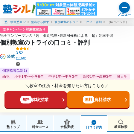
メニュー
塾・学習塾TOP
塾名から探す
個別教室のトライ
口コミ・評判
（62ページ目）
キャンペーン対象教室あり
完全マンツーマンの「超」個別指導×最新AI分析による「超」効率学習
個別教室のトライの口コミ・評判
3.52
(1160)
個別指導(1対1)
幼児
小学1年〜小学6年
中学1年〜中学3年
高校1年〜高校3年
浪人生
＼教室の住所・料金を知りたい方はこちら／
体験授業
資料請求
無料
無料
塾トップ
料金コース
合格実績
教室検索
口コミ評判