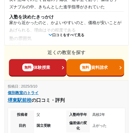
教室です。自習スペースもありました。
ズナブルの中、きちんとした進学指導がされていた
塾周辺の環境
入塾を決めたきっかけ
駅前なので人どおりが多くて通うには問題ないです。騒音も
家から近かったのと、かよいやすいのと、価格が安いことが
気にならず落ち着いて取り組めました。
あげられる、理由はその程度である
口コミをすべて見る
授業以外のサポート
塾の雰囲気
(相談・面談、家庭学習のサポート、授業以外のコミュニケーション等)
やや厳しい
学習状況に合わせた定期的な面談がありました。学習や進路
近くの教室を探す
料金
に関する相談。苦手科目の克服のためのサポート。受験勉強
料金体系も至って普通であり、内容とつりあうコストパフォ
やノウハウのサポートもありました。
ーマンスの良い料金だと思われた
体験授業
資料請求
無料
無料
利用詳細
コース・カリキュラム
通塾期間
非常に効率の良い無駄のないコースであり、コストパフィオ
投稿日 : 2025/3/10
ーマンスもよく、悪い点はないと思われる
2022年9月〜通塾中 (投稿日時点)
個別教室のトライ
講師の教え方
堺東駅前校
の口コミ・評判
ごく一般的な指導方法であり、そこには蚊もなく不可もなく
入塾時の学年
といったところである。特筆する点はない
投稿者
父
入塾時学年
高校2年
塾内の環境
中学1年
偏差値の変
設備はごく普通であり、特段してきされるべきてんもなく、
目的
国立受験
上がった
化
いたってふつうのせつぼであるとおもわれる
受講コース