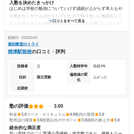
入塾を決めたきっかけ
はじめは学校の勉強についていけず成績が上がらず本人もや
る気がなくゲームばかりしていたので知り合いに相談をしこ
口コミをすべて見る
ちらを紹介をされ体験をさせたところ本人が通いたいといい
通わせました。
投稿日 : 2025/3/10
塾の雰囲気
個別教室のトライ
どちらとも言えない
焼津駅前校
の口コミ・評判
料金
けして安いとは言えません。他はどうだかわかりませんがプ
投稿者
父
入塾時学年
高校3年
ロにより苦手が克服し学ぶ楽しさを学んだのでまあ妥当かな
と思います。
偏差値の変
目的
国立受験
上がった
化
コース・カリキュラム
志望校
忍耐力や精神力を鍛えられた。自己成長のために必要な知識
や技術を磨けた。視野が広がりました。
講師の教え方
塾の評価
3.00
厳しいまではなかったです。若い講師が多くて熱い指導でし
料金
3.0
コース・カリキュラム
4.0
塾内の環境
3.0
た。課題をよくだしていますね。
塾周辺の環境
3.0
授業以外のサポート
3.0
講師の教え方
3.0
塾内の環境
総合的な満足度
設備は整っているかと思います。温度関係や整理整頓された
良い意味でのごく普通の予備校・進学塾であり、価格もリー