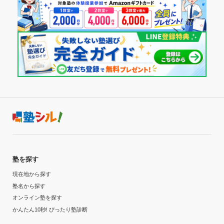
と、プリント等の作業がやりづらいので正直やめて欲しかっ
30,001円〜40,000円
たです。
目的の達成度
塾周辺の環境
近くに飲食店やコンビニがあったので夜遅くまで自習しても
達成
飲食面は困りませんでした。しかし、夜の塾周りの環境は正
直良いとは言えなかったと思います。
目的の達成理由
授業以外のサポート
(相談・面談、家庭学習のサポート、授業以外のコミュニケーション等)
自習中の声掛けもそうですが、体調が良くなかったり、精神
希望していた大学の試験に合格することができた。総合
選抜だったが、指導科目の試験も含まれていた。
面で辛いときには優しい言葉をかけてくださいました。ま
た、授業中も気を使ってくださったり、相談に時間をさいて
志望校と合格状況
くださることもありました。精神面も受験生にとっては大切
なので、本当に助かりました。
第一志望校：
合格
塾を探す
利用詳細
第二志望校：
合格
現在地から探す
第三志望校：
通塾期間
塾名から探す
個別教室のトライ 大船駅前校の口コミをもっと見る
オンライン塾を探す
2023年4月〜2024年2月(11ヶ月)
かんたん10秒! ぴったり塾診断