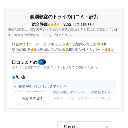
個別教室のトライの口コミ・評判
総合評価
3.52
口コミ数(1160)
※総合評価は、個別教室のトライの全教室の口コミを対象にして算出していま
す。教室毎の評価は各口コミをご覧ください。
料金
3.1
コース・カリキュラム
3.6
講師の教え方
3.8
塾内の環境
3.5
塾周辺の環境
3.6
授業以外のサポート
3.5
口コミまとめ
AI
AIによる抜粋です。実際の口コミも併せてご参照ください。
良い点
塾長がやさしくおしえてくれた
日々の学校生活について話を聞いてくれたり、授業外でも分
続きを読む
からないことがあれば質問をしに行ける環境だったと思いま
す。
苦手分野を得意にするならここにするべきだと思う。
様々なコースもあるが、どのコースにしても先生が一対一で
教えてくれるため、すぐに学ぶことができる。