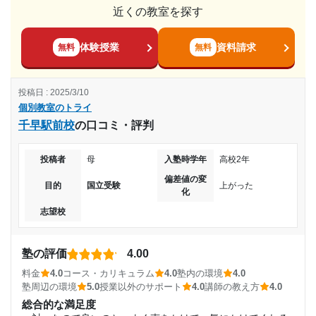
通塾期間
希望の受験した大学への進学を果たすことができたの
やや自由
近くの教室を探す
で、目的は達成されたことが理由である
料金
2019年5月〜2021年3月(1年11ヶ月)
個別指導で大変満足のいく指導やサポートをうけています
体験授業
資料請求
無料
無料
志望校と合格状況
が、やはり安い金額ではないため長期的に通わせるのは厳し
入塾時の学年
いと感じています。
第一志望校：
合格
投稿日 : 2025/3/10
第二志望校：
合格
コース・カリキュラム
高校2年
個別教室のトライ
第三志望校：
合格
先生がつくのは週一回だけですがその金額で自習室や資料が
千早駅前校
の口コミ・評判
使え、担当の先生以外にもサポートしてくれていて大変満足
受講コース
個別教室のトライ 焼津駅前校の口コミをもっと見る
です
投稿者
母
入塾時学年
高校2年
通年
講師の教え方
偏差値の変
受験直前なこともあり、苦手の克服と凡ミスを減らすことを
目的
国立受験
上がった
化
通塾頻度
バランスよく指導してくれています。子どもの性格にあった
志望校
褒め方や声かけがあるようで飽きずに塾に通えています。
週2日
塾内の環境
うちの子どもの理解力の問題かとは思いますが印刷機がなか
塾の評価
4.00
1日あたりの授業時間
なかスムーズに使えないとのことで苦戦しているようです。
料金
4.0
コース・カリキュラム
4.0
塾内の環境
4.0
塾周辺の環境
5.0
授業以外のサポート
4.0
講師の教え方
4.0
塾周辺の環境
1時間～2時間未満
街灯もしっかりとあり、塾の前に大きな道路があるが、送迎
総合的な満足度