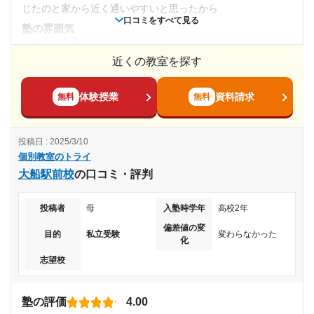
(相談・面談、家庭学習のサポート、授業以外のコミュニケーション等)
じたのと家から近く通いやすいと思ったから
定期的に面談があり、今の学習レベルが、どの程度か教えて
口コミをすべて見る
目的の達成理由
塾の雰囲気
くれていたため、学習の仕方など、指導をうけたりできた
どちらとも言えない
利用詳細
まだ通塾し始めて日が浅いのでわかりません。 次回の
近くの教室を探す
料金
定期考査で判断してみたいと思います。
通塾期間
詳しくは分からないが学習内容と料金が会ってないと感じ
た。自分でこの金額をはらいたいと思わなかった
体験授業
資料請求
無料
無料
志望校と合格状況
2022年7月〜2024年4月(1年10ヶ月)
コース・カリキュラム
教科によって異なる。学習内容に問題があるものも少なくな
第一志望校：
入塾時の学年
投稿日 : 2025/3/10
いと感じた。先生問題があるものも少なくないと感じた
第二志望校：
個別教室のトライ
講師の教え方
第三志望校：
中学2年
大船駅前校
の口コミ・評判
先生によって指導が大きく変わる丁寧な先生もいればただ問
個別教室のトライ 姫路駅前校の口コミをもっと見る
題だけやらす先生もいる。先生の指導に差がとてもある
受講コース
投稿者
母
入塾時学年
高校2年
塾内の環境
偏差値の変
通っていた設備が特にいいとも感じなかった。設備があまり
通年
目的
私立受験
変わらなかった
化
や充実してるとは思わなかった
志望校
塾周辺の環境
通塾頻度
車の音や工事の音など外の音が多く聞こえる。学習環境とし
てはあまり良くないと感じる
週1日
塾の評価
4.00