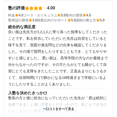
講師の教え方
志望校と合格状況
定期試験の前には試験対策を実施したりと、本人の状況に合
塾の評価
4.00
1日あたりの授業時間
わせて臨機応変に指導内容を変更するなどしてくれてとても
第一志望校：
合格
料金
4.0
コース・カリキュラム
5.0
塾内の環境
4.0
良かった。
第二志望校：
合格
塾周辺の環境
3.0
授業以外のサポート
5.0
講師の教え方
5.0
2時間～3時間未満
第三志望校：
合格
塾内の環境
総合的な満足度
広い空間に机と椅子があるだけのイメージで、空気も澱んで
良い面は先生方が1人1人に寄り添った指導をしてくださった
個別教室のトライ 総社駅前校の口コミをもっと見る
月額料金
いたりと、環境的にはそこまで良かったとは思わないため。
ことです。私を担当していただいた先生は自習をしていると
塾周辺の環境
様子を見て、宿題や過去問などの出来を確認してくださりま
10,001円〜20,000円
駅から遠くなく、商店街を抜けた場所にあるので常に人通り
した。その場で質問をしたりすることもでき、とてもやりや
があり通学に淋しかったり危険な場所はないため。
すいと感じました。 悪い面は、高等学院の方なのか最後まで
目的の達成度
授業以外のサポート
分からなかったのですが、その方たちがとても騒がしくて自
(相談・面談、家庭学習のサポート、授業以外のコミュニケーション等)
未達成
習にとても支障をきたしたことです。正直あまりにもうるさ
基本的に塾からの連絡は日程変更に関することか、特別講習
くて、自習時間(？)で静かになる16時過ぎまで学校にいるよ
などの営業に関わることだけだった。たまに本人の塾内での
目的の達成理由
うにしたりすることがよくありました。
様子を聞いたが、本人の目標などはやはり自己管理が大事
で、あまり塾に期待できなかったため。
入塾を決めたきっかけ
中々学習が伸びなかった。学習内容が理解出来てなくて
塾長の方と後に担当になっていただいた先生が「君は絶対に
利用詳細
も進めてるため中々上達出来なかった
合格できる」と強い言葉をくださったので、私にもできるの
通塾期間
口コミをすべて見る
かもしれないと希望を与えられたからです。
志望校と合格状況