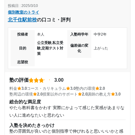
目的の達成理由
投稿日 : 2025/3/10
料金
受講コース
個別教室のトライ
具体的には忘れたが、パック料金とかで、だったが高いと思
まだ大学受験が終わってないので。 なかなか思うよう
北千住駅前校
の口コミ・評判
う。高校に入り、再度通ったが、週一で３万ぐらいだったが
通年
に結果がでなかったが、あと少しで達成できると思いま
割高とかんじる
す。
投稿者
本人
入塾時学年
中学2年
通塾頻度
コース・カリキュラム
受験対策として英語と数学を先に強化していき、いつぐらい
公立受験,私立受
志望校と合格状況
偏差値の変
目的
験,定期テスト対
上がった
週1日
から他の３教化をしていけばいいなど、具体的な授業の進め
化
策
方を指導された
第一志望校：
志望校
1日あたりの授業時間
第二志望校：
講師の教え方
第三志望校：
同性の先生を対応してくれていた。聞きやすく分かりやすい
1時間～2時間未満
楽しいと子供が言っていたため
塾の評価
3.00
個別教室のトライ 千早駅前校の口コミをもっと見る
塾内の環境
料金
3.0
コース・カリキュラム
3.0
塾内の環境
2.0
月額料金
机の広さとか１人１人のスペースは確保されていた。静かで
塾周辺の環境
2.0
授業以外のサポート
2.0
講師の教え方
3.0
集中しやすい環境だったため。
総合的な満足度
40,001円〜50,000円
やたら教科書をかわす 実際にかよって感じた実感があまりな
塾周辺の環境
い人に進めなたいと思わない
駅前でまぁまぁ明るい環境だったが駐車場が狭く感じた 近く
目的の達成度
にコンビニとかあると便利だった
入塾を決めたきっかけ
塾の雰囲気が良いのと個別指導で伸びれると思いいいかと感
授業以外のサポート
未達成