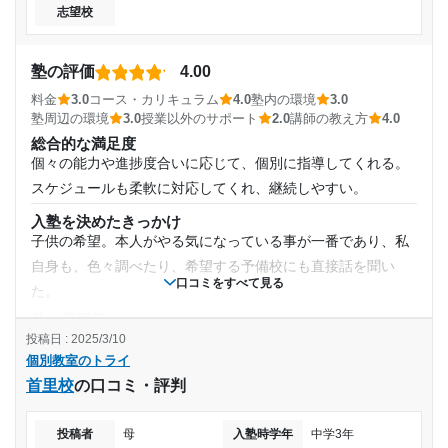
志望校
塾周辺の環境
特別悪くもなくよくもなく、いたってふつうの環境であり、
通年
理由を特に挙げる点はないと思われる
塾の評価
4.00
通塾頻度
授業以外のサポート
料金
3.0
コース・カリキュラム
4.0
塾内の環境
3.0
(相談・面談、家庭学習のサポート、授業以外のコミュニケーション等)
塾周辺の環境
3.0
授業以外のサポート
2.0
講師の教え方
4.0
特に授業外のコミュニケーションについて、特筆すべき点は
週3日
総合的な満足度
なく至って普通の感じである。悪い意味ではない
個々の能力や進捗度合いに応じて、個別に指導してくれる。
利用詳細
1日あたりの授業時間
スケジュールも柔軟に対応してくれ、継続しやすい。
通塾期間
入塾を決めたきっかけ
3時間～4時間未満
子供の希望。本人がやる気になっている事が一番であり、私
2020年4月〜2021年3月(1年)
自身も、色々調べたり、希望する予備校にも直接話を聞い
月額料金
口コミをすべて見る
た。
入塾時の学年
塾の雰囲気
30,001円〜40,000円
やや自由
投稿日 : 2025/3/10
高校3年
個別教室のトライ
目的の達成度
料金
首里校
の口コミ・評判
高くもなく、安くもなく。提供されている内容に見合ったも
受講コース
のでは無いかと思います。 他は特にありません。
未達成
投稿者
母
入塾時学年
中学3年
コース・カリキュラム
通年