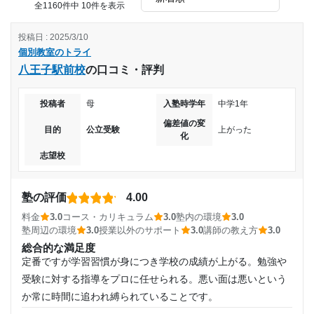
他のところと比べるととても良いと思った。コストパフォー
全1160件中 10件を表示
マンスが良いのでとても満足することができた
投稿日 : 2025/3/10
改善してほしい点
個別教室のトライ
個別というだけあってやはり高く、他の塾に比べて質の良い
八王子駅前校
の口コミ・評判
授業だったとは思えないから。
個人指導なので、わりと高い。学生バイトなので、もう少し
投稿者
母
入塾時学年
中学1年
低くしても良いのではないかともおもう。
料金はかなり高く、1教科増やすごとに料金の負担がかなり
偏差値の変
目的
公立受験
上がった
大きくなる。料金に見合った指導してくれたかと言われる
化
と、当たり外れが多いとよく聞くので、何も言えない。
志望校
塾の評価
4.00
料金
3.0
コース・カリキュラム
3.0
塾内の環境
3.0
塾周辺の環境
3.0
授業以外のサポート
3.0
講師の教え方
3.0
総合的な満足度
定番ですが学習習慣が身につき学校の成績が上がる。勉強や
受験に対する指導をプロに任せられる。悪い面は悪いという
か常に時間に追われ縛られていることです。