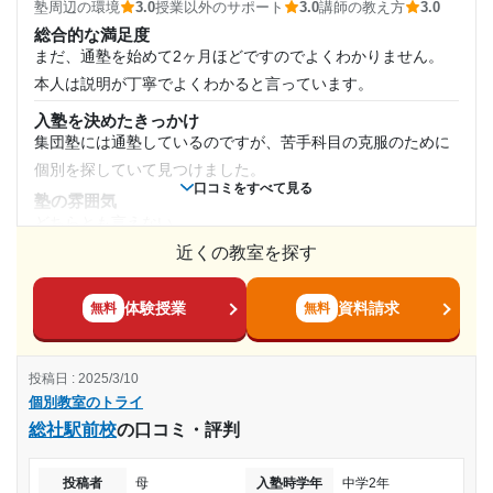
通塾頻度
個別教室のトライ 堺東駅前校の口コミをもっと見る
塾周辺の環境
3.0
授業以外のサポート
3.0
講師の教え方
3.0
しきりを作ってわけて欲しいです。
総合的な満足度
その他
塾周辺の環境
まだ、通塾を始めて2ヶ月ほどですのでよくわかりません。
駅の改札でたら、すぐ前にあるので、安心だし、帰りも駅が
本人は説明が丁寧でよくわかると言っています。
1日あたりの授業時間
目の前なので、親としても安心です。
入塾を決めたきっかけ
授業以外のサポート
集団塾には通塾しているのですが、苦手科目の克服のために
(相談・面談、家庭学習のサポート、授業以外のコミュニケーション等)
1時間～2時間未満
個別を探していて見つけました。
三者面談もあり、色々な角度から子供を見ていて、勉強の仕
口コミをすべて見る
方などを色々提案してくれて、子供の事を理解してくれてい
塾の雰囲気
月額料金
どちらとも言えない
ます。
近くの教室を探す
料金
30,001円〜40,000円
利用詳細
個別であるため集団塾と比較して少し高めの設定であること
通塾期間
は理解しております。 あとはとくにありません。
目的の達成度
体験授業
資料請求
無料
無料
コース・カリキュラム
2023年4月〜通塾中 (投稿日時点)
年が近い先生のため質問がしやすいと言っています。 集団塾
その他
投稿日 : 2025/3/10
では質問するのが難しい性格なので助かります。
入塾時の学年
個別教室のトライ
目的の達成理由
講師の教え方
総社駅前校
の口コミ・評判
通塾し始めた日が浅いのでまだよくわかりません。 本人は説
高校2年
塾に通う最終目標は高校合格のため、受験と合格発表ま
明が丁寧でよくわかると言っています。
では達成・未達成の判断ができかねるため
投稿者
母
入塾時学年
中学2年