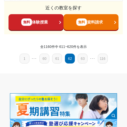
塾の雰囲気
2022年7月〜2024年2月(1年8ヶ月)
とても自由
近くの教室を探す
第一志望校：
第二志望校：
合格
料金
入塾時の学年
第三志望校：
申し訳ないのですが料金についてはほとんど知りません。し
体験授業
資料請求
無料
無料
かし個別ということもあり団体授業の塾よりはやはり高額で
高校2年
個別教室のトライ 北千住駅前校の口コミをもっと見る
はあったと思います。
受講コース
コース・カリキュラム
全1160件中 611~620件を表示
1体1で自分をしっかり見てくださり、冬期講習などは集中し
通年
て一教科をメインで強化してくださるので苦手な科目を固め
1
･･･
60
61
62
63
･･･
116
ることができました。
通塾頻度
講師の教え方
毎回宿題の確認の際に難しい問題や、間違えた問題を一から
週1日
紐解いてくださったり、自習中に声をかけて確認をしてくだ
さったりしたからです。
1日あたりの授業時間
塾内の環境
暖房冷房はかなり気を使ってくださっていたと思います。ま
1時間～2時間未満
た、自習の席が衝立のある席から衝立のない広めの席まであ
り、用途や気分で席を変えられてやりやすかったです。しか
月額料金
し注意書きのラミネートされたポスターを机に直貼りされる