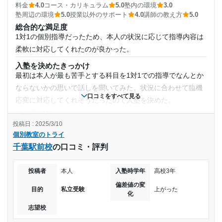
授業以外のサポート
料金
4.0
コース・カリキュラム
5.0
塾内の環境
3.0
(相談・面談、家庭学習のサポート、授業以外のコミュニケーション等)
1日あたりの授業時間
塾周辺の環境
5.0
授業以外のサポート
4.0
講師の教え方
5.0
塾長も適当で流れ作業になっていると感じた。先生たちのサ
総合的な満足度
ポートはあまりないと感じた。
1時間～2時間未満
1対1の個別指導だったため、本人の状況に応じて指導内容は
利用詳細
柔軟に対応してくれたのが良かった。
月額料金
通塾期間
入塾を決めたきっかけ
最初は本人が最も苦手とする科目を1対1での指導でなんとか
30,001円〜40,000円
2018年12月〜2020年3月(1年4ヶ月)
ならないかの思いで話しを聞いてみた。状況に合わせて臨機
口コミをすべて見る
応変に対応してくれそうだったので入塾を決めた。
目的の達成度
入塾時の学年
塾の雰囲気
やや自由
投稿日 : 2025/3/10
達成
中学2年
個別教室のトライ
料金
千葉駅前校
の口コミ・評判
やはり1対1の個別指導なので料金は高めだと思うが、指導以
目的の達成理由
受講コース
外にweb上にある様々なコンテンツを利用できたところは良
投稿者
本人
入塾時学年
高校3年
高校受験のため、通っていた 目指していた高校に合格
かった。
通年
できた。受験あとは辞めたが高校での数学についていけ
偏差値の変
コース・カリキュラム
目的
私立受験
上がった
なくなり、再度通った。ある程度理解できたため今は辞
化
個別指導だったため、状況に応じて臨機応変に指導内容を変
通塾頻度
めている
志望校
えてくれたりと、細やかに対応してくれたと思うため。
週3日