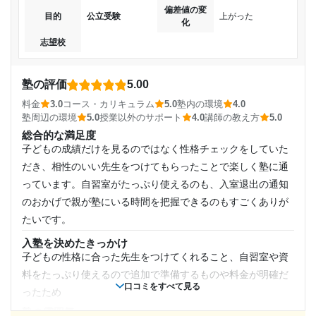
目的の達成理由
子供が第一志望校に合格した事もあるが、なんといっても子
偏差値の変
目的
公立受験
上がった
化
供自身学習塾、継続して通う環境を提供してくれた。
通塾頻度
まだ高校受験が終わっていないので未達成です。偏差値
志望校
講師の教え方
は上がり受ける高校が増えたことは達成です。
週2日
親身になって、相談、指導してくれて、結果も出たから。ま
た、講師や教室の雰囲気も良く、子供が続ける事が出来たか
塾の評価
5.00
志望校と合格状況
1日あたりの授業時間
ら。
料金
3.0
コース・カリキュラム
5.0
塾内の環境
4.0
塾内の環境
塾周辺の環境
5.0
授業以外のサポート
4.0
講師の教え方
5.0
第一志望校：
1時間～2時間未満
それ程立派な、設備とは言えないが、勉強に集中できる環境
第二志望校：
総合的な満足度
ば提供されていたと思う。 駅からも近く、通いやすかった。
子どもの成績だけを見るのではなく性格チェックをしていた
第三志望校：
月額料金
塾周辺の環境
だき、相性のいい先生をつけてもらったことで楽しく塾に通
個別教室のトライ 八王子駅前校の口コミをもっと見る
住んでいる地区の、主要地区であり、周辺には他の予備校や
っています。自習室がたっぷり使えるのも、入室退出の通知
10,001円〜20,000円
学習塾も多く集まっている地域。
のおかげで親が塾にいる時間を把握できるのもすごくありが
授業以外のサポート
たいです。
目的の達成度
(相談・面談、家庭学習のサポート、授業以外のコミュニケーション等)
本来の授業時間以外では、それ程フォローの機会があったら
入塾を決めたきっかけ
達成
子どもの性格に合った先生をつけてくれること、自習室や資
やや少なかった気がする。 また、講師の数からもその様な時
料をたっぷり使えるので追加で準備するものや料金が明確だ
間がとはなかったのかも。
目的の達成理由
口コミをすべて見る
ったため
利用詳細
塾の雰囲気