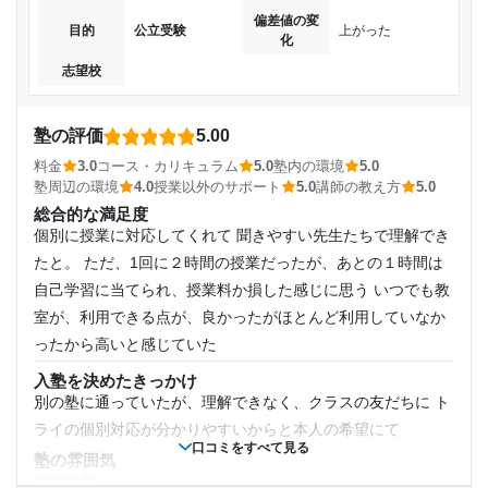
塾内の環境
受講コース
偏差値の変
自習スペースに関しては大きなテーブルを数人が使用するよ
目的
公立受験
上がった
志望校と合格状況
化
うで、個別のついたてなどの仕切りがあるほうが集中できる
通年
志望校
と言っていました。
第一志望校：
通塾頻度
塾周辺の環境
第二志望校：
駅やバス停も近く通塾しやすいのがいいと思います。 駅前に
塾の評価
第三志望校：
5.00
週5日以上
あるので遅くなっても周辺が明るいのでいいと思います。
料金
3.0
コース・カリキュラム
5.0
塾内の環境
5.0
個別教室のトライ 首里校の口コミをもっと見る
授業以外のサポート
塾周辺の環境
4.0
授業以外のサポート
5.0
講師の教え方
5.0
1日あたりの授業時間
(相談・面談、家庭学習のサポート、授業以外のコミュニケーション等)
総合的な満足度
通塾をし始めたところですので、まだよくわかりません。 来
個別に授業に対応してくれて 聞きやすい先生たちで理解でき
月三者面談予定ですのでみてきます。
1時間～2時間未満
たと。 ただ、1回に２時間の授業だったが、あとの１時間は
利用詳細
自己学習に当てられ、授業料か損した感じに思う いつでも教
月額料金
通塾期間
室が、利用できる点が、良かったがほとんど利用していなか
ったから高いと感じていた
40,001円〜50,000円
2024年11月〜通塾中 (投稿日時点)
入塾を決めたきっかけ
別の塾に通っていたが、理解できなく、クラスの友だちに ト
目的の達成度
入塾時の学年
ライの個別対応が分かりやすいからと本人の希望にて
口コミをすべて見る
未達成
塾の雰囲気
高校1年
やや自由