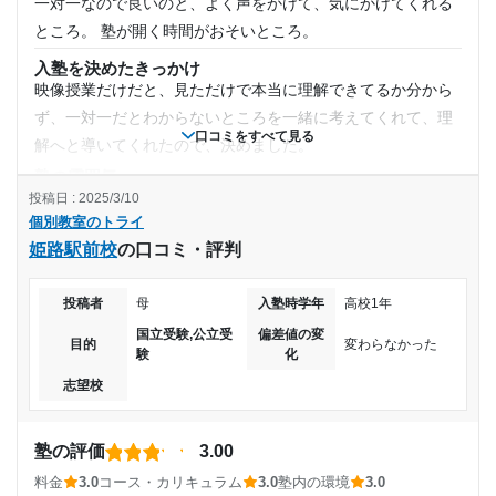
一対一なので良いのと、よく声をかけて、気にかけてくれる
のために路上停車などもなく安全な環境
月額料金
ところ。 塾が開く時間がおそいところ。
授業以外のサポート
(相談・面談、家庭学習のサポート、授業以外のコミュニケーション等)
30,001円〜40,000円
入塾を決めたきっかけ
母子家庭のため、受験生とはいえ塾に通わせるお金について
映像授業だけだと、見ただけで本当に理解できてるか分から
は少し悩みましたが、体験入塾の際に地域で使える補助金の
ず、一対一だとわからないところを一緒に考えてくれて、理
目的の達成度
案内までしてくれました。
口コミをすべて見る
解へと導いてくれたので、決めました。
利用詳細
達成
塾の雰囲気
通塾期間
どちらとも言えない
投稿日 : 2025/3/10
目的の達成理由
個別教室のトライ
料金
2024年12月〜通塾中 (投稿日時点)
姫路駅前校
の口コミ・評判
少し高いかもしれませんが、一対一なので、しかたないと思
的確なタイミングでの指導と、子供ともコミュニケーシ
います。もう少し安ければまだ授業時間を増やしたいです。
ョンをこまめに取ってくれた事によって、学力も伸び
入塾時の学年
投稿者
母
入塾時学年
高校1年
コース・カリキュラム
た。
2時間コースで、1時間は授業、1時間は、確認テストなの
国立受験,公立受
偏差値の変
目的
変わらなかった
中学3年
験
化
で、もう少しだけ授業時間を増やしてほしいです。
志望校と合格状況
志望校
講師の教え方
受講コース
子供が理解するまで、何度も教えてくださり、苦手なところ
第一志望校：
合格
もいろんな方法で、教えてくれました。
第二志望校：
合格
通年
塾の評価
3.00
第三志望校：
塾内の環境
料金
3.0
コース・カリキュラム
3.0
塾内の環境
3.0
自習する時は、小学生から高校生まで一緒なので、できれば