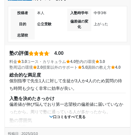
だけるので、とても助かっています。
講師の教え方
通塾頻度
投稿者
本人
入塾時学年
中学3年
現在メインに対応していただいてる講師はプロの方なので、
偏差値の変
わかりやすいです。 学生のバイトらしい方もいるので、講師
週2日
目的
公立受験
上がった
化
によると思います。
志望校
1日あたりの授業時間
塾内の環境
子どもの学習姿勢や取り組み方が変わって、漠然としていた
1時間～2時間未満
中学受験をリアルなものとなったので、通わせてよかったと
塾の評価
4.00
思います。
料金
3.0
コース・カリキュラム
4.0
塾内の環境
3.0
月額料金
塾周辺の環境
2.0
授業以外のサポート
5.0
講師の教え方
4.0
塾周辺の環境
駅が近いのと道路が広いので交通の便が良いのと、店舗が多
総合的な満足度
20,001円〜30,000円
個別指導で先生1人に対して生徒が3人か4人のため質問の待
い地域なので治安が良いです。
ち時間も少なく非常に効率が良い。
授業以外のサポート
目的の達成度
(相談・面談、家庭学習のサポート、授業以外のコミュニケーション等)
入塾を決めたきっかけ
塾の専用アプリがあるのと電話をいただいたりします。定期
偏差値が伸び悩んでおり第一志望校の偏差値に届いていなか
的な面談もありますが、保護者側が希望すれば、時間を開け
未達成
ったから。周りで塾に通っている人が多かったから。
て面談や相談は随時していただけます
口コミをすべて見る
塾の雰囲気
目的の達成理由
利用詳細
やや自由
通塾期間
投稿日 : 2025/3/10
料金