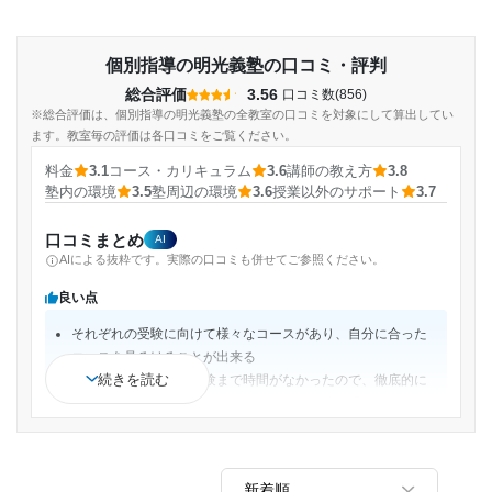
個別指導の明光義塾の口コミ・評判
総合評価
3.56
口コミ数(856)
※総合評価は、個別指導の明光義塾の全教室の口コミを対象にして算出してい
ます。教室毎の評価は各口コミをご覧ください。
料金
3.1
コース・カリキュラム
3.6
講師の教え方
3.8
塾内の環境
3.5
塾周辺の環境
3.6
授業以外のサポート
3.7
口コミまとめ
AI
AIによる抜粋です。実際の口コミも併せてご参照ください。
良い点
それぞれの受験に向けて様々なコースがあり、自分に合った
コースを見るけることが出来る
続きを読む
コースは自分は私立受験まで時間がなかったので、徹底的に
私立校の過去問を解いていき、その後公立校の受験前は塾の
方で用意してくださった問題集をときました
自主学習できる環境がありとても良かったです。自分の時間
でなくても自主学習が可能でバスの待ち時間などに利用して