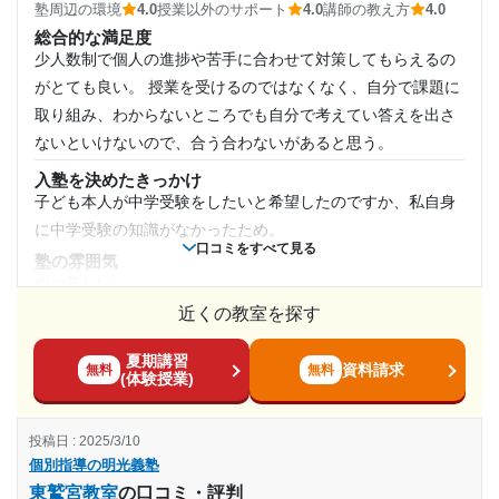
塾周辺の環境
4.0
授業以外のサポート
4.0
講師の教え方
4.0
駅からも近く、人通りもまぁまぁ多いので、治安はよく、安
総合的な満足度
心して通わせることができたと思いました
少人数制で個人の進捗や苦手に合わせて対策してもらえるの
授業以外のサポート
がとても良い。 授業を受けるのではなくなく、自分で課題に
(相談・面談、家庭学習のサポート、授業以外のコミュニケーション等)
定期的に面談はありましたが、いつも頑張っています、とい
取り組み、わからないところでも自分で考えてい答えを出さ
った感じでした。次の夏期講習などの予約をしなければなら
ないといけないので、合う合わないがあると思う。
ない雰囲気でした。
入塾を決めたきっかけ
利用詳細
子ども本人が中学受験をしたいと希望したのですか、私自身
に中学受験の知識がなかったため。
通塾期間
口コミをすべて見る
塾の雰囲気
2020年7月〜2023年8月(3年2ヶ月)
やや厳しい
近くの教室を探す
料金
入塾時の学年
個別指導なのと週2なので料金は通常の塾よりお高いと思いま
夏期講習
す。 ただ結果を出してもらえるので、トータルでは安く感じ
資料請求
無料
無料
(体験授業)
小学5年
ます。
コース・カリキュラム
受講コース
投稿日 : 2025/3/10
中学受験対策コースに通っています。 希望校の受験対策や実
個別指導の明光義塾
際に受験した方の体験談などや親の心構えなどを教えていた
通年
東鷲宮教室
の口コミ・評判