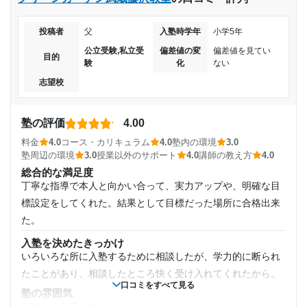
受講コース
講師の教え方
私立受験併願、少しレベル的に併願では受かるのが難し
個別指導というだけあって 個々に合わせたカリキュラムを組
いと思われていた高校に合格できて、子どもも安心し
投稿者
父
入塾時学年
小学5年
通年
んでくださり、親身になって教えてくれるから
た。
公立受験,私立受
偏差値の変
偏差値を見てい
塾内の環境
目的
験
化
ない
通塾頻度
エアコンは整備されており、個別指導の為、1人1人の机もパ
志望校と合格状況
志望校
ーテーションで区切られているため、良いと思います
週3日
塾周辺の環境
第一志望校：
合格
自宅から徒歩圏内に立地しており、送迎ができない時は子供
塾の評価
第二志望校：
合格
4.00
1日あたりの授業時間
自身で通学することが可能なため
第三志望校：
合格
料金
4.0
コース・カリキュラム
4.0
塾内の環境
3.0
授業以外のサポート
塾周辺の環境
3.0
授業以外のサポート
4.0
講師の教え方
4.0
個別指導の明光義塾 館林駅前教室の口コミをもっと見る
3時間～4時間未満
(相談・面談、家庭学習のサポート、授業以外のコミュニケーション等)
総合的な満足度
定期テスト前や長期休暇前は親子と先生の三者面談があり、
丁寧な指導で本人と向かい合って、実力アップや、明確な目
月額料金
カリキュラムの組み直し等の相談ができます
標設定をしてくれた。結果として目標だった場所に合格出来
利用詳細
た。
30,001円〜40,000円
通塾期間
入塾を決めたきっかけ
いろいろな所に入塾するために相談したが、学力的に断られ
目的の達成度
2022年4月〜通塾中 (投稿日時点)
たことがあり、相談したところ快く受け入れてくれたから。
口コミをすべて見る
達成
塾の雰囲気
入塾時の学年
どちらとも言えない