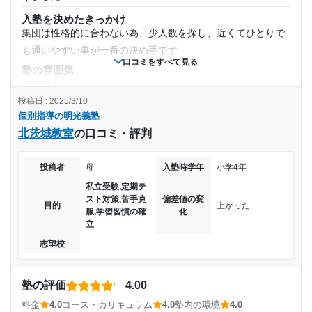
入塾を決めたきっかけ
集団は性格的に合わない為、少人数を探し、近くてひとりで
も通いやすい事が一番の決め手です
口コミをすべて見る
塾の雰囲気
やや自由
投稿日 : 2025/3/10
料金
個別指導の明光義塾
通年の料金は他と比べてもそれほど高くはないようですが、
北茨城教室
の口コミ・評判
夏期講習や冬季講習などが割高だったと思いました
コース・カリキュラム
他の塾や通わせたことがないので、比べる対象がなく、何と
投稿者
母
入塾時学年
小学4年
もいえません。5教科ありました。
私立受験,定期テ
スト対策,苦手克
偏差値の変
講師の教え方
目的
上がった
服,学習習慣の確
化
課題や授業態度が真面目だったようで、成績が下がっても優
立
しいままだったので、本人に危機感がなかったようです
志望校
塾内の環境
他の塾や通わせていないので、比べる対象がなく、よく分か
塾の評価
4.00
らないので、特に不便とか便利とかお答えできません
料金
4.0
コース・カリキュラム
4.0
塾内の環境
4.0
塾周辺の環境