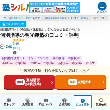
メニュー
塾・学習塾TOP
塾名から探す
個別指導の明光義塾
口コミ・評判
（35ページ目）
夏期講習受付中
個別指導No.1（教室数・生徒数）。どんな生徒も必ず伸びる
個別指導の明光義塾の口コミ・評判
3.56
(856)
個別指導(1対2~)
オンライン指導
自立学習
映像授業
小学1年〜小学6年
中学1年〜中学3年
高校1年〜高校3年
浪人生
＼教室の住所・料金を知りたい方はこちら／
夏期講習
資料請求
無料
無料
(体験授業)
塾トップ
夏期講習
料金コース
合格実績
教室検索
口コミ評判