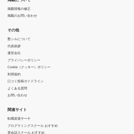
掲載情報の修正
目的の達成度
掲載のお問い合わせ
達成
その他
塾シルについて
目的の達成理由
代表挨拶
運営会社
塾のある日だけしか宿題のために勉強していないが、そ
プライバシーポリシー
の少しの積み重ねの成果がようやく反映されてきている
から
Cookie（クッキー）ポリシー
利用規約
志望校と合格状況
口コミ投稿ガイドライン
よくある質問
第一志望校：
お問い合わせ
第二志望校：
第三志望校：
関連サイト
個別指導の明光義塾 赤羽教室の口コミをもっと見る
転職派遣サーチ
プログラミングスクール おすすめ
英会話スクール おすすめ