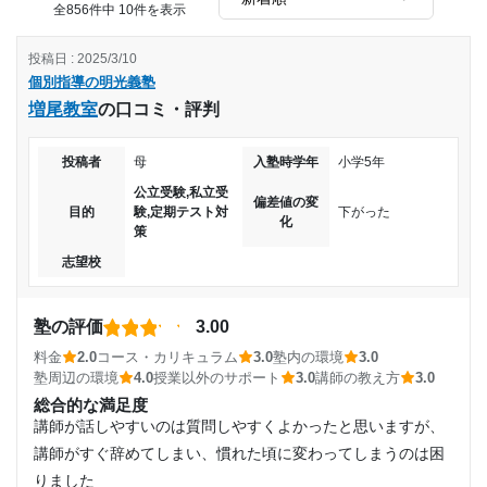
いました。
全856件中 10件を表示
数学のコースを受けていましたが、学校で習っていることよ
りもはるかには気を進むとかではなく、適度に先を進んでく
投稿日 : 2025/3/10
れるので、学校が程よい復習になり良かった！
個別指導の明光義塾
改善してほしい点
増尾教室
の口コミ・評判
個別指導とはいえ、担当する先生によってはほぼ自習状態に
投稿者
母
入塾時学年
小学5年
なったりしていた。価値のある先生とない先生がある。
個別指導の為高かったです。
公立受験,私立受
偏差値の変
塾内の定期テスト代必須や追加契約をよく勧められたのでい
目的
験,定期テスト対
下がった
化
策
まいちです。
少し高いと思われる。周辺の塾に比べて、一コマ単位の授業
志望校
料が高いはずである。夏期講習になると、数十万取られる家
庭も無くはない。
塾の評価
100万を超えたため、学生としては高いという認識であっ
3.00
た。個別指導なので集団よりは値段が高めであり、また夏期
料金
2.0
コース・カリキュラム
3.0
塾内の環境
3.0
講習などの特別講座にお金がかかった。
塾周辺の環境
4.0
授業以外のサポート
3.0
講師の教え方
3.0
総合的な満足度
講師が話しやすいのは質問しやすくよかったと思いますが、
講師がすぐ辞めてしまい、慣れた頃に変わってしまうのは困
りました