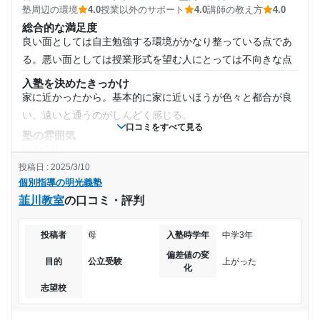
1日あたりの授業時間
駅前なので、夜でも人がいたから暗い中で1人で帰る、迎えを
塾周辺の環境
4.0
授業以外のサポート
4.0
講師の教え方
4.0
待つ心配が少なかった。送迎も通わせるのに大事なポイント
総合的な満足度
1時間～2時間未満
良い面としては自主勉強する環境がかなり整っている点であ
だと思う。
る。悪い面としては授業形式を望む人にとっては不向きな点
授業以外のサポート
月額料金
(相談・面談、家庭学習のサポート、授業以外のコミュニケーション等)
入塾を決めたきっかけ
塾長が連絡をしてくださったり、面談をして色々な高校の資
家に近かったから。基本的に家に近いほうが色々と都合が良
30,001円〜40,000円
料を用意してくださっり、アドバイスしてくださったり助か
い。遠いと通うのがしんどく感じる。
りました。
口コミをすべて見る
目的の達成度
塾の雰囲気
利用詳細
やや自由
通塾期間
達成
投稿日 : 2025/3/10
料金
個別指導の明光義塾
個人指導なので他の塾と比べて料金は控えめで合ったと思
2020年4月〜2023年3月(3年)
目的の達成理由
韮川教室
の口コミ・評判
う。早稲田等は非常に高いので大変ありがたいと感じた。
コース・カリキュラム
入塾時の学年
塾に通う目的であった高校受験に見事合格し、行きたか
学習自体は自身のレベルによって変わるが、コースは豊富に
投稿者
母
入塾時学年
中学3年
った第一志望校に行くことが出来たから。
あるので困ることはなかったと思う。
偏差値の変
目的
公立受験
上がった
中学3年
化
講師の教え方
志望校と合格状況
講師のレベルは非常に高いと感じた。どの講師も質問にすぐ
志望校
受講コース
答えてくれたので困ることはなかったと思う。
第一志望校：
合格