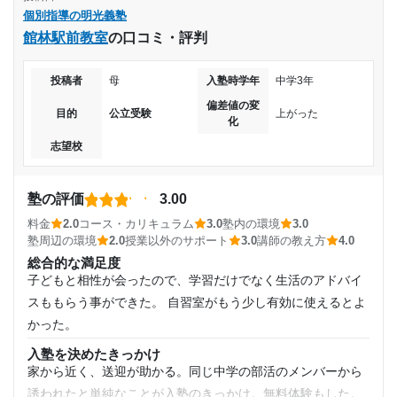
受験対策、定期テスト対策で通っていましたが、ただ課
個別指導の明光義塾
個別指導ということもあり、値段はやはり高いです。しかし
題をこなすような感じだったようで。成績が下がってし
2023年3月〜通塾中 (投稿日時点)
館林駅前教室
まった
の口コミ・評判
授業のコマ数によってお得なプランなども用意されている点
はいいと思います。
入塾時の学年
志望校と合格状況
投稿者
母
入塾時学年
中学3年
コース・カリキュラム
コースが何かがわからないが、自分の受けた講習(春期講習・
偏差値の変
目的
公立受験
上がった
小学4年
第一志望校：
化
夏期講習・冬期講習)はとてもよかったです。
第三志望校：
合格
志望校
講師の教え方
受講コース
個別指導の明光義塾 増尾教室の口コミをもっと見る
質問にも優しく分かりやすく答えてくれました。また面談が
こまめにあり、今後の目標も立てやすかったです。
通年
塾の評価
3.00
塾内の環境
料金
2.0
コース・カリキュラム
3.0
塾内の環境
3.0
端の席だとやはりエアコンの風が届きにくく、夏は暑く冬は
通塾頻度
塾周辺の環境
2.0
授業以外のサポート
3.0
講師の教え方
4.0
寒い事がある。仕方ない物ではあるが小さな虫が多い。
総合的な満足度
週2日
塾周辺の環境
子どもと相性が会ったので、学習だけでなく生活のアドバイ
近くのイオンが潰れてしまい駐輪場が利用できなくなってし
スももらう事ができた。 自習室がもう少し有効に使えるとよ
1日あたりの授業時間
まった。隣のダンススクールの音が壁際の席だと聞こえてき
かった。
てしまう。
入塾を決めたきっかけ
2時間～3時間未満
授業以外のサポート
家から近く、送迎が助かる。同じ中学の部活のメンバーから
(相談・面談、家庭学習のサポート、授業以外のコミュニケーション等)
誘われたと単純なことが入塾のきっかけ。無料体験もした。
二者面談・三者面談がこまめにあり、今後の学習目標が立て