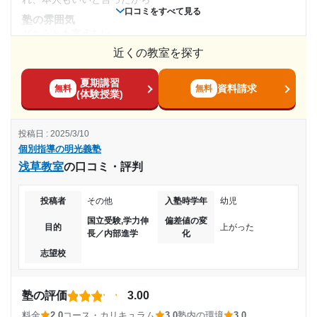
(相談・面談、家庭学習のサポート、授業以外のコミュニケーション等)
口コミをすべて見る
塾から連絡はしっかりあり、また個別面談などのサポート体
塾の雰囲気
その他
どちらとも言えない
制はしっかりしており、個人に焦点を当てた会話が出来てい
近くの教室を探す
料金
た。
目的の達成理由
普段の料金は妥当だと思うけれど、夏期講習や定期テスト対
利用詳細
夏期講習
策の費用がけっこうかさんでしまいがちになった
資料請求
無料
無料
(体験授業)
通塾期間
まだ県立高校（第一志望校）の受験が終わってないた
コース・カリキュラム
め。 達成とも未達成とも言えません。
夏期講習などのテキストが量が多かったので、ちゃんとやり
2017年以前〜2021年3月(3年以上)
投稿日 : 2025/3/10
切れていたのか、できないところをフォローしてもらえたの
志望校と合格状況
個別指導の明光義塾
かわからなかった。
入塾時の学年
浅草教室
の口コミ・評判
講師の教え方
第一志望校：
塾長先生は本人の特徴などよく理解してくれて、色々な提案
第二志望校：
合格
小学5年
投稿者
その他
入塾時学年
幼児
を行ってくれていたので任せられた
第三志望校：
合格
国立受験,学力伸
偏差値の変
塾内の環境
受講コース
目的
上がった
個別指導の明光義塾 韮川教室の口コミをもっと見る
長／内部進学
化
特に普通だと思う。自習室もあり、また受講中の席も区切ら
志望校
れていて普通にしていれば集中できると思う
通年
塾周辺の環境
通塾頻度
商業施設などすぐの近隣になかったので、塾の行きかえりの
塾の評価
3.00
心配はなかったので安心できた
料金
2.0
コース・カリキュラム
3.0
塾内の環境
3.0