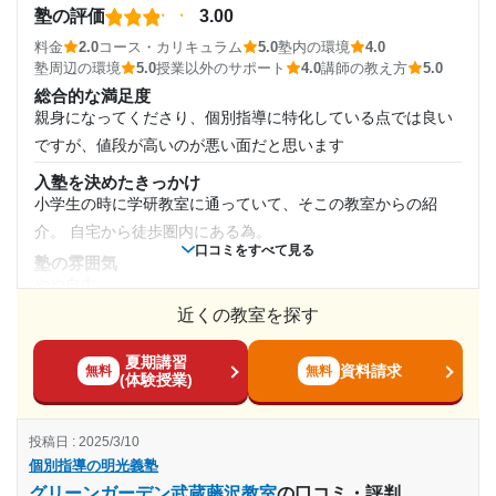
塾内の環境
第二志望校：
合格
通年
塾の評価
3.00
勉強するには必要最低限の設備があったので困ることはなか
第三志望校：
合格
料金
2.0
コース・カリキュラム
5.0
塾内の環境
4.0
ったと思う。あとは自身の努力次第だと思う。
通塾頻度
塾周辺の環境
5.0
授業以外のサポート
4.0
講師の教え方
5.0
個別指導の明光義塾 東鷲宮教室の口コミをもっと見る
塾周辺の環境
総合的な満足度
周辺環境はまずまずである。近くにコンビニがあるので飲食
週2日
親身になってくださり、個別指導に特化している点では良い
物は買うことができる。騒音も特になかった
ですが、値段が高いのが悪い面だと思います
1日あたりの授業時間
授業以外のサポート
入塾を決めたきっかけ
(相談・面談、家庭学習のサポート、授業以外のコミュニケーション等)
小学生の時に学研教室に通っていて、そこの教室からの紹
定期的に面談を開いてくれるので、非常にありがたかった。
2時間～3時間未満
介。 自宅から徒歩圏内にある為。
学習面以外のサポートも行ってくれた記憶がある。
口コミをすべて見る
塾の雰囲気
利用詳細
月額料金
やや自由
通塾期間
近くの教室を探す
料金
20,001円〜30,000円
回数に応じて金額がかかります。 三者面談の時には既にカリ
2020年9月〜2021年3月(7ヶ月)
夏期講習
キュラムが組まれており、この値段になります。という報告
目的の達成度
資料請求
無料
無料
(体験授業)
だけになります。
入塾時の学年
達成
コース・カリキュラム
投稿日 : 2025/3/10
個別指導の為、学習コースはないですが、必要に応じて週に
高校3年
個別指導の明光義塾
目的の達成理由
行く回数を増やすことができます。
グリーンガーデン武蔵藤沢教室
の口コミ・評判