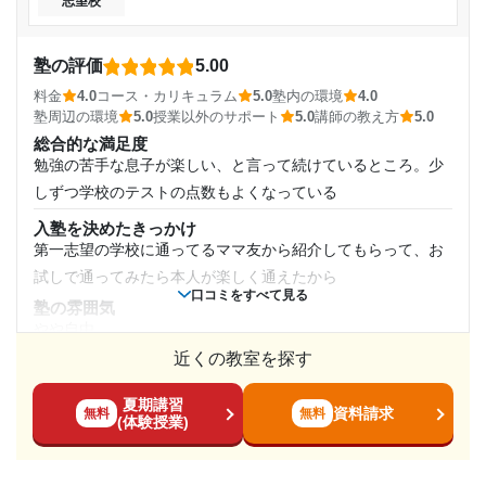
志望校
週1日
のため、理解が早い。定期テストや学力テストで出やすい問
志望校と合格状況
題も教えてくれるため、成績が上がったから。
1日あたりの授業時間
塾の評価
5.00
塾内の環境
第一志望校：
合格
集中して学習できる環境がある。家庭で勉強するよりも、塾
第二志望校：
料金
4.0
コース・カリキュラム
5.0
塾内の環境
4.0
1時間～2時間未満
第三志望校：
でした方がはかどり、効率がいい。
塾周辺の環境
5.0
授業以外のサポート
5.0
講師の教え方
5.0
総合的な満足度
塾周辺の環境
個別指導の明光義塾 グリーンガーデン武蔵藤沢教室の口コミをもっ
月額料金
勉強の苦手な息子が楽しい、と言って続けているところ。少
交通量が多く、通うには心配ではある。ただ駅からは近いた
と見る
しずつ学校のテストの点数もよくなっている
め、通いやすいのが利点といえる。
10,001円〜20,000円
授業以外のサポート
入塾を決めたきっかけ
(相談・面談、家庭学習のサポート、授業以外のコミュニケーション等)
第一志望の学校に通ってるママ友から紹介してもらって、お
目的の達成度
苦手分野を克服するために、重点的にその分野を学習し、家
試しで通ってみたら本人が楽しく通えたから
庭での課題として出すため、理解力が高まる。
口コミをすべて見る
塾の雰囲気
達成
利用詳細
やや自由
通塾期間
目的の達成理由
近くの教室を探す
料金
決して安いわけではないが、学校のテスト結果に、効果が出
2017年以前〜2021年9月(3年以上)
夏期講習
受験が目的だったので、希望の高校に入学できたので目
ているので、なんとか塾代を捻出している
資料請求
無料
無料
(体験授業)
的は達成できたので良かったと思う
コース・カリキュラム
入塾時の学年
子どものレベルに合わせて勉強のスピードや量を調節してく
志望校と合格状況