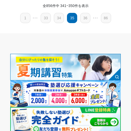
れるから、無理してやっている感じが全くなく安心
幼児
全856件中 341~350件を表示
講師の教え方
第一志望校：
合格
勉強嫌いな息子が楽しい、と嫌がらずに通っているから。き
受講コース
第二志望校：
合格
1
･･･
33
34
35
36
･･･
86
っとわかりやすく教えてくれているのだと思う
第三志望校：
塾内の環境
通年
個別指導の明光義塾 立川柏教室の口コミをもっと見る
夏は寒いクーラーがかかり、冬は暑いくらいしっかり暖房が
きいてる。空気清浄機や消毒液もあり、受験期間の衛生面も
通塾頻度
安心
週2日
塾周辺の環境
入退室の連絡から、塾との連絡がアプリででき、こまめに先
1日あたりの授業時間
生から連絡くるところが安心できる
授業以外のサポート
(相談・面談、家庭学習のサポート、授業以外のコミュニケーション等)
1時間～2時間未満
以前通っていた塾に比べて面談も多く、アプリでもよく連絡
がきて、子どもの塾での様子がよくわかるから。
月額料金
利用詳細
50,001円〜100,000円
通塾期間
目的の達成度
2024年4月〜通塾中 (投稿日時点)