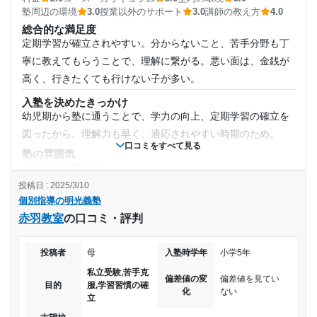
週2日
授業以外のサポート
塾周辺の環境
3.0
授業以外のサポート
3.0
講師の教え方
4.0
(相談・面談、家庭学習のサポート、授業以外のコミュニケーション等)
総合的な満足度
面談も定期的に行われ、アドバイスなどや提案もありよかっ
1日あたりの授業時間
定期学習が確立されやすい。分からないこと、苦手分野も丁
た。本人の気持ちがもっとついていけたらよかったと重。
寧に教えてもらうことで、理解に繋がる。悪い面は、金銭が
1時間～2時間未満
利用詳細
高く、行きたくても行けない子が多い。
通塾期間
入塾を決めたきっかけ
月額料金
幼児期から塾に通うことで、学力の向上、定期学習の確立を
2022年9月〜2024年2月(1年6ヶ月)
図ったから。理解力も早く、適応されやすい時期のため。
10,001円〜20,000円
口コミをすべて見る
塾の雰囲気
入塾時の学年
どちらとも言えない
目的の達成度
投稿日 : 2025/3/10
料金
中学2年
個別指導の明光義塾
塾にかかる費用が高く、通い続けるのは金銭面的に大変であ
達成
赤羽教室
の口コミ・評判
る。もう少し低価格になると通いやすい。
受講コース
目的の達成理由
コース・カリキュラム
塾にかかる費用が高い。ただ、学習能力の向上としては、定
投稿者
母
入塾時学年
小学5年
通年,春期講習,夏期講習,冬期講習
毎月本人と話し合いながら、現状をお互いにしっかりと
期テストの点数が上がりやすいため良い。
私立受験,苦手克
偏差値の変
偏差値を見てい
把握して最終目標に向けて一緒に取り組んでくれてい
目的
服,学習習慣の確
通塾頻度
講師の教え方
化
ない
た。
立
教えてくれる雰囲気もとても良く、分かりやすく丁寧な説明