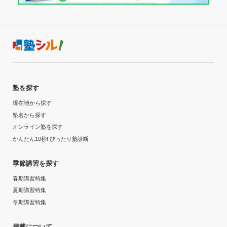
達成
入塾時の学年
目的の達成理由
小学5年
苦手分野を克服できたことで、応用編でも解くことがで
受講コース
き、全体的に理解力が深まったから。
通年
塾を探す
志望校と合格状況
現在地から探す
通塾頻度
塾名から探す
第一志望校：
合格
第二志望校：
オンライン塾を探す
週3日
第三志望校：
かんたん10秒! ぴったり塾診断
個別指導の明光義塾 浅草教室の口コミをもっと見る
1日あたりの授業時間
季節講習を探す
春期講習特集
1時間～2時間未満
夏期講習特集
冬期講習特集
月額料金
50,001円〜100,000円
掲載について