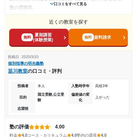
月額料金
口コミをすべて見る
やすくとてもいい取り組みだと思いました。
塾の雰囲気
やや自由
30,001円〜40,000円
利用詳細
近くの教室を探す
料金
通塾期間
個別指導なので、少しお高いのは仕方ないのかと思ったが、2
目的の達成度
夏期講習
人塾に通わせるとしたら、本当に大変だな、と率直に感じて
資料請求
無料
無料
2022年7月〜通塾中 (投稿日時点)
(体験授業)
しまいました。
その他
コース・カリキュラム
入塾時の学年
投稿日 : 2025/3/10
目的の達成理由
３教科以外の理科、社会についても分からないと教えてもら
個別指導の明光義塾
ったり、定期テストでその問題が出て助かっていた様子があ
中学3年
韮川教室
の口コミ・評判
勉強に取り組む姿勢がかわったのと、成績が上がったの
った。
で、その部分は達成してますが、まだ志望校の受験が終
受講コース
講師の教え方
わっていないため
投稿者
本人
入塾時学年
高校3年
気の合う先生をお願いする事ができて、勉強が分かりやすか
国立受験,公立受
偏差値の変
通年,春期講習,夏期講習,冬期講習
ったことと、やる気に繋がった様子が感じられた。
目的
上がった
志望校と合格状況
験
化
塾内の環境
志望校
通塾頻度
普通だと思います。夏、エアコンも効いていたようですし、
第一志望校：
ただ冬は乾燥していたみたいです。感染症が流行る時期なの
第二志望校：
週1日
第三志望校：
で、換気や他の対策については正直よく分かりません。
塾の評価
4.00
塾周辺の環境
料金
4.0
コース・カリキュラム
4.0
塾内の環境
4.0
個別指導の明光義塾 北茨城教室の口コミをもっと見る