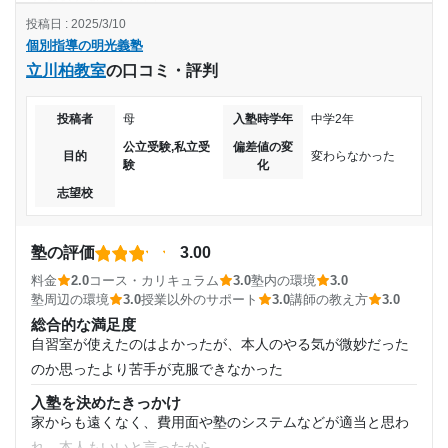
目的の達成理由
投稿日 : 2025/3/10
料金
中学3年
個別指導の明光義塾
料金については決して安くはないと感じた。塾長など対応し
第一志望の大学に受かることができたから。その他特段
立川柏教室
の口コミ・評判
てくれた時は料金に見合っている感じだが学生なら対応する
受講コース
の 理由はないと考えている。非常に良かったと思って
時はそこまで価値が見出せない時もあったため。
いる。
投稿者
母
入塾時学年
中学2年
コース・カリキュラム
通年
本人と話しをしっかりとして弱点部分を強化するようなプロ
公立受験,私立受
偏差値の変
志望校と合格状況
目的
変わらなかった
験
化
グラムを設定してくれ、繰り返しに弱点克服に努めてくれ
通塾頻度
志望校
た。
第一志望校：
合格
週5日以上
第二志望校：
合格
講師の教え方
第三志望校：
合格
人によっては教え方と伝え方に多少のバラツキはあり、本人
塾の評価
3.00
1日あたりの授業時間
が迷っていた部分が少しあったので、上記理由とした。
個別指導の明光義塾 韮川教室の口コミをもっと見る
料金
2.0
コース・カリキュラム
3.0
塾内の環境
3.0
塾内の環境
塾周辺の環境
3.0
授業以外のサポート
3.0
講師の教え方
3.0
3時間～4時間未満
設備については至って普通な感じであり特段目立ったような
総合的な満足度
物はないと感じる。もう少し改善は出来ると思う。
自習室が使えたのはよかったが、本人のやる気が微妙だった
月額料金
塾周辺の環境
のか思ったより苦手が克服できなかった
駅近で商業施設の中にあり行きやすさなどはあるが、電車の
50,001円〜100,000円
入塾を決めたきっかけ
音などは大きいのでそこは多少の不満はあると感じる。
家からも遠くなく、費用面や塾のシステムなどが適当と思わ
授業以外のサポート
れ、本人もいいと言ったから
目的の達成度