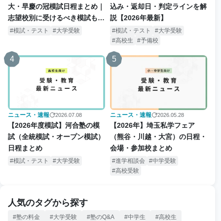
大・早慶の冠模試日程まとめ｜
込み・返却日・判定ラインを解
志望校別に受けるべき模試も解
説【2026年最新】
説
模試・テスト
大学受験
模試・テスト
大学受験
高校生
予備校
4
5
ニュース・速報
ニュース・速報
2026.07.08
2026.05.28
【2026年度模試】河合塾の模
【2026年】埼玉私学フェア
試（全統模試・オープン模試）
（熊谷・川越・大宮）の日程・
日程まとめ
会場・参加校まとめ
模試・テスト
大学受験
進学相談会
中学受験
高校受験
人気のタグから探す
塾の料金
大学受験
塾のQ&A
中学生
高校生