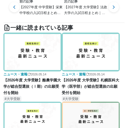
前の記事
次の記事
【2027年度 中学受験】栄東
【2027年度 大学受験】法政
中学校の入試日程まとめ｜
大学の入試日程まとめ｜一
日程・会場・加点制度を確
般・推薦・共通テスト利用
認
のスケジュール一覧
一緒に読まれている記事
ニュース・速報
ニュース・速報
2026.05.14
2026.05.14
【2026年度 大学受験】酪農学園大
【2026年度 大学受験】札幌医科大
学が総合型選抜（Ⅰ期）の出願受
学（医学部）が総合型選抜の出願
付を開始
受付を開始
大学受験
大学受験