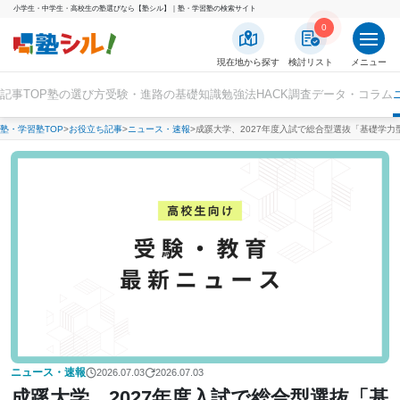
小学生・中学生・高校生の塾選びなら【塾シル】｜塾・学習塾の検索サイト
0
現在地から探す
検討リスト
メニュー
記事TOP
塾の選び方
受験・進路の基礎知識
勉強法HACK
調査データ・コラム
塾・学習塾TOP
お役立ち記事
ニュース・速報
成蹊大学、2027年度入試で総合型選抜「基礎学
ニュース・速報
2026.07.03
2026.07.03
成蹊大学、2027年度入試で総合型選抜「基