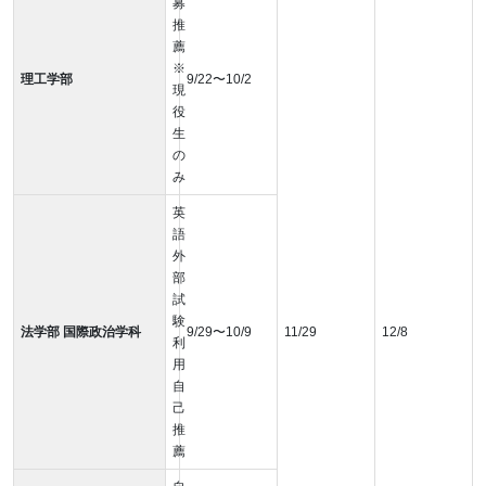
募
推
薦
※
理工学部
9/22〜10/2
現
役
生
の
み
英
語
外
部
試
験
法学部 国際政治学科
9/29〜10/9
11/29
12/8
利
用
自
己
推
薦