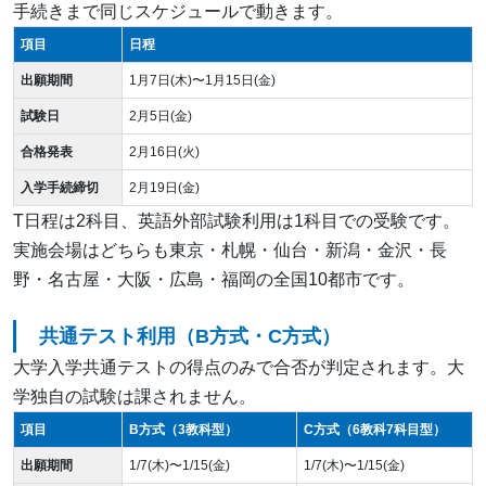
手続きまで同じスケジュールで動きます。
項目
日程
出願期間
1月7日(木)〜1月15日(金)
試験日
2月5日(金)
合格発表
2月16日(火)
入学手続締切
2月19日(金)
T日程は2科目、英語外部試験利用は1科目での受験です。
実施会場はどちらも東京・札幌・仙台・新潟・金沢・長
野・名古屋・大阪・広島・福岡の全国10都市です。
共通テスト利用（B方式・C方式）
大学入学共通テストの得点のみで合否が判定されます。大
学独自の試験は課されません。
項目
B方式（3教科型）
C方式（6教科7科目型）
出願期間
1/7(木)〜1/15(金)
1/7(木)〜1/15(金)