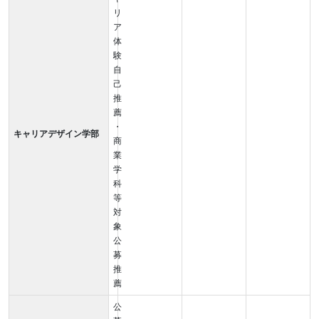
リ
ア
体
験
自
己
推
薦
・
キャリアデザイン学部
商
業
学
科
等
対
象
公
募
推
薦
公