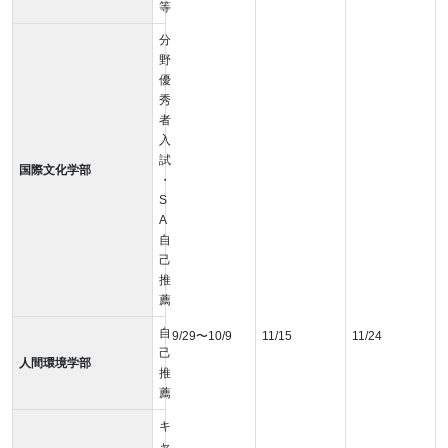
等
分
野
優
秀
者
入
試
国際文化学部
・
S
A
自
己
推
薦
自
9/29〜10/9
11/15
11/24
己
人間環境学部
推
薦
キ
ャ