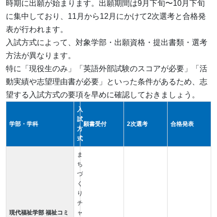
時期に出願が始まります。出願期間は9月下旬〜10月下旬
に集中しており、11月から12月にかけて2次選考と合格発
表が行われます。
入試方式によって、対象学部・出願資格・提出書類・選考
方法が異なります。
特に「現役生のみ」「英語外部試験のスコアが必要」「活
動実績や志望理由書が必要」といった条件があるため、志
望する入試方式の要項を早めに確認しておきましょう。
入
試
学部・学科
願書受付
2次選考
合格発表
方
式
ま
ち
づ
く
り
チ
現代福祉学部 福祉コミ
ャ