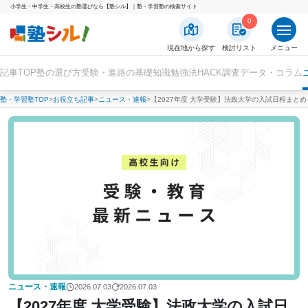
小学生・中学生・高校生の塾選びなら【塾シル】｜塾・学習塾の検索サイト
0
現在地から探す
検討リスト
メニュー
記事TOP
塾の選び方
受験・進路の基礎知識
勉強法HACK
調査データ・コラム
塾・学習塾TOP
お役立ち記事
ニュース・速報
【2027年度 大学受験】法政大学の入試日程まと
ニュース・速報
2026.07.03
2026.07.03
【2027年度 大学受験】法政大学の入試日