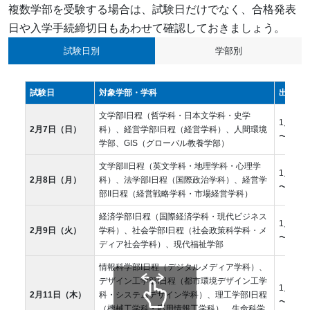
複数学部を受験する場合は、試験日だけでなく、合格発表
日や入学手続締切日もあわせて確認しておきましょう。
試験日別
学部別
試験日
対象学部・学科
出願期
文学部I日程（哲学科・日本文学科・史学
1月7日
2月7日（日）
科）、経営学部I日程（経営学科）、人間環境
〜1月2
学部、GIS（グローバル教養学部）
文学部II日程（英文学科・地理学科・心理学
1月7日
2月8日（月）
科）、法学部I日程（国際政治学科）、経営学
〜1月2
部II日程（経営戦略学科・市場経営学科）
経済学部I日程（国際経済学科・現代ビジネス
1月7日
2月9日（火）
学科）、社会学部I日程（社会政策科学科・メ
〜1月2
ディア社会学科）、現代福祉学部
情報科学部I日程（デジタルメディア学科）、
デザイン工学部I日程（都市環境デザイン工学
1月7日
2月11日（木）
科・システムデザイン学科）、理工学部I日程
〜1月2
（機械工学科・応用情報工学科）、生命科学