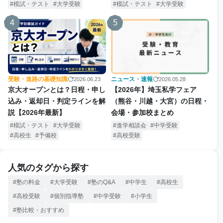
説
模試・テスト
大学受験
模試・テスト
大学受験
4
5
受験・進路の基礎知識
ニュース・速報
2026.06.23
2026.05.28
京大オープンとは？日程・申し
【2026年】埼玉私学フェア
込み・返却日・判定ラインを解
（熊谷・川越・大宮）の日程・
説【2026年最新】
会場・参加校まとめ
模試・テスト
大学受験
進学相談会
中学受験
高校生
予備校
高校受験
人気のタグから探す
塾の料金
大学受験
塾のQ&A
中学生
高校生
高校受験
個別指導塾
中学受験
小学生
塾比較・おすすめ