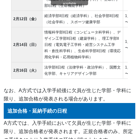
scrollable
部I日程（生命機能学科）
経済学部II日程（経済学科）、社会学部II日程
1月7日
2月12日（金）
（社会学科）、スポーツ健康学部
〜1月2
情報科学部II日程（コンピュータ科学科）、デ
ザイン工学部II日程（建築学科）、理工学部II
1月7日
2月14日（日）
日程（電気電子工学科・経営システム工学
〜2月3
科・創生科学科）、生命科学部II日程（環境応
用化学科・応用植物科学科）
法学部II日程（法律学科・政治学科）、国際文
1月7日
2月16日（火）
化学部、キャリアデザイン学部
〜2月3
なお、A方式では入学手続後に欠員が生じた学部・学科に
限り、追加合格が発表される場合があります。
追加合格・延納手続の日程
A方式では、入学手続において欠員が生じた学部・学科に
限り、追加合格者が発表されます。正規合格者のみ、所定