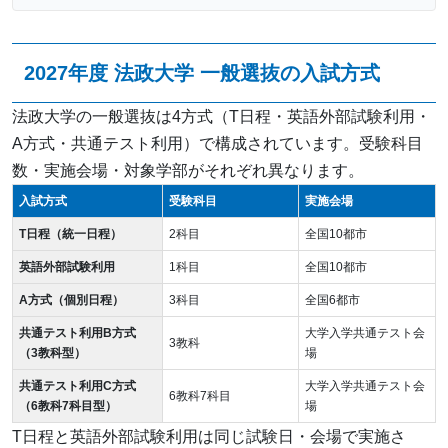
2027年度 法政大学 一般選抜の入試方式
法政大学の一般選抜は4方式（T日程・英語外部試験利用・
A方式・共通テスト利用）で構成されています。受験科目
数・実施会場・対象学部がそれぞれ異なります。
入試方式
受験科目
実施会場
T日程（統一日程）
2科目
全国10都市
英語外部試験利用
1科目
全国10都市
A方式（個別日程）
3科目
全国6都市
共通テスト利用B方式
大学入学共通テスト会
3教科
（3教科型）
場
共通テスト利用C方式
大学入学共通テスト会
6教科7科目
（6教科7科目型）
場
T日程と英語外部試験利用は同じ試験日・会場で実施さ