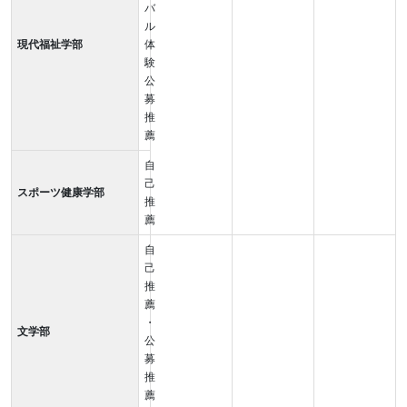
バ
ル
現代福祉学部
体
験
公
募
推
薦
自
己
スポーツ健康学部
推
薦
自
己
推
薦
・
文学部
公
募
推
薦