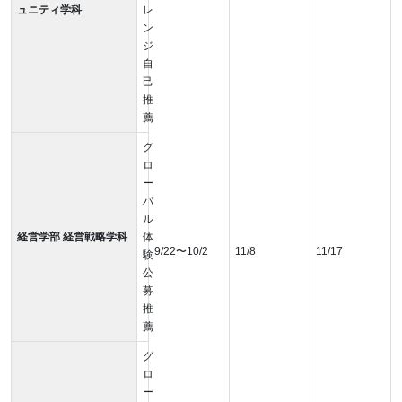
ュニティ学科
レ
ン
ジ
自
己
推
薦
グ
ロ
ー
バ
ル
経営学部 経営戦略学科
体
9/22〜10/2
11/8
11/17
験
公
募
推
薦
グ
ロ
ー