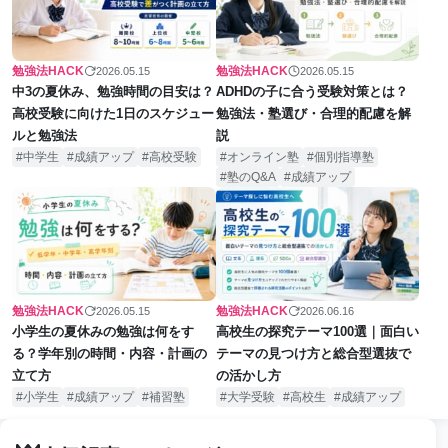
勉強法HACK
勉強法HACK
2026.05.15
2026.05.15
中3の夏休み、勉強時間の目安は？
ADHDの子に合う受験対策とは？
高校受験に向けた1日のスケジュー
勉強法・塾選び・合理的配慮を解
ルと勉強法
説
中学生
成績アップ
高校受験
オンライン塾
個別指導塾
塾のQ&A
成績アップ
勉強法HACK
勉強法HACK
2026.05.15
2026.06.16
小学生の夏休みの勉強は何をす
高校生の探究テーマ100選｜面白い
る？学年別の時間・内容・計画の
テーマの見つけ方と総合型選抜で
立て方
の活かし方
小学生
成績アップ
補習塾
大学受験
高校生
成績アップ