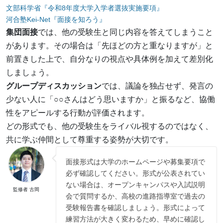
文部科学省『令和8年度大学入学者選抜実施要項』
河合塾Kei-Net『面接を知ろう』
集団面接
では、他の受験生と同じ内容を答えてしまうこと
があります。その場合は「先ほどの方と重なりますが」と
前置きした上で、自分なりの視点や具体例を加えて差別化
しましょう。
グループディスカッション
では、議論を独占せず、発言の
少ない人に「○○さんはどう思いますか」と振るなど、協働
性をアピールする行動が評価されます。
どの形式でも、他の受験生をライバル視するのではなく、
共に学ぶ仲間として尊重する姿勢が大切です。
面接形式は大学のホームページや募集要項で
必ず確認してください。形式が公表されてい
ない場合は、オープンキャンパスや入試説明
監修者 古岡
会で質問するか、高校の進路指導室で過去の
受験報告書を確認しましょう。形式によって
練習方法が大きく変わるため、早めに確認し