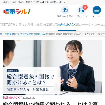
小学生・中学生・高校生の塾選びなら【塾シル】｜塾・学習塾の検索サイト
0
現在地から探す
検討リスト
メニュー
記事TOP
塾の選び方
受験・進路の基礎知識
勉強法HACK
調査データ・コラム
塾・学習塾TOP
お役立ち記事
勉強法HACK
総合型選抜の面接で聞かれることは？質問例・答え方
勉強法HACK
2026.05.22
総合型選抜の面接で聞かれることは？質