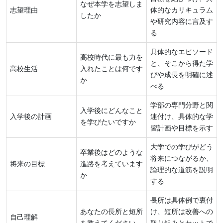
なぜ本学を志望しま
志望理由
体的なカリキュラム
したか
や研究内容に言及す
る
具体的なエピソード
高校時代に最も力を
と、そこから得た学
高校生活
入れたことは何です
びや成長を明確に述
か
べる
学部の専門分野と関
入学後にどんなこと
入学後の計画
連付け、具体的な学
を学びたいですか
習計画や目標を示す
大学での学びがどう
卒業後はどのような
将来につながるか、
将来の目標
進路を考えています
論理的な道筋を説明
か
する
長所は具体例で裏付
あなたの長所と短所
け、短所は改善への
自己理解
を教えてください
取り組みとセットで