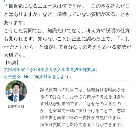
「最近気になるニュースは何ですか」「この本を読んだこ
とはありますか」など、準備していない質問が来ることも
あります。
こうした質問では、知識だけでなく、考え方や説明の仕方
も見られます。知らないことは正直に認めた上で、「もし
○○だとしたら」と仮定して自分なりの考えを述べる姿勢が
大切です。
【出典】
文部科学省『令和8年度大学入学者選抜実施要項』
河合塾Kei-Net『面接対策をしよう』
頻出質問への対策では、模範解答を暗記させ
るのではなく、お子さん自身の考えを引き出
す対話が効果的です。「なぜその大学なの
監修者 古岡
か」を家庭で一緒に掘り下げることで、志望
理由書と面接回答の一貫性が自然に生まれ、
深掘り質問にも対応できる土台ができます。