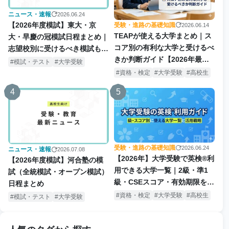
ニュース・速報
2026.06.24
【2026年度模試】東大・京
受験・進路の基礎知識
2026.06.14
TEAPが使える大学まとめ｜ス
大・早慶の冠模試日程まとめ｜
コア別の有利な大学と受けるべ
志望校別に受けるべき模試も解
きか判断ガイド【2026年最新
説
模試・テスト
大学受験
版】
資格・検定
大学受験
高校生
4
5
受験・進路の基礎知識
2026.06.24
ニュース・速報
2026.07.08
【2026年】大学受験で英検®利
【2026年度模試】河合塾の模
用できる大学一覧｜2級・準1
試（全統模試・オープン模試）
級・CSEスコア・有効期限を解
日程まとめ
説
資格・検定
大学受験
高校生
模試・テスト
大学受験