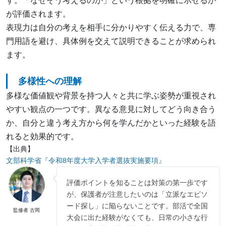
す。「なぜそう考えるのか」という根拠を明確に示せるか
が評価されます。
表現力は自分の考えを相手に分かりやすく伝える力で、専
門用語を避け、具体例を交えて説明できることが求められ
ます。
多様性への理解
多様な価値観や背景を持つ人々と共に学ぶ姿勢が重視され
やすい観点の一つです。異なる意見に対してどう向き合う
か、自分と違う考え方から何を学んだかといった経験を語
れると効果的です。
【出典】
文部科学省『令和8年度大学入学者選抜実施要項』
評価ポイントを知ることは対策の第一歩です
が、保護者が注意したいのは「立派なエピソ
ード探し」に陥らないことです。部活で全国
監修者 古岡
大会に出た経験がなくても、日常の小さな行