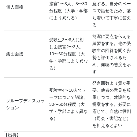
接官1〜3人、5〜30
意する。自分のペー
個人面接
分程度（大学・学部
スで話せるため、落
により異なる）
ち着いて丁寧に答え
る
簡潔に要点を伝える
受験生3〜6人に対
練習をする。他の受
し面接官2〜3人、
験生の回答を聞く姿
集団面接
10〜60分程度（大
勢も評価されるた
学・学部により異な
め、傾聴の態度を示
る）
す
発言回数より質が重
受験生4〜10人でテ
要。他者の意見を尊
ーマについて議論、
重しつつ、建設的な
グループディスカッ
30〜60分程度（大
提案をする。必要に
ション
学・学部により異な
応じて、自然に役割
る）
（司会・書記など）
を担えるとよい
【出典】