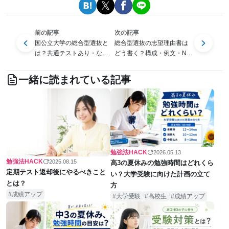
前の記事
次の記事
国公立大学の総合型選抜と
総合型選抜の志望理由書は
は？共通テストあり・なし
どう書く？構成・例文・NG
の違いと対策を解説
例をわかりやすく解説
一緒に読まれている記事
勉強法HACK
2026.05.13
勉強法HACK
2025.08.15
高3の夏休みの勉強時間はどれくら
定期テスト返却後にやるべきこと
い？大学受験に向けた計画の立て
とは？
方
成績アップ
大学受験
高校生
成績アップ