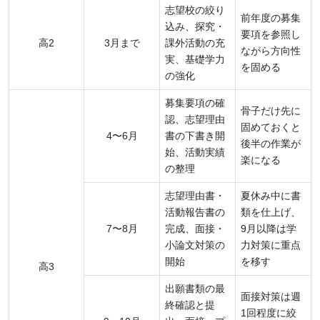
志望校の絞り
前年度の募集
込み、探究・
要項を参照し
高2
3月まで
課外活動の充
ながら方向性
実、基礎学力
を固める
の強化
募集要項の確
骨子だけ先に
認、志望理由
固めておくと
4〜6月
書の下書き開
後半の作業が
始、活動実績
楽になる
の整理
志望理由書・
夏休み中に書
活動報告書の
類を仕上げ、
7〜8月
完成、面接・
9月以降は学
小論文対策の
力対策に重点
開始
を移す
高3
出願書類の最
面接対策は週
終確認と提
1回程度に絞