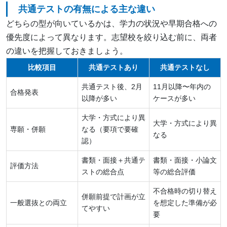
共通テストの有無による主な違い
どちらの型が向いているかは、学力の状況や早期合格への
優先度によって異なります。志望校を絞り込む前に、両者
の違いを把握しておきましょう。
比較項目
共通テストあり
共通テストなし
共通テスト後、2月
11月以降〜年内の
合格発表
以降が多い
ケースが多い
大学・方式により異
大学・方式により異
専願・併願
なる（要項で要確
なる
認）
書類・面接＋共通テ
書類・面接・小論文
評価方法
ストの総合点
等の総合評価
不合格時の切り替え
併願前提で計画が立
一般選抜との両立
を想定した準備が必
てやすい
要