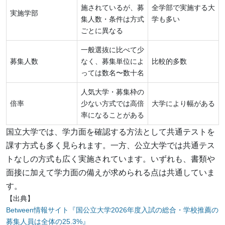
施されているが、募
全学部で実施する大
実施学部
集人数・条件は方式
学も多い
ごとに異なる
一般選抜に比べて少
募集人数
なく、募集単位によ
比較的多数
っては数名〜数十名
人気大学・募集枠の
倍率
少ない方式では高倍
大学により幅がある
率になることがある
国立大学では、学力面を確認する方法として共通テストを
課す方式も多く見られます。一方、公立大学では共通テス
トなしの方式も広く実施されています。いずれも、書類や
面接に加えて学力面の備えが求められる点は共通していま
す。
【出典】
Between情報サイト『国公立大学2026年度入試の総合・学校推薦の
募集人員は全体の25.3%』