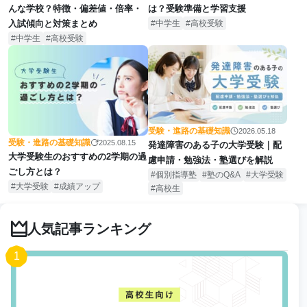
んな学校？特徴・偏差値・倍率・
は？受験準備と学習支援
入試傾向と対策まとめ
中学生
高校受験
中学生
高校受験
受験・進路の基礎知識
2026.05.18
受験・進路の基礎知識
2025.08.15
発達障害のある子の大学受験｜配
大学受験生のおすすめの2学期の過
慮申請・勉強法・塾選びを解説
ごし方とは？
個別指導塾
塾のQ&A
大学受験
大学受験
成績アップ
高校生
人気記事ランキング
1