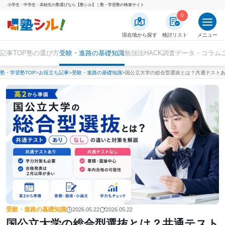
小学生・中学生・高校生の塾選びなら【塾シル】｜塾・学習塾の検索サイト
0
現在地から探す
検討リスト
メニュー
記事TOP
塾の選び方
受験・進路の基礎知識
勉強法HACK
調査データ・コラム
塾・学習塾TOP
お役立ち記事
受験・進路の基礎知識
国公立大学の総合型選抜とは？共通テスト
受験・進路の基礎知識
2026.05.22
2026.05.22
国公立大学の総合型選抜とは？共通テスト