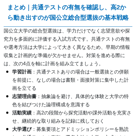
まとめ｜共通テストの有無を確認し、高2か
ら動き出すのが国公立総合型選抜の基本戦略
国公立大学の総合型選抜は、学力だけでなく志望意欲や探
究力を多面的に評価する入試方式です。共通テストの有無
や選考方法は大学によって大きく異なるため、早期の情報
収集と計画的な準備が欠かせません。対策を進める際に
は、次の4点を軸に計画を組み立てましょう。
学習計画
：共通テストありの場合は一般選抜との併願
を前提に、なしの場合は書類・面接対策に集中した計
画を立てる
志望理由書
：抽象論を避け、具体的な体験と大学の特
色を結びつけた論理構成を意識する
活動実績
：高2の段階から探究活動や課外活動を充実さ
せ、継続的な取り組みを記録に残しておく
大学選び
：募集要項とアドミッションポリシーを熟読