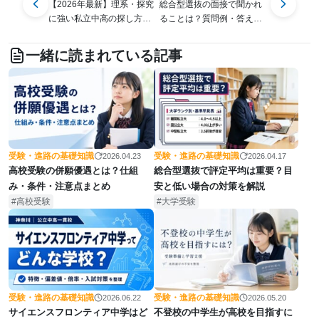
【2026年最新】理系・探究
総合型選抜の面接で聞かれ
に強い私立中高の探し方｜
ることは？質問例・答え
進学相談会で確認したいポ
方・対策を解説
イント
一緒に読まれている記事
受験・進路の基礎知識
受験・進路の基礎知識
2026.04.17
2026.04.23
総合型選抜で評定平均は重要？目
高校受験の併願優遇とは？仕組
安と低い場合の対策を解説
み・条件・注意点まとめ
大学受験
高校受験
受験・進路の基礎知識
受験・進路の基礎知識
2026.06.22
2026.05.20
サイエンスフロンティア中学はど
不登校の中学生が高校を目指すに