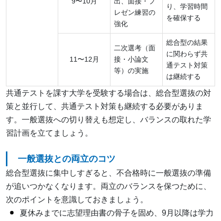
9〜10月
出、面接・プ
り、学習時間
レゼン練習の
を確保する
強化
総合型の結果
二次選考（面
に関わらず共
11〜12月
接・小論文
通テスト対策
等）の実施
は継続する
共通テストを課す大学を受験する場合は、総合型選抜の対
策と並行して、共通テスト対策も継続する必要がありま
す。一般選抜への切り替えも想定し、バランスの取れた学
習計画を立てましょう。
一般選抜との両立のコツ
総合型選抜に集中しすぎると、不合格時に一般選抜の準備
が追いつかなくなります。両立のバランスを保つために、
次のポイントを意識しておきましょう。
夏休みまでに志望理由書の骨子を固め、9月以降は学力