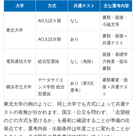
大学
方式
共通テスト
主な選考内容
書類・面接・
AO入試Ⅱ期
なし
小論文等
東北大学
書類・面接＋
AO入試Ⅲ期
あり
共通テスト
面接・基礎学
電気通信大学
総合型選抜
なし（免除）
力検査・提出
書類
データサイエ
書類審査・面
あり（第3次
横浜市立大学
ンス学部 総合
接＋共通テス
選考）
型選抜
ト
東北大学の例のように、同じ大学でも方式によって共通テ
ストの有無が分かれます。国立・公立を問わず、「志望校
のどの方式を受けるか」を最初に確認することが準備の出
発点です。選考内容・出願条件は年度ごとに変わることが