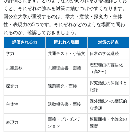
が評価されます。どのような力が問われるかを理解してお
くと、それぞれの強みを対策に結びつけやすくなります。
国公立大学が重視するのは、学力・意欲・探究力・主体
性・表現力の5つです。それぞれがどのような場面で問わ
れるのか、確認しておきましょう。
評価される力
問われる場面
対策の起点
学力
共通テスト・小論文
日常の学習継続
志望理由の言語化
志望意欲
志望理由書・面接
（高2〜）
探究活動の深掘りと
探究力
課題研究・面接
記録
課外活動への継続的
主体性
活動報告書・面接
な参加
面接・プレゼンテー
模擬面接・小論文の
表現力
ション
練習