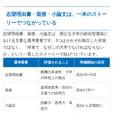
志望理由書・面接・小論文は、一本のストー
リーでつながっている
志望理由書、面接、小論文は、国公立大学の総合型選抜に
おける主要な選考要素です。3つはそれぞれ独立した対策
ではなく、「何者で、なぜこの大学でなければならない
か」という一貫したストーリーで結びついています。
選考要素
評価されること
準備開始の目安
動機の具体性・大学
志望理由書
高3の4〜6月
の特色との接点
論理的思考・自分の
面接
高3の7月〜
言葉での説明力
読解力・思考力・表
小論文
高2から定期的に
現力