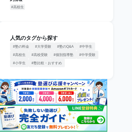
高校生
人気のタグから探す
塾の料金
大学受験
塾のQ&A
中学生
高校生
高校受験
個別指導塾
中学受験
小学生
塾比較・おすすめ