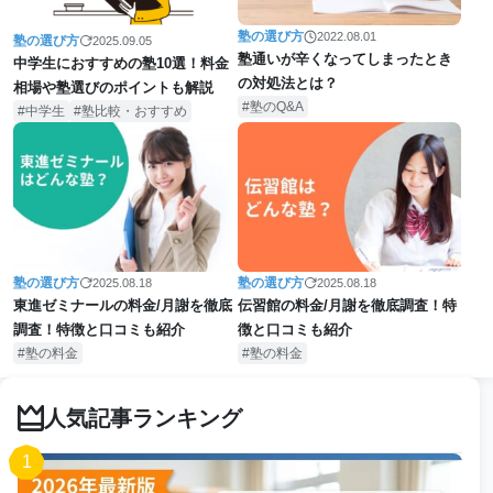
塾の選び方
2022.08.01
塾の選び方
2025.09.05
塾通いが辛くなってしまったとき
中学生におすすめの塾10選！料金
の対処法とは？
相場や塾選びのポイントも解説
塾のQ&A
中学生
塾比較・おすすめ
塾の選び方
塾の選び方
2025.08.18
2025.08.18
東進ゼミナールの料金/月謝を徹底
伝習館の料金/月謝を徹底調査！特
調査！特徴と口コミも紹介
徴と口コミも紹介
塾の料金
塾の料金
人気記事ランキング
1