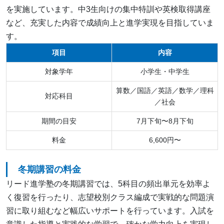
を実施しています。中3生向けの集中特訓や英検取得講座
など、充実した内容で成績向上と進学実現を目指していま
す。
項目
内容
対象学年
小学生・中学生
算数／国語／英語／数学／理科
対応科目
／社会
期間の目安
7月下旬〜8月下旬
料金
6,600円〜
冬期講習の料金
リード進学塾の冬期講習では、5科目の頻出単元を効率よ
く復習を行ったり、志望校別クラス編成で実戦的な問題演
習に取り組むなど幅広いサポートを行っています。入試を