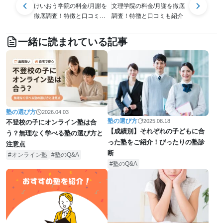
けいおう学院の料金/月謝を
文理学院の料金/月謝を徹底
徹底調査！特徴と口コミも
調査！特徴と口コミも紹介
紹介
一緒に読まれている記事
塾の選び方
2026.04.03
塾の選び方
2025.08.18
不登校の子にオンライン塾は合
【成績別】それぞれの子どもに合
う？無理なく学べる塾の選び方と
った塾をご紹介！ぴったりの塾診
注意点
断
オンライン塾
塾のQ&A
塾のQ&A