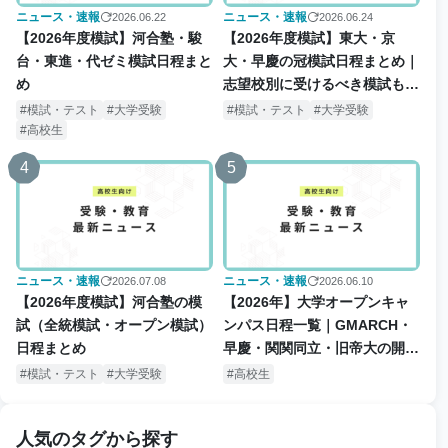
ニュース・速報
ニュース・速報
2026.06.22
2026.06.24
【2026年度模試】河合塾・駿
【2026年度模試】東大・京
台・東進・代ゼミ模試日程まと
大・早慶の冠模試日程まとめ｜
め
志望校別に受けるべき模試も解
説
模試・テスト
大学受験
模試・テスト
大学受験
高校生
4
5
ニュース・速報
ニュース・速報
2026.07.08
2026.06.10
【2026年度模試】河合塾の模
【2026年】大学オープンキャ
試（全統模試・オープン模試）
ンパス日程一覧｜GMARCH・
日程まとめ
早慶・関関同立・旧帝大の開催
日・予約情報
模試・テスト
大学受験
高校生
人気のタグから探す