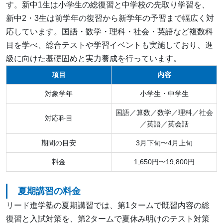
す。新中1生は小学生の総復習と中学校の先取り学習を、
新中2・3生は前学年の復習から新学年の予習まで幅広く対
応しています。国語・数学・理科・社会・英語など複数科
目を学べ、総合テストや学習イベントも実施しており、進
級に向けた基礎固めと実力養成を行っています。
項目
内容
対象学年
小学生・中学生
国語／算数／数学／理科／社会
対応科目
／英語／英会話
期間の目安
3月下旬〜4月上旬
料金
1,650円〜19,800円
夏期講習の料金
リード進学塾の夏期講習では、第1タームで既習内容の総
復習と入試対策を、第2タームで夏休み明けのテスト対策