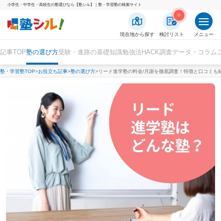
小学生・中学生・高校生の塾選びなら【塾シル】｜塾・学習塾の検索サイト
0
現在地から探す
検討リスト
メニュー
記事TOP
塾の選び方
受験・進路の基礎知識
勉強法HACK
調査データ・コラム
塾・学習塾TOP
お役立ち記事
塾の選び方
リード進学塾の料金/月謝を徹底調査！特徴と口コミも