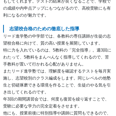
もしてくれます。テストの結果が良くなることで、学校で
の成績や内申点アップにもつながるので、高校受験にも有
利になるのが魅力です。
志望校合格のための徹底した指導
リード進学塾の中学部では、各教科の専任講師が生徒の志
望校合格に向けて、質の高い授業を展開しています。
特に力を入れているのは、5教科の「完全指導」。週3回に
わたって、5教科をまんべんなく指導してくれるので、苦
手教科が置いて行かれる心配がありません。
またリード進学塾では、理解度を確認するテストを毎月実
施し、志望校別のクラス編成をします。同じレベルの他塾
生と切磋琢磨できる環境を作ることで、生徒のやる気を引
き出してくれるのです。
年3回の期間講習会では、何度も復習を繰り返すことで、
受験に必要な学力の完全定着をさせます。
他にも、授業前後に特別指導や講師に質問もできるので、