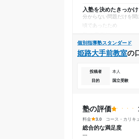
目的の達成理由
カリキュラムに入ってい
入塾を決めたきっかけ
日以降にしてもらうよう
分からない問題だけを聞
用がかかる。
頃であったため
利用詳細
塾の雰囲気
志望校と合格状況
通塾期間
---
個別指導塾スタンダード
※料金は口コミされた方が支払った
料金
姫路大手前教室
の
入塾時の学年
大手の有名な塾と比較し
通う日数などでも選びま
受講コース
投稿者
本人
コース・カリキュラム
目的
国立受験
特にこれといったコース
通塾頻度
した。
1日あたりの授業時間
講師の教え方
塾の評価
---
月額料金
塾内の環境
料金
3.0
コース・カリキ
机や暖房はあるし他の塾
総合的な満足度
目的の達成度
---
なかったと思います。