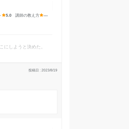
前ということもあり、車
ト
5.0
講師の教え方
---
偏差値が低い大学で、
める時にその理由を伝え
イトしかいなかった。
ここにしようと決めた。
せください。
駅前教室の口コミをもっと見る
投稿日 : 2023/8/19
。
ても仕方がないと感じた。
か通知がいくのでとても