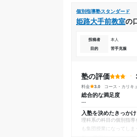
個別指導塾スタンダード
姫路大手前教室
の
投稿者
本人
目的
苦手克服
塾の評価
料金
3.0
コース・カリキ
総合的な満足度
---
入塾を決めたきっかけ
理科系の科目の個別指導
も集団授業になってしま