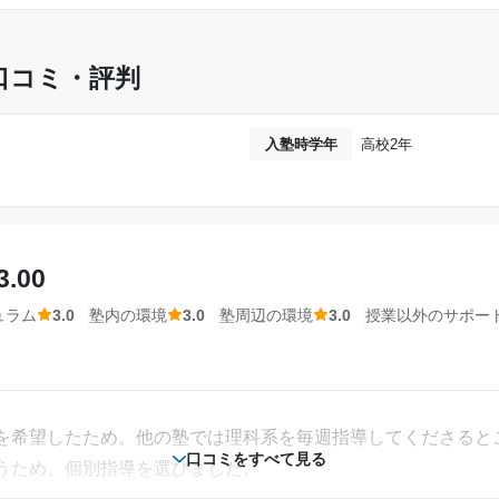
口コミ・評判
入塾時学年
高校2年
3.00
ュラム
3.0
塾内の環境
3.0
塾周辺の環境
3.0
授業以外のサポー
を希望したため。他の塾では理科系を毎週指導してくださると
口コミをすべて見る
うため、個別指導を選びました。