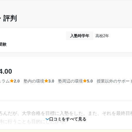
・評判
たと思う。少ない科目から通塾できるので、トータルの料金も
入塾時学年
高校2年
受験
すぐに分からない問題を解決することができた。特に個別指導
く、ゆっくり聞けました。
4.00
ュラム
2.0
塾内の環境
3.0
塾周辺の環境
5.0
授業以外のサポー
あるオフィス内で良かった。また、個別面談のブースがあるた
。
スが良いです。周辺にはコンビニもあるため、お昼ご飯を買う
ろんだが、大学合格を目標に入塾をした。また、それを最終目
口コミをすべて見る
自転車で行くことができます。
時に行うことも目的にしたから。
相談・面談、家庭学習のサポート、授業以外のコミュニケーション等)