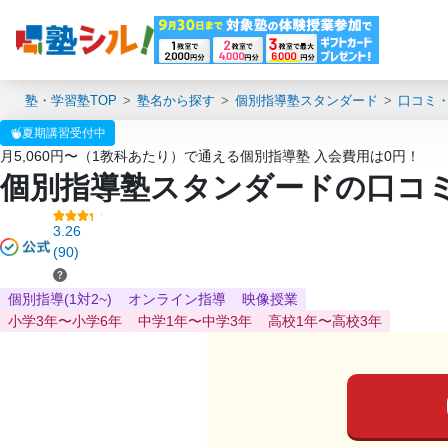
塾・学習塾TOP
塾名から探す
個別指導塾スタンダード
口コミ
夏期講習受付中
月5,060円〜（1教科あたり）で通える個別指導塾 入会費用は0円！
個別指導塾スタンダードの口コ
3.26
(90)
個別指導(1対2~)
オンライン指導
映像授業
小学3年〜小学6年
中学1年〜中学3年
高校1年〜高校3年