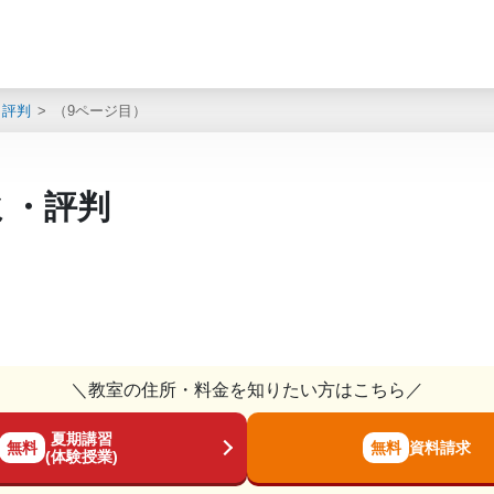
・評判
（9ページ目）
ミ・評判
＼教室の住所・料金を知りたい方はこちら／
夏期講習
無料
無料
資料請求
(体験授業)