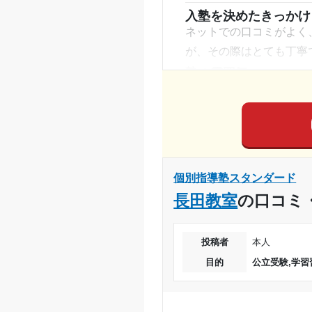
塾周辺の環境
入塾を決めたきっかけ
目的の達成理由
家から距離が遠く、車で
ネットでの口コミがよく
た。
が、その際はとても丁寧
志望校と合格状況
授業以外のサポート
塾の雰囲気
(
特にこれといった授業以
---
※料金は口コミされた方が支払った
なりませんでした。
料金
授業料は他の塾より比較
利用詳細
その際の辞めるためのお
通塾期間
コース・カリキュラム
個別指導塾スタンダード
タメになったと思うとこ
入塾時の学年
長田教室
の口コミ
れば良いかわからずに授
受講コース
講師の教え方
---
投稿者
本人
通塾頻度
塾内の環境
目的
公立受験,学習
塾の中はとても広くて綺
1日あたりの授業時間
も安心していたように思