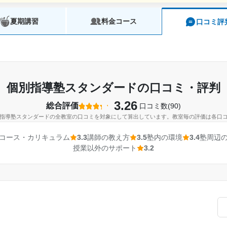
夏期講習
料金コース
口コミ評
個別指導塾スタンダードの口コミ・評判
3.26
総合評価
口コミ数(90)
指導塾スタンダードの全教室の口コミを対象にして算出しています。教室毎の評価は各口
コース・カリキュラム
3.3
講師の教え方
3.5
塾内の環境
3.4
塾周辺
授業以外のサポート
3.2