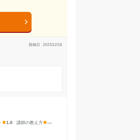
らず、テスト期間などの
きる。また、学校とは違
投稿日 : 2023/12/16
校生にもなると自分でや
参考書がある訳ではない
せて帰ることもできる。
ト
1.0
講師の教え方
---