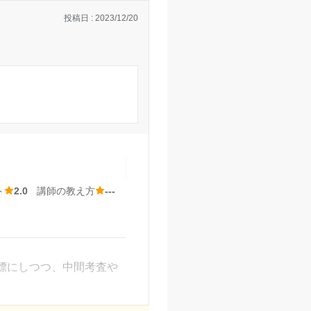
投稿日 : 2023/12/20
比較的安くなり、良かっ
なので、質問対応の先生
ト
2.0
講師の教え方
---
め、成績の相談も周りを
こともできます。駐輪場
標にしつつ、中間考査や