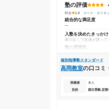
塾周辺の環境
月額料金
塾の評価
駅前にあり、通いやすい
料金
1.0
コース・カリキ
や救急、パトカーの音な
目的の達成度
総合的な満足度
授業以外のサポート
(
---
目的の達成理由
オススメの教材を教えて
入塾を決めたきっかけ
やっと見にくい表が送ら
家の近くで友達が誘って
利用詳細
志望校と合格状況
塾の雰囲気
通塾期間
---
※料金は口コミされた方が支払った
料金
個別指導塾スタンダード
入塾時の学年
高すぎると思う。塾だか
高岡教室
の口コミ
コース・カリキュラム
受講コース
夏期講習など必要か正直
投稿者
本人
講師の教え方
通塾頻度
目的
国立受験,定期
---
1日あたりの授業時間
塾内の環境
あまり覚えていないが。