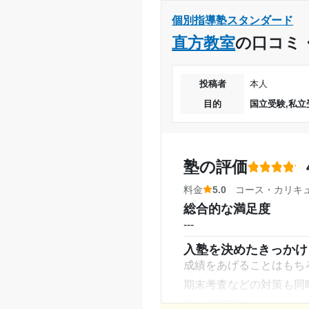
塾の雰囲気
---
個別指導塾スタンダード
料金
直方教室
の口コミ
個別指導としては良かっ
たと思う。
投稿者
本人
コース・カリキュラム
目的
国立受験,私立
毎週見てもらえるので、
がつかまらない心配もな
講師の教え方
塾の評価
---
塾内の環境
料金
5.0
コース・カリキ
冷暖房やエレベーターが
総合的な満足度
---
気にすることなく行えた
塾周辺の環境
入塾を決めたきっかけ
姫路駅から近く、アクセ
成績をあげることはもち
もあるので、学校帰りに
期末考査などの対策も同
授業以外のサポート
塾の雰囲気
(