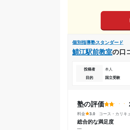
自習室が常に使えるとこ
---
学校が早く終わる時にも
料金
授業がない時は教室に来
利用詳細
い、友達がたくさんいる
通塾期間
コース・カリキュラム
個別指導塾スタンダード
通常授業と同じ内容が行
入塾時の学年
鯖江駅前教室
の口
るべきことが分かってい
受講コース
講師の教え方
---
投稿者
本人
通塾頻度
塾内の環境
目的
国立受験
必要最小限しかないので
1日あたりの授業時間
ので、ある程度の参考書
塾周辺の環境
月額料金
塾の評価
駅が近く、少し遠くても
料金
3.0
コース・カリキ
コンビニが近く、空き時
目的の達成度
総合的な満足度
授業以外のサポート
(
---