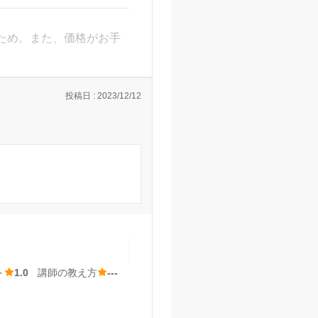
ので、学校の授業で総
で写真を撮って解説を後
のため、私立大学の入
をするが、それに多額の費
ことが可能となり、目
ため。また、価格がお手
投稿日 : 2023/12/12
せください。
手前教室の口コミをもっと見る
コースもいくつかあるので
当時は気になりませんで
ト
1.0
講師の教え方
---
らは設備はそんなに必要