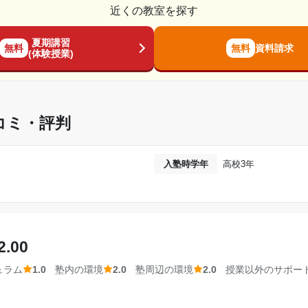
ろが良かったと思います。他の塾では夕方からしか開校してお
近くの教室を探す
利用できて良かったです。
夏期講習
無料
無料
資料請求
て自学もできるため、実質無料で学校以外の環境下で勉強がで
(体験授業)
わけではないので、集中して勉強することができる。
2018年8月〜2020年8月(2年1ヶ月)
われるため、あまり期待していた授業ではなかった。だが、高
高校2年
コミ・評判
るので、自分の受験対策の時間に使うことができた。
通年
入塾時学年
高校3年
---
、無駄がない。参考書もある程度はある。だが、全ての教科の
---
などは自分で準備する必要がある。
10,000円〜30,000円
2.00
通塾ができる。また、学校帰りに塾に行き、電車の時間に合わ
ュラム
1.0
塾内の環境
2.0
塾周辺の環境
2.0
授業以外のサポー
間などに小腹が空いたら食べ物を買いに行ける。
達成
相談・面談、家庭学習のサポート、授業以外のコミュニケーション等)