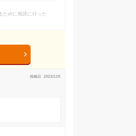
には合格することは出来
もらう必要がありまし
るために相談に行った
きた。
なかったため当時は気に
せください。
直方教室の口コミをもっと見る
。1ヶ月ほどで辞めたが、
投稿日 : 2023/12/5
等の連絡もなく、どうす
くようになっており、親