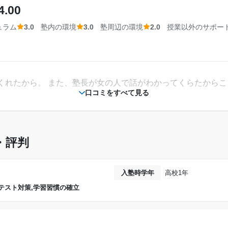
30,000円〜50,000円
4.00
立地ではあった。しかし、大通りの前でショッピングモールの
ュラム
3.0
塾内の環境
3.0
塾周辺の環境
2.0
授業以外のサポー
どが結構響いていた。
達成
相談・面談、家庭学習のサポート、授業以外のコミュニケーション等)
教えてくださる大学生の方が自分の志望校よりも
いただけるという話だったが、一向に教えてもらえず、塾を辞
たまにならない部分があった。
れて来た。 塾に行っても塾長らしき人はほぼおらず、毎回バ
くれたから。 また、塾長が女の人で話がわかってくらたから
口コミをすべて見る
---
2022年3月〜2022年4月(2ヶ月)
金額の目安です。実際の料金とは異なる可能性がございますので、詳しくは塾にお問い合わ
個別指導塾スタンダード 鯖江
高校2年
ら仕方がないのかなと思うがもうすこしやすくていいとおもう
・評判
通年
わからなかった。 また、自分のやる気がなかったら塾に通っ
入塾時学年
高校1年
---
テスト対策,学習習慣の確立
---
入退場がわかるようにカードが与えられていて親に通っている