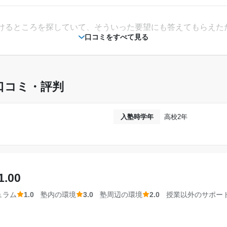
苦手科目にしていた化学や生物が点数アップした
るが使い方が難しい。対面というより、分からない部分を自分
合的に点数をとることができるようになった。そ
な感じだった。 高校生は参考書などを使って大学受験の対策
試で理科系の科目を選択することも視野に入れる
けるところを探していて、そういった要望にも答えてもらえた
口コミをすべて見る
標達成に繋がった。
---
2020年9月〜2021年12月(1年4ヶ月)
金額の目安です。実際の料金とは異なる可能性がございますので、詳しくは塾にお問い合わ
口コミ・評判
高校2年
個別指導塾スタンダード 姫路大
ますと、塾の中では比較的安価な方であるように思います。 
した。
通年
入塾時学年
高校2年
を覚えていないのですが、他の塾のコースを知らなかったため
---
---
1.00
10,000円〜30,000円
ュラム
1.0
塾内の環境
3.0
塾周辺の環境
2.0
授業以外のサポー
を知らないので気になりませんでした。私の塾の利用の仕方か
未達成