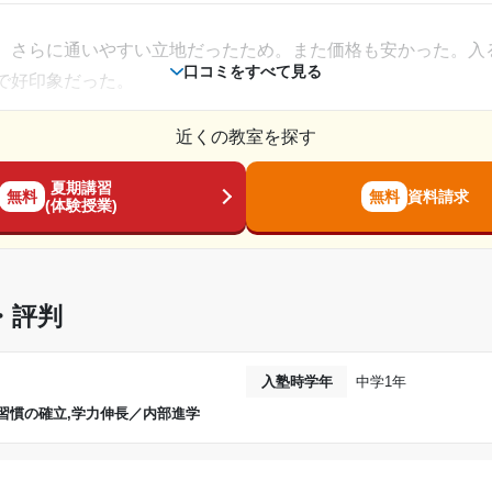
大学に入学できたが、第1志望、第2志望の大学
ないと行けなかったところが大変でした。毎回送り迎えをして
、さらに通いやすい立地だったため。また価格も安かった。入
なかったから。だが、第3志望の大学には合格で
口コミをすべて見る
で好印象だった。
---
相談・面談、家庭学習のサポート、授業以外のコミュニケーション等)
外のサポートはありませんでしたが、他の塾のサポートを知ら
近くの教室を探す
金額の目安です。実際の料金とは異なる可能性がございますので、詳しくは塾にお問い合わ
個別指導塾スタンダード 
夏期講習
無料
無料
資料請求
的安く通いやすいが、それにみあった授業だとは思わなかった
(体験授業)
金がすごく高くて困った。
2019年10月〜2020年1月(4ヶ月)
ろがない。個人個人に合わせた授業をしていただきたい。教材
高校3年
・評判
業に行った記憶がある。
通年
入塾時学年
中学1年
---
習慣の確立,学力伸長／内部進学
麗だった。塾に入る時と出る時に専用のアプリで親に通知がい
---
う。 自習スペースもあり、そこは使いやすかった。