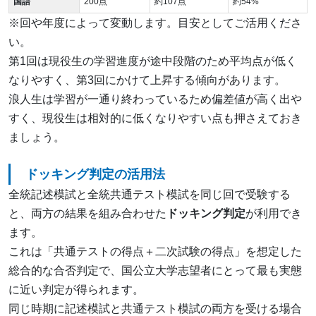
国語
200点
約107点
約54%
※回や年度によって変動します。目安としてご活用くださ
い。
第1回は現役生の学習進度が途中段階のため平均点が低く
なりやすく、第3回にかけて上昇する傾向があります。
浪人生は学習が一通り終わっているため偏差値が高く出や
すく、現役生は相対的に低くなりやすい点も押さえておき
ましょう。
ドッキング判定の活用法
全統記述模試と全統共通テスト模試を同じ回で受験する
と、両方の結果を組み合わせた
ドッキング判定
が利用でき
ます。
これは「共通テストの得点＋二次試験の得点」を想定した
総合的な合否判定で、国公立大学志望者にとって最も実態
に近い判定が得られます。
同じ時期に記述模試と共通テスト模試の両方を受ける場合