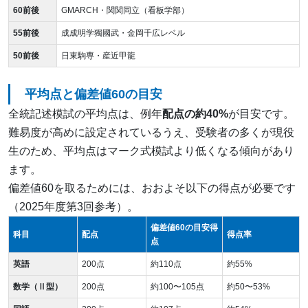
60前後
GMARCH・関関同立（看板学部）
55前後
成成明学獨國武・金岡千広レベル
50前後
日東駒専・産近甲龍
平均点と偏差値60の目安
全統記述模試の平均点は、例年
配点の約40%
が目安です。
難易度が高めに設定されているうえ、受験者の多くが現役
生のため、平均点はマーク式模試より低くなる傾向があり
ます。
偏差値60を取るためには、おおよそ以下の得点が必要です
（2025年度第3回参考）。
偏差値60の目安得
科目
配点
得点率
点
英語
200点
約110点
約55%
数学（Ⅱ型）
200点
約100〜105点
約50〜53%