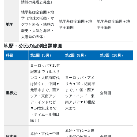
情報の発現と発生）
地学基礎全範囲＋地
学（地球の活動・マ
地学基礎全範囲＋地
地学基礎全範囲＋地
地学
グマと岩石・地球の
学全範囲
学全範囲
歴史・大気と海洋・
太陽系の天体）
地歴・公民の回別出題範囲
科目
第1回（5月）
第2回（8月）
第3回（10月）
ヨーロッパ▼15世
紀末まで（ルネサ
ンス・大航海時代
ヨーロッパ・アメ
は除く）、中国▼
リカ▼19世紀前半
元朝末まで、西ア
まで、中国・西ア
世界史
全範囲
ジア・東南アジ
ジア・インド・東
ア・インドなど
南アジア▼18世紀
▼14世紀末まで
末まで
（ティムール朝は
除く）
原始・古代〜近世
原始・古代〜中世
日本史
（天保の改革ま
全範囲