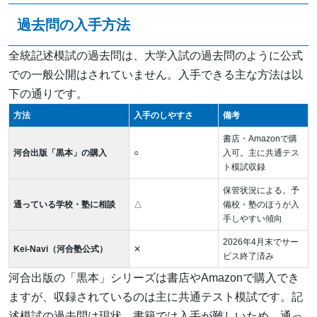
過去問の入手方法
全統記述模試の過去問は、大学入試の過去問のように公式
での一般公開はされていません。入手できる主な方法は以
下の通りです。
方法
入手のしやすさ
備考
書店・Amazonで購
河合出版「黒本」の購入
○
入可。主に共通テス
ト模試収録
保管状況による。予
通っている学校・塾に相談
△
備校・塾のほうが入
手しやすい傾向
2026年4月末でサー
Kei-Navi（河合塾公式）
✕
ビス終了済み
河合出版の「黒本」シリーズは書店やAmazonで購入でき
ますが、収録されているのは主に共通テスト模試です。記
述模試の過去問は現状、書籍では入手が難しいため、通っ