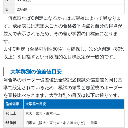
D
35%程度
E
20%以下
「何点取ればC判定になるか」は志望校によって異なりま
す。成績表には志望大ごとの合格者平均点と自分の得点が
並んで表示されるため、その差が学習の目標値になりま
す。
まずC判定（合格可能性50%）を確保し、次のA判定（80%
以上）を目指すという段階的な目標設定が一般的です。
大学群別の偏差値目安
河合塾のボーダー偏差値は全統記述模試の偏差値と同じ基
準で設定されているため、模試の結果と志望校のボーダー
を直接比べられます。大学群別の目安は以下の通りです。
偏差値帯
大学群の目安
70以上
東大・京大・東京一工
65前後
旧帝大（阪大・東北大・名古屋大など）・早慶