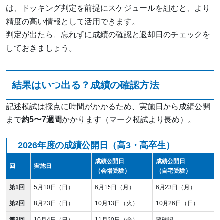
は、ドッキング判定を前提にスケジュールを組むと、より
精度の高い情報として活用できます。
判定が出たら、忘れずに成績の確認と返却日のチェックを
しておきましょう。
結果はいつ出る？成績の確認方法
記述模試は採点に時間がかかるため、実施日から成績公開
まで
約5〜7週間
かかります（マーク模試より長め）。
2026年度の成績公開日（高3・高卒生）
成績公開日
成績公開日
回
実施日
（会場受験）
（自宅受験）
第1回
5月10日（日）
6月15日（月）
6月23日（月）
第2回
8月23日（日）
10月13日（火）
10月26日（日）
第3回
10月4日（日）
11月20日（金）
要確認