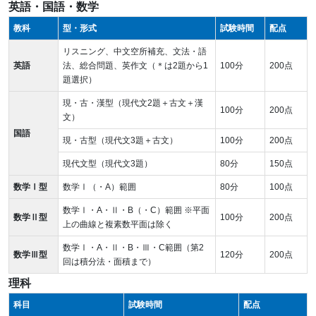
英語・国語・数学
教科
型・形式
試験時間
配点
リスニング、中文空所補充、文法・語
英語
法、総合問題、英作文（＊は2題から1
100分
200点
題選択）
現・古・漢型（現代文2題＋古文＋漢
100分
200点
文）
国語
現・古型（現代文3題＋古文）
100分
200点
現代文型（現代文3題）
80分
150点
数学Ⅰ型
数学Ⅰ（・A）範囲
80分
100点
数学Ⅰ・A・Ⅱ・B（・C）範囲 ※平面
数学Ⅱ型
100分
200点
上の曲線と複素数平面は除く
数学Ⅰ・A・Ⅱ・B・Ⅲ・C範囲（第2
数学Ⅲ型
120分
200点
回は積分法・面積まで）
理科
科目
試験時間
配点