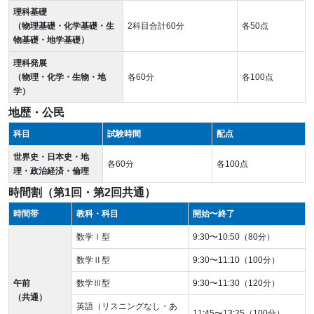
理科基礎
（物理基礎・化学基礎・生
2科目合計60分
各50点
物基礎・地学基礎）
理科発展
（物理・化学・生物・地
各60分
各100点
学）
地歴・公民
科目
試験時間
配点
世界史・日本史・地
各60分
各100点
理・政治経済・倫理
時間割（第1回・第2回共通）
時間帯
教科・科目
開始〜終了
数学Ⅰ型
9:30〜10:50（80分）
数学Ⅱ型
9:30〜11:10（100分）
午前
数学Ⅲ型
9:30〜11:30（120分）
（共通）
英語（リスニングなし・あ
11:45〜13:25（100分）