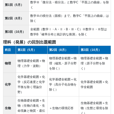
数学Ⅲ「微分法・積分法」と数学C「平面上の曲線」を除
第1回（5月）
く
数学Ⅲの積分法（面積）まで。数学C「平面上の曲線」は
第2回（8月）
除く
全範囲（数学Ⅰ・A・Ⅱ・B・Ⅲ・C）※数学Ⅱ・Ⅲ型は
第3回（10月）
数学B「確率分布と統計的な推測」を除く
理科（発展）の回別出題範囲
科目
第1回（5月）
第2回（8月）
第3回（10月）
物理基礎全範囲＋物
物理基礎全範囲＋物
物理基礎全範囲＋物
物理
理（磁気・原子分野
理（原子分野を除
理（力学・波動）
を除く）
く）
化学基礎全範囲＋化
化学基礎全範囲＋化
学（反応速度と化学
化学基礎全範囲＋化
化学
学（高分子化合物を
平衡を除く理論分
学全範囲
除く）
野）
生物基礎全範囲＋生
生物基礎全範囲＋生
物（生物の進化・生
生物
＋生物の環境応答
物（生態と環境を除
命現象と物質・遺伝
く）