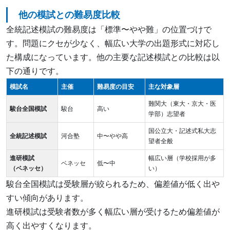
他の模試との難易度比較
全統記述模試の難易度は「標準〜やや難」の位置づけで
す。問題にクセが少なく、幅広い大学の出題形式に対応し
た構成になっています。他の主要な記述模試との比較は以
下の通りです。
模試名
主催
難易度の目安
主な対象層
難関大（東大・京大・医
駿台全国模試
駿台
高い
学部）志望者
国公立大・記述式私大志
全統記述模試
河合塾
中〜やや高
望者全般
進研模試
幅広い層（学校採用が多
ベネッセ
低〜中
（ベネッセ）
い）
駿台全国模試は受験層が絞られるため、偏差値が低く出や
すい傾向があります。
進研模試は受験者数が多く幅広い層が受けるため偏差値が
高く出やすくなります。