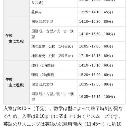
り共通）
昼休み
13:25〜14:10（45分）
国語 現代文型
14:10〜15:30（80分）
国語 現・古型／現・古・漢
14:10〜15:50（100分）
午後
型
（主に文系）
地理歴史・公民（1科目め）
16:05〜17:05（60分）
地理歴史・公民（2科目め）
17:15〜18:15（60分）
理科（1時間目）
14:10〜15:10（60分）
理科（2時間目）
15:20〜16:20（60分）
午後
国語 現代文型
16:35〜17:55（80分）
（主に理系）
国語 現・古型／現・古・漢
16:35〜18:15（100分）
型
入室は9:10〜（予定）。数学は型によって終了時刻が異な
るため、入室は9:10までに済ませておくとスムーズです。
英語のリスニングは英語の試験時間内（11:45〜）に約10