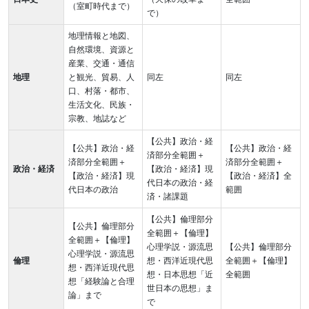
（室町時代まで）
で）
地理情報と地図、
自然環境、資源と
産業、交通・通信
地理
と観光、貿易、人
同左
同左
口、村落・都市、
生活文化、民族・
宗教、地誌など
【公共】政治・経
【公共】政治・経
【公共】政治・経
済部分全範囲＋
済部分全範囲＋
済部分全範囲＋
政治・経済
【政治・経済】現
【政治・経済】現
【政治・経済】全
代日本の政治・経
代日本の政治
範囲
済・諸課題
【公共】倫理部分
【公共】倫理部分
全範囲＋【倫理】
全範囲＋【倫理】
心理学説・源流思
【公共】倫理部分
心理学説・源流思
倫理
想・西洋近現代思
全範囲＋【倫理】
想・西洋近現代思
想・日本思想「近
全範囲
想「経験論と合理
世日本の思想」ま
論」まで
で