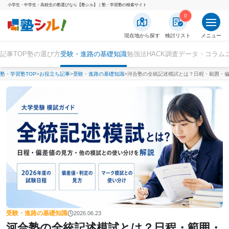
小学生・中学生・高校生の塾選びなら【塾シル】｜塾・学習塾の検索サイト
0
現在地から探す
検討リスト
メニュー
記事TOP
塾の選び方
受験・進路の基礎知識
勉強法HACK
調査データ・コラム
塾・学習塾TOP
お役立ち記事
受験・進路の基礎知識
河合塾の全統記述模試とは？日程・範囲・偏
受験・進路の基礎知識
2026.06.23
河合塾の全統記述模試とは？日程・範囲・