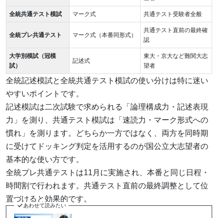
全統共通テスト模試
マーク式
共通テスト受験者全般
共通テスト直前の最終確
全統プレ共通テスト
マーク式（本番同形式）
認
大学別模試（冠模
東大・京大など難関大志
記述式
試）
望者
全統記述模試と全統共通テスト模試の使い分けは特に迷い
やすいポイントです。
記述模試は二次試験で求められる「論理構成力・記述表現
力」を測り、共通テスト模試は「速読力・マーク形式への
慣れ」を測ります。どちらか一方ではなく、両方を同時期
に受けてドッキング判定を活用するのが国公立大志望者の
基本的な使い方です。
全統プレ共通テストは11月に実施され、本番と同じ日程・
時間割で行われます。共通テスト直前の最終調整として位
置づけると効果的です。
あわせて読みたい