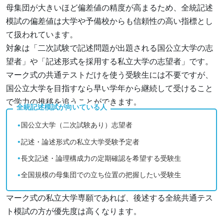
母集団が大きいほど偏差値の精度が高まるため、全統記述
模試の偏差値は大学や予備校からも信頼性の高い指標とし
て扱われています。
対象は「二次試験で記述問題が出題される国公立大学の志
望者」や「記述形式を採用する私立大学の志望者」です。
マーク式の共通テストだけを使う受験生には不要ですが、
国公立大学を目指すなら早い学年から継続して受けること
で学力の推移を追うことができます。
全統記述模試が向いている人
国公立大学（二次試験あり）志望者
記述・論述形式の私立大学受験予定者
長文記述・論理構成力の定期確認を希望する受験生
全国規模の母集団での立ち位置の把握したい受験生
マーク式の私立大学専願であれば、後述する全統共通テス
ト模試の方が優先度は高くなります。