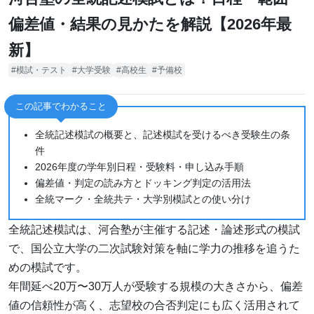
偏差値・結果の見かたを解説【2026年最
新】
模試・テスト
大学受験
高校生
予備校
この記事でわかること
全統記述模試の概要と、記述模試を受けるべき受験生の条
件
2026年度の学年別日程・受験料・申し込み手順
偏差値・判定の読み方とドッキング判定の活用法
全統マーク・全統共テ・大学別模試との使い分け
全統記述模試は、河合塾が主催する記述・論述形式の模試
で、国公立大学の二次試験対策を軸に学力の推移を追うた
めの模試です。
年間延べ20万〜30万人が受験する規模の大きさから、偏差
値の信頼性が高く、志望校の合否判定にも広く活用されて