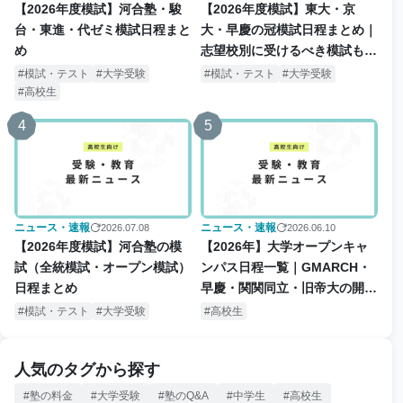
【2026年度模試】河合塾・駿
【2026年度模試】東大・京
台・東進・代ゼミ模試日程まと
大・早慶の冠模試日程まとめ｜
め
志望校別に受けるべき模試も解
説
模試・テスト
大学受験
模試・テスト
大学受験
高校生
4
5
ニュース・速報
ニュース・速報
2026.07.08
2026.06.10
【2026年度模試】河合塾の模
【2026年】大学オープンキャ
試（全統模試・オープン模試）
ンパス日程一覧｜GMARCH・
日程まとめ
早慶・関関同立・旧帝大の開催
日・予約情報
模試・テスト
大学受験
高校生
人気のタグから探す
塾の料金
大学受験
塾のQ&A
中学生
高校生