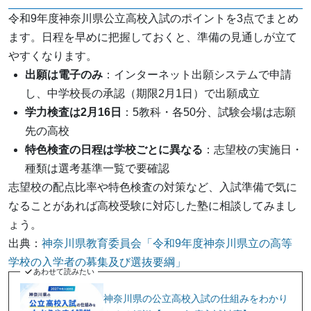
令和9年度神奈川県公立高校入試のポイントを3点でまとめ
ます。日程を早めに把握しておくと、準備の見通しが立て
やすくなります。
出願は電子のみ
：インターネット出願システムで申請
し、中学校長の承認（期限2月1日）で出願成立
学力検査は2月16日
：5教科・各50分、試験会場は志願
先の高校
特色検査の日程は学校ごとに異なる
：志望校の実施日・
種類は選考基準一覧で要確認
志望校の配点比率や特色検査の対策など、入試準備で気に
なることがあれば高校受験に対応した塾に相談してみまし
ょう。
出典：
神奈川県教育委員会「令和9年度神奈川県立の高等
学校の入学者の募集及び選抜要綱」
あわせて読みたい
神奈川県の公立高校入試の仕組みをわかり