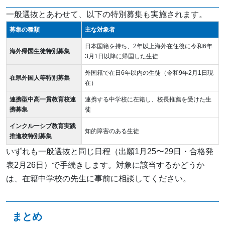
一般選抜とあわせて、以下の特別募集も実施されます。
募集の種類
主な対象者
日本国籍を持ち、2年以上海外在住後に令和6年
海外帰国生徒特別募集
3月1日以降に帰国した生徒
外国籍で在日6年以内の生徒（令和9年2月1日現
在県外国人等特別募集
在）
連携型中高一貫教育校連
連携する中学校に在籍し、校長推薦を受けた生
携募集
徒
インクルーシブ教育実践
知的障害のある生徒
推進校特別募集
いずれも一般選抜と同じ日程（出願1月25〜29日・合格発
表2月26日）で手続きします。対象に該当するかどうか
は、在籍中学校の先生に事前に相談してください。
まとめ