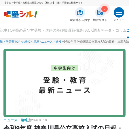
小学生・中学生・高校生の塾選びなら【塾シル】｜塾・学習塾の検索サイト
0
現在地から探す
検討リスト
メニュー
記事TOP
塾の選び方
受験・進路の基礎知識
勉強法HACK
調査データ・コラム
塾・学習塾TOP
お役立ち記事
ニュース・速報
令和9年度 神奈川県公立高校入試の日程・出願方法
ニュース・速報
2026.06.10
令和9年度 神奈川県公立高校入試の日程・