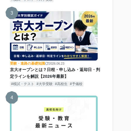
3
受験・進路の基礎知識
2026.06.23
京大オープンとは？日程・申し込み・返却日・判
定ラインを解説【2026年最新】
模試・テスト
大学受験
高校生
予備校
4