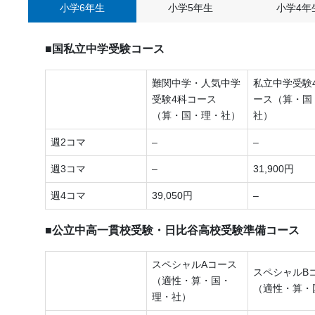
小学6年生
小学5年生
小学4年
■国私立中学受験コース
難関中学・人気中学
私立中学受験
受験4科コース
ース（算・国
（算・国・理・社）
社）
週2コマ
–
–
週3コマ
–
31,900円
週4コマ
39,050円
–
■公立中高一貫校受験・日比谷高校受験準備コース
スペシャルAコース
スペシャルB
（適性・算・国・
（適性・算・
理・社）