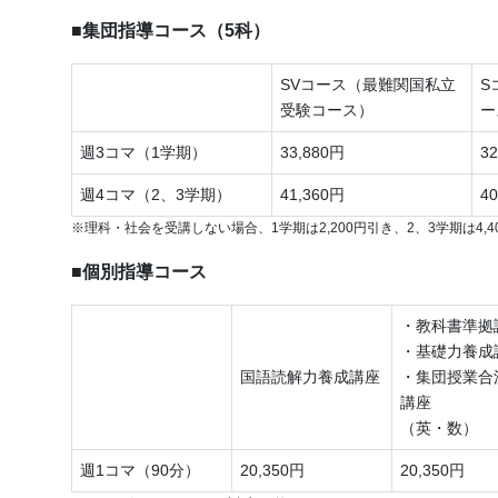
■集団指導コース（5科）
SVコース（最難関国私立
S
受験コース）
ー
週3コマ（1学期）
33,880円
3
週4コマ（2、3学期）
41,360円
4
※理科・社会を受講しない場合、1学期は2,200円引き、2、3学期は4,4
■個別指導コース
・教科書準拠
・基礎力養成
国語読解力養成講座
・集団授業合
講座
（英・数）
週1コマ（90分）
20,350円
20,350円