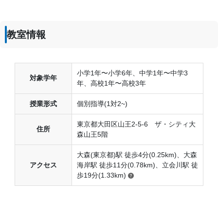
別の塾相応の料金といった所ではないだろうか。
コース・カリキュラム
夏になるとベースとなる授業とは別に夏期講習をとり、夏休
教室情報
みの宿題などを終わらせたり、休み明けテストなどの対策を
して頂けた。
講師の教え方
小学1年〜小学6年、中学1年〜中学3
対象学年
---
年、高校1年〜高校3年
塾内の環境
特に不満はなかったが、トイレがひとつしか無かったため休
授業形式
個別指導(1対2~)
み時間は混雑していることもあった。
東京都大田区山王2-5-6 ザ・シティ大
塾周辺の環境
住所
森山王5階
駅から近いことや、コンビニなどもあるので便利。だが駐輪
スペースがなかったため少し不便であった。
大森(東京都)駅 徒歩4分(0.25km)、大森
授業以外のサポート
アクセス
海岸駅 徒歩11分(0.78km)、立会川駅 徒
(相談・面談、家庭学習のサポート、授業以外のコミュニケーション等)
歩19分(1.33km)
宿題を多量に出してくださったこと。自宅での学習サイクル
向上に繋がったし、褒めてもらうためにがんばることがてき
た。
利用詳細