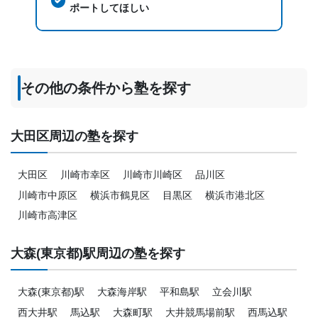
ポートしてほしい
月額料金
10,000円〜30,000円
その他の条件から塾を探す
目的の達成度
達成
大田区周辺の塾を探す
目的の達成理由
大田区
川崎市幸区
川崎市川崎区
品川区
数学の定期テストでの点数が低く、通いはじめて宿題等
川崎市中原区
横浜市鶴見区
目黒区
横浜市港北区
をこなすうちに7割ほど取れるようになったから。
川崎市高津区
志望校と合格状況
大森(東京都)駅周辺の塾を探す
---
大森(東京都)駅
大森海岸駅
平和島駅
立会川駅
※料金は口コミされた方が支払った金額の目安です。実際の料金とは異なる可
能性がございますので、詳しくは塾にお問い合わせください。
西大井駅
馬込駅
大森町駅
大井競馬場前駅
西馬込駅