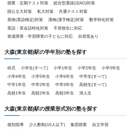
授業・定期テスト対策
総合型選抜(旧AO)対策
国公立大対策
私大対策
共通テスト対策
英検(英語検定)対策
漢検(漢字検定)対策
数学特化対策
英語・英会話特化対策
不登校生に対応
発達障害・学習障害の子どもに対応
自習室あり
大森(東京都)駅の学年別の塾を探す
幼児
小学生(すべて)
小学1年生
小学2年生
小学3年生
小学4年生
小学5年生
小学6年生
中学生(すべて)
中学1年生
中学2年生
中学3年生
高校生(すべて)
高校1年生
高校2年生
高校3年生
浪人生
大森(東京都)駅の授業形式別の塾を探す
個別指導
少人数制(10人以下)
集団授業
自立学習