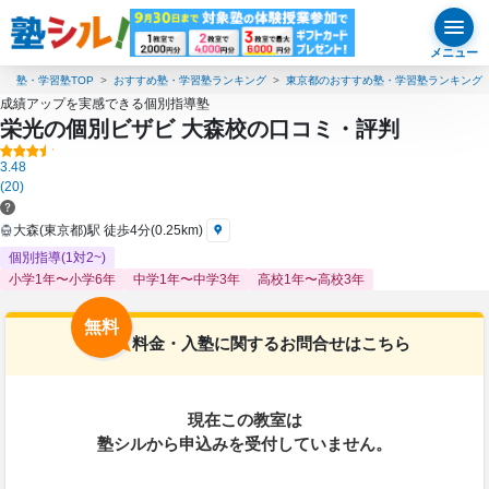
メニュー
塾・学習塾TOP
おすすめ塾・学習塾ランキング
東京都のおすすめ塾・学習塾ランキング
成績アップを実感できる個別指導塾
栄光の個別ビザビ 大森校の口コミ・評判
3.48
(20)
大森(東京都)駅 徒歩4分(0.25km)
個別指導(1対2~)
小学1年〜小学6年
中学1年〜中学3年
高校1年〜高校3年
無料
料金・入塾に関するお問合せはこちら
現在この教室は
塾シルから申込みを受付していません。