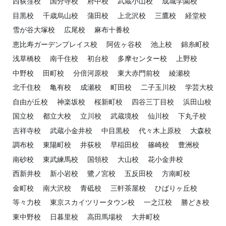
西荻窪校
国分寺校
府中校
武蔵小山校
成城学園校
目黒校
千歳烏山校
蒲田校
上北沢校
三鷹校
経堂校
雪が谷大塚校
広尾校
麻布十番校
恵比寿ガーデンプレイス校
阿佐ヶ谷校
池上校
錦糸町校
浅草橋校
南千住校
初台校
多摩センター校
上野校
中野校
田町校
分倍河原校
東大赤門前校
綾瀬校
北千住校
亀有校
成瀬校
町田校
二子玉川校
学芸大校
自由が丘校
神楽坂校
桜新町校
四谷三丁目校
浜田山校
国立校
都立大校
立川校
武蔵境校
仙川校
下丸子校
吉祥寺校
武蔵小金井校
中目黒校
代々木上原校
大森校
調布校
東陽町校
井荻校
早稲田校
篠崎校
豊洲校
南砂校
東武練馬校
国領校
大山校
花小金井校
西新井校
新小岩校
鷺ノ宮校
五反田校
方南町校
金町校
南大沢校
青砥校
三軒茶屋校
ひばりヶ丘校
等々力校
東京スカイツリータウン校
一之江校
勝どき校
東中野校
日暮里校
高田馬場校
大井町校