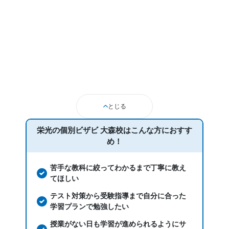
通塾期間
2018年7月〜2020年4月(1年10ヶ月)
入塾時の学年
中学3年
とじる
受講コース
栄光の個別ビザビ 大森校は
こんな方におすす
通年
め！
通塾頻度
苦手な教科に絞ってわかるまで丁寧に教え
てほしい
---
テスト対策から受験指導まで自分に合った
1日あたりの授業時間
学習プランで勉強したい
授業がない日も学習が進められるようにサ
---