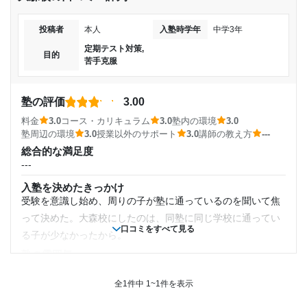
投稿者
本人
入塾時学年
中学3年
定期テスト対策,
目的
苦手克服
塾の評価
3.00
料金
3.0
コース・カリキュラム
3.0
塾内の環境
3.0
塾周辺の環境
3.0
授業以外のサポート
3.0
講師の教え方
---
総合的な満足度
---
入塾を決めたきっかけ
受験を意識し始め、周りの子が塾に通っているのを聞いて焦
って決めた。大森校にしたのは、同塾に同じ学校に通ってい
口コミをすべて見る
る子が少なかったから。
塾の雰囲気
---
全1件中 1~1件を表示
料金
当時は自分が生徒で、親が支払っていたためわからない。個