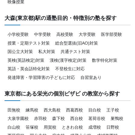
映像授業
大森(東京都)駅の通塾目的・特徴別の塾を探す
小学校受験
中学受験
高校受験
大学受験
医学部受験
授業・定期テスト対策
総合型選抜(旧AO)対策
国公立大対策
私大対策
共通テスト対策
英検(英語検定)対策
漢検(漢字検定)対策
数学特化対策
英語・英会話特化対策
不登校生に対応
発達障害・学習障害の子どもに対応
自習室あり
東京都にある栄光の個別ビザビ の教室から探す
田無校
練馬校
西大島校
西葛西校
目白校
王子校
大泉学園校
赤羽校
森下校
西台校
茗荷谷校
巣鴨校
白山校
笹塚校
用賀校
ときわ台校
成増校
日野校