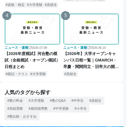
版】
資格・検定
大学受験
高校生
4
5
ニュース・速報
ニュース・速報
2026.07.08
2026.06.10
【2026年度模試】河合塾の模
【2026年】大学オープンキャ
試（全統模試・オープン模試）
ンパス日程一覧｜GMARCH・
日程まとめ
早慶・関関同立・旧帝大の開催
日・予約情報
模試・テスト
大学受験
高校生
人気のタグから探す
塾の料金
大学受験
塾のQ&A
中学生
高校生
高校受験
個別指導塾
中学受験
小学生
塾比較・おすすめ