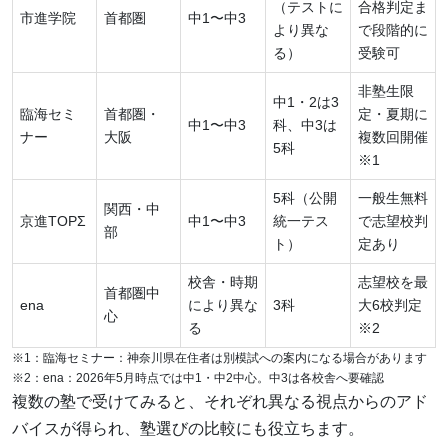
（テストに
合格判定ま
市進学院
首都圏
中1〜中3
より異な
で段階的に
る）
受験可
非塾生限
中1・2は3
臨海セミ
首都圏・
定・夏期に
中1〜中3
科、中3は
ナー
大阪
複数回開催
5科
※1
5科（公開
一般生無料
関西・中
京進TOPΣ
中1〜中3
統一テス
で志望校判
部
ト）
定あり
校舎・時期
志望校を最
首都圏中
ena
により異な
3科
大6校判定
心
る
※2
※1：臨海セミナー：神奈川県在住者は別模試への案内になる場合があります
※2：ena：2026年5月時点では中1・中2中心。中3は各校舎へ要確認
複数の塾で受けてみると、それぞれ異なる視点からのアド
バイスが得られ、塾選びの比較にも役立ちます。