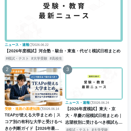
ニュース・速報
2026.06.22
【2026年度模試】河合塾・駿台・東進・代ゼミ模試日程まとめ
模試・テスト
大学受験
高校生
2
3
ニュース・速報
2026.06.24
【2026年度模試】東大・京
受験・進路の基礎知識
2026.06.14
TEAPが使える大学まとめ｜ス
大・早慶の冠模試日程まとめ｜
コア別の有利な大学と受けるべ
志望校別に受けるべき模試も解
きか判断ガイド【2026年最新
説
模試・テスト
大学受験