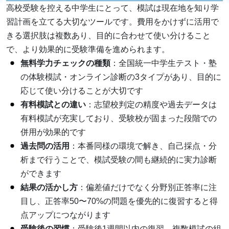
高校受験を控える中学生にとって、模試は現在地を知り学
習計画を立てる大切なツールです。費用をかけずに活用で
きる選択肢は複数あり、目的に合わせて使い分けること
で、より効果的に受験準備を進められます。
無料学力チェックの種類
：全国統一中学生テスト・塾
の体験模試・オンライン診断の3タイプがあり、目的に
応じて使い分けることが大切です
有料模試との違い
：志望校判定の精度や過去データは
有料模試が充実しており、受験校が固まった段階での
併用が効果的です
過去問の活用
：本番同様の環境で解き、自己採点・分
析まで行うことで、模試受験の間も継続的に実力診断
ができます
結果の活かし方
：偏差値だけでなく分野別正答率に注
目し、正答率50〜70%の問題を優先的に復習すると得
点アップにつながります
受験後の習慣
：受験後1週間以内の復習、複数模試の組