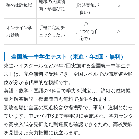
地域の入試傾
塾の体験模試
（随時実施が
○
向・塾選びに
多い）
◎
オンライン学
手軽に定期チ
（いつでも自
△
力診断
ェックしたい
宅で）
全国統一中学生テスト（東進・年2回・無料）
東進ハイスクールなどが年2回実施する全国統一中学生テ
ストは、完全無料で受験でき、全国レベルでの偏差値や順
位が分かる代表的な模試です。
英語・数学・国語の3科目で学力を測定し、詳細な成績帳
票と解答解説・復習問題も無料で提供されます。
受験会場は全国の東進校舎や提携塾で、事前申込制となっ
ています。中1から中3まで学年別に実施され、学力ランク
や高校入試を見据えた到達度も確認できるため、高校受験
を見据えた実力把握に役立ちます。