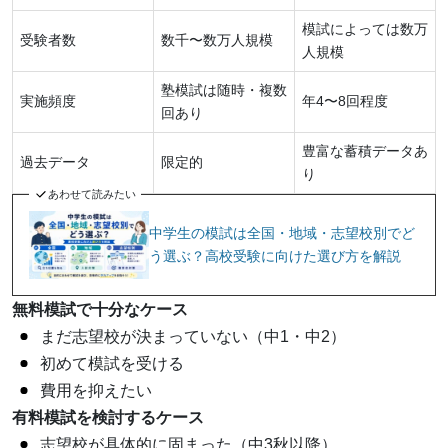
模試によっては数万
受験者数
数千〜数万人規模
人規模
塾模試は随時・複数
実施頻度
年4〜8回程度
回あり
豊富な蓄積データあ
過去データ
限定的
り
あわせて読みたい
中学生の模試は全国・地域・志望校別でど
う選ぶ？高校受験に向けた選び方を解説
無料模試で十分なケース
まだ志望校が決まっていない（中1・中2）
初めて模試を受ける
費用を抑えたい
有料模試を検討するケース
志望校が具体的に固まった（中3秋以降）