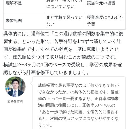
理解不足
該当単元の復習
についていない
まだ学校で習ってい
授業進度に合わせた
未習範囲
ない
予習
具体的には、週単位で「この週は数学の関数を集中的に復
習する」といった形で、苦手分野を1つずつ潰していく計
画が効果的です。すべての弱点を一度に克服しようとせ
ず、優先順位をつけて取り組むことが継続のコツです。
模試は2〜3ヶ月に1回のペースで受験し、学習の成果を確
認しながら計画を修正していきましょう。
成績帳票で最も重要なのは「何ができて何が
できなかったか」の具体的な把握です。偏差
値の上下に一喜一憂するより、正答率30%未
監修者 古岡
満の問題は後回しにし、正答率50〜70%の
「あと一歩で解けた問題」を優先的に復習す
ると、次回の得点アップにつながりやすくな
ります。