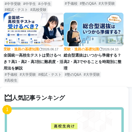
予備校
塾のQ&A
大学受験
中学受験
中学生
小学生
模試・テスト
高校受験
受験・進路の基礎知識
受験・進路の基礎知識
2026.04.10
2026.06.17
総合型選抜はいつから準備する？
全国統一高校生テストは受けるべ
高2・高3でやることを時期別に整
き？高1・高2・高3別に難易度・活
理
用法を解説
塾のQ&A
大学受験
予備校
大学受験
模試・テスト
高校生
人気記事ランキング
1