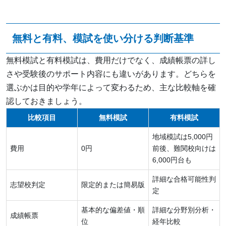
無料と有料、模試を使い分ける判断基準
無料模試と有料模試は、費用だけでなく、成績帳票の詳し
さや受験後のサポート内容にも違いがあります。どちらを
選ぶかは目的や学年によって変わるため、主な比較軸を確
認しておきましょう。
比較項目
無料模試
有料模試
地域模試は5,000円
費用
0円
前後、難関校向けは
6,000円台も
詳細な合格可能性判
志望校判定
限定的または簡易版
定
基本的な偏差値・順
詳細な分野別分析・
成績帳票
位
経年比較