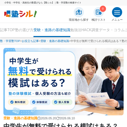
小学生・中学生・高校生の塾選びなら【塾シル】｜塾・学習塾の検索サイト
0
現在地から探す
検討リスト
メニュー
記事TOP
塾の選び方
受験・進路の基礎知識
勉強法HACK
調査データ・コラム
塾・学習塾TOP
お役立ち記事
受験・進路の基礎知識
中学生が無料で受けられる模試はある？塾
受験・進路の基礎知識
2026.05.20
2026.06.10
中学生が無料で受けられる模試はある？