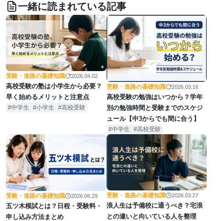
一緒に読まれている記事
受験・進路の基礎知識
2026.04.02
高校受験の塾は小学生から必要？
受験・進路の基礎知識
2026.03.16
早く始めるメリットと注意点
高校受験の勉強はいつから？学年
中学生
小学生
高校受験
別の勉強時間と受験までのスケジ
ュール【中3からでも間に合う】
中学生
高校受験
受験・進路の基礎知識
受験・進路の基礎知識
2026.03.27
2026.06.29
浪人生は予備校に通うべき？宅浪
五ツ木模試とは？日程・受験料・
との違いと向いている人を整理
申し込み方法まとめ