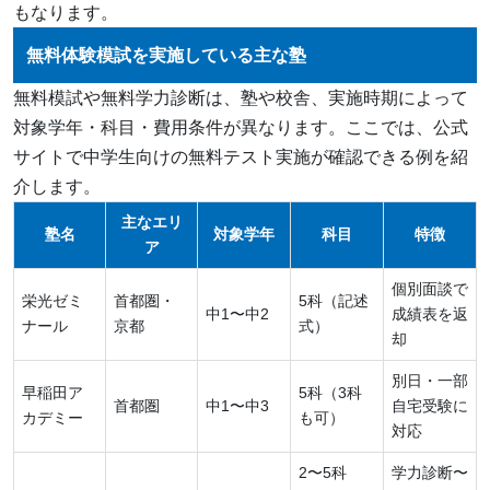
もなります。
無料体験模試を実施している主な塾
無料模試や無料学力診断は、塾や校舎、実施時期によって
対象学年・科目・費用条件が異なります。ここでは、公式
サイトで中学生向けの無料テスト実施が確認できる例を紹
介します。
主なエリ
塾名
対象学年
科目
特徴
ア
個別面談で
栄光ゼミ
首都圏・
5科（記述
中1〜中2
成績表を返
ナール
京都
式）
却
別日・一部
早稲田ア
5科（3科
首都圏
中1〜中3
自宅受験に
カデミー
も可）
対応
2〜5科
学力診断〜