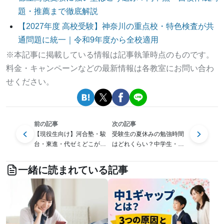
題・推薦まで徹底解説
【2027年度 高校受験】神奈川の重点校・特色検査が共
通問題に統一｜令和9年度から全校適用
※本記事に掲載している情報は記事執筆時点のものです。
料金・キャンペーンなどの最新情報は各教室にお問い合わ
せください。
前の記事
次の記事
【現役生向け】河合塾・駿
受験生の夏休みの勉強時間
台・東進・代ゼミどこがい
はどれくらい？中学生・高
い？大手予備校比較ガイド
校生別の目安とスケジュー
ルを解説
一緒に読まれている記事