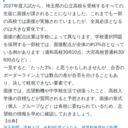
2027年度入試から、埼玉県の公立高校を受検するすべての
生徒に面接が課されることになりました。これまでも一部
の高校では面接が実施されていましたが、全員必須となる
のは大きな変化です。
面接の配点比重は学校によって異なります。学校選択問題
を採用する一部校では、面接配点が全体の約3%台となって
いる例があります（浦和高校30/810点、大宮高校普通科30/
830点など）。
一見すると「たった3%」と思うかもしれませんが、合否の
ボーダーライン上では数点の差が合否を分けることもあ
り、決して軽視できない要素です。
面接では、志望動機や中学校生活で頑張ったこと、高校入
学後の目標などが質問されると予想されます。面接の形式
（個人・グループなど）は各校に委ねられているため、志
望校の情報を早めに確認しておきましょう。
【出典】
埼玉新聞「高校入試、令和9年度どうなる 授業料無償化の影響、