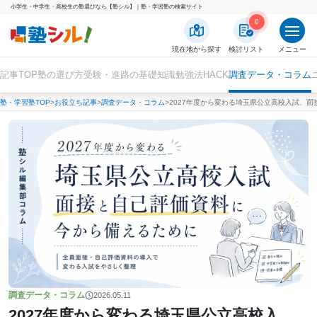
小学生・中学生・高校生の塾選びなら【塾シル】｜塾・学習塾の検索サイト
0
現在地から探す
検討リスト
メニュー
記事TOP
塾の選び方
受験・進路の基礎知識
勉強法HACK
調査データ・コラム
塾・学習塾TOP
お役立ち記事
調査データ・コラム
2027年度から変わる埼玉県公立高校入試、
調査データ・コラム
2026.05.11
2027年度から変わる埼玉県公立高校入