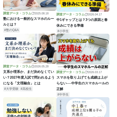
調査データ・コラム
2025.08.18
調査データ・コラム
2026.04.17
塾における一般的なスマホのルー
中1ギャップとは？3つの原因と春
ルとは？
休みにできる準備
塾のQ&A
小学生
調査データ・コラム
2026.05.28
文系か理系か、まだ決めなくてい
調査データ・コラム
2026.03.17
スマホを取り上げても成績は上が
い？2027年度入試で問われるよう
らない──中学生のスマホルールの
になる「文理融合」とは
正解
大学受験
高校生
中学生