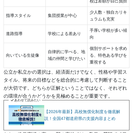
校は差額が自己負担
少人数・独自カリキ
指導スタイル
集団授業が中心
ュラムも充実
手厚い学校が多い傾
進路指導
学校による差あり
向
個別サポートを求め
自律的に学べる、地
向いている生徒像
る、特色ある学びを
域の仲間と学びたい
重視する
公立か私立かの選択は、経済面だけでなく、性格や学習ス
タイル、将来の目標などを総合的に考慮して判断すること
が大切です。どちらが正解ということではなく、それぞれ
の環境が合うかどうかを見極めることが重要です。
あわせて読みたい
【2026年最新】高校無償化制度を徹底解
説！全国47都道府県の支援内容まとめ