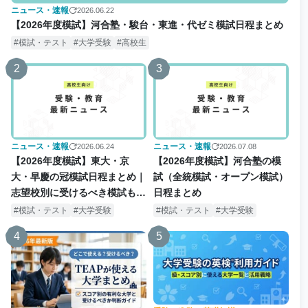
ニュース・速報
2026.06.22
【2026年度模試】河合塾・駿台・東進・代ゼミ模試日程まとめ
模試・テスト
大学受験
高校生
2
3
ニュース・速報
ニュース・速報
2026.06.24
2026.07.08
【2026年度模試】東大・京
【2026年度模試】河合塾の模
大・早慶の冠模試日程まとめ｜
試（全統模試・オープン模試）
志望校別に受けるべき模試も解
日程まとめ
説
模試・テスト
大学受験
模試・テスト
大学受験
4
5