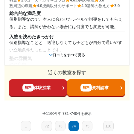
料金
2.0
コース・カリキュラム
4.0
塾内の環境
3.0
個別教室の影響で、個室サイズの部屋が多くあるが、きちん
通塾頻度
塾周辺の環境
4.0
授業以外のサポート
4.0
講師の教え方
3.0
と集中できる程度の環境設備が整っている。
第一志望校：
合格
総合的な満足度
第二志望校：
個別指導なので、本人に合わせたレベルで指導をしてもらえ
週1日
塾周辺の環境
第三志望校：
2駅の間らへんにある塾だが、コンビニや飲食できる店が多く
る。また、講師が合わない場合には何度でも変更が可能。
1日あたりの授業時間
存在している。両駅ともに快速電車が停車する。
個別教室のトライ 佐世保駅前校の口コミをもっと見る
入塾を決めたきっかけ
授業以外のサポート
個別指導なことと、送迎しなくても子どもが自分で通いやす
(相談・面談、家庭学習のサポート、授業以外のコミュニケーション等)
1時間～2時間未満
い立地条件だったことです。
定期的にエリアマネージャーとの面談がある。月1回学習状況
口コミをすべて見る
塾の雰囲気
が記されたレポートが届く。
月額料金
やや自由
利用詳細
近くの教室を探す
料金
10,001円〜20,000円
通塾期間
週4回で3万円超は高いと思う。自習室の利用料金も含まれる
ので仕方ないのかもしれないが、自習室を使わない子どもだ
体験授業
資料請求
無料
無料
目的の達成度
2017年以前〜2023年2月(5年以上)
と１回の料金が8,000円超となり、さすがに高いなと思う。
コース・カリキュラム
未達成
入塾時の学年
先生方は丁寧に対応してくれているし、通いやすい立地条
全1160件中 731~740件を表示
件、子どもたちが嫌がらずに継続して通えているので。
目的の達成理由
小学5年
講師の教え方
1
･･･
72
73
74
75
･･･
116
まだ、そこまで成績が上がった感じがしないので、通っ
厳しい指導ではなく、本人に合わせたレベルで優しく丁寧に
受講コース