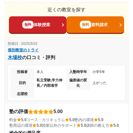
やや自由
(相談・面談、家庭学習のサポート、授業以外のコミュニケーション等)
塾からの連絡はマメにあり家庭学習にも力をいれらてとても
近くの教室を探す
料金
達成
良いと思いました 子供は課題に積極的に向き合い先生とのコ
塾だから、妥当な金額なんだろうけど、やはり毎月この料金
ミュニケーションもよくできていたと思います
は少し高いなと思ってしまう
体験授業
資料請求
無料
無料
目的の達成理由
利用詳細
コース・カリキュラム
学習コース？学習するブースはあるけど、ギリギリに行って
通塾期間
定期テストの点数が上がったから。入塾したときに定期
投稿日 : 2025/3/10
いるのと、帰りが遅い事で、学習ブースをあまり使えていな
テストの点数をどれくらい上げるのか、そのためにはど
個別教室のトライ
い
のような努力が必要なのかとコミットしてくれたからだ
2023年9月〜2024年3月(7ヶ月)
木場校
の口コミ・評判
と思っている。
講師の教え方
親は毎回見に行ってないため実際どんな、感じでやっている
入塾時の学年
投稿者
本人
入塾時学年
小学5年
志望校と合格状況
のか分からないが、分かりやすく教えてくれて、楽しく勉強
私立受験,学力伸
偏差値の変
中学3年
させてもらってる様子
目的
上がった
長／内部進学
化
第一志望校：
塾内の環境
第二志望校：
志望校
受講コース
設備の方は私が最初に見た感じだとしっかりしていると思
第三志望校：
う。実際それ以来言ってないので、はっきりは分からないけ
通年
個別教室のトライ 八王子駅前校の口コミをもっと見る
ど
塾の評価
5.00
塾周辺の環境
料金
5.0
コース・カリキュラム
5.0
塾内の環境
5.0
通塾頻度
車で行かないと行けない距離なのはマイナスだが、ここだと
塾周辺の環境
5.0
授業以外のサポート
5.0
講師の教え方
5.0
頑張れると言うので、親も頑張って送迎しないとと思ってい
総合的な満足度