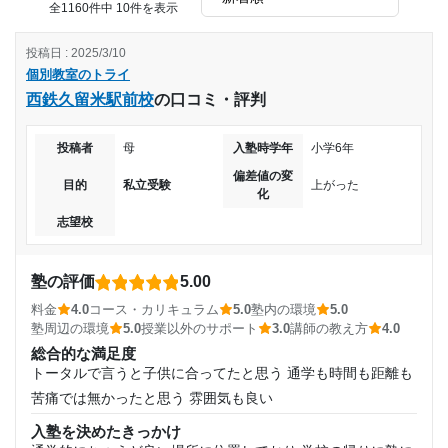
他のところと比べるととても良いと思った。コストパフォー
全1160件中 10件を表示
マンスが良いのでとても満足することができた
投稿日 : 2025/3/10
改善してほしい点
個別教室のトライ
個別というだけあってやはり高く、他の塾に比べて質の良い
西鉄久留米駅前校
の口コミ・評判
授業だったとは思えないから。
個人指導なので、わりと高い。学生バイトなので、もう少し
投稿者
母
入塾時学年
小学6年
低くしても良いのではないかともおもう。
料金はかなり高く、1教科増やすごとに料金の負担がかなり
偏差値の変
目的
私立受験
上がった
大きくなる。料金に見合った指導してくれたかと言われる
化
と、当たり外れが多いとよく聞くので、何も言えない。
志望校
塾の評価
5.00
料金
4.0
コース・カリキュラム
5.0
塾内の環境
5.0
塾周辺の環境
5.0
授業以外のサポート
3.0
講師の教え方
4.0
総合的な満足度
トータルで言うと子供に合ってたと思う 通学も時間も距離も
苦痛では無かったと思う 雰囲気も良い
入塾を決めたきっかけ