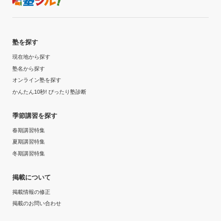
目的の達成理由
入塾時の学年
中高大とすべて受験に合格することができたため。学力
中学3年
が向上しただけではなく、総合型にも対応していた。
塾を探す
受講コース
現在地から探す
志望校と合格状況
塾名から探す
通年
第一志望校：
合格
オンライン塾を探す
第二志望校：
合格
かんたん10秒! ぴったり塾診断
通塾頻度
第三志望校：
合格
季節講習を探す
個別教室のトライ 木場校の口コミをもっと見る
週1日
春期講習特集
夏期講習特集
1日あたりの授業時間
冬期講習特集
1時間～2時間未満
掲載について
月額料金
掲載情報の修正
掲載のお問い合わせ
30,001円〜40,000円