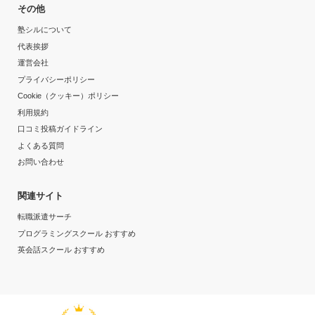
その他
目的の達成度
塾シルについて
代表挨拶
達成
運営会社
プライバシーポリシー
目的の達成理由
Cookie（クッキー）ポリシー
利用規約
最初は受験のために通い始めており、志望校に合格する
口コミ投稿ガイドライン
ことができたから。 現在は、苦手科目の克服のために
よくある質問
通っているが、以前よりは点数が取れるようになってき
お問い合わせ
ているから。
関連サイト
志望校と合格状況
転職派遣サーチ
---
プログラミングスクール おすすめ
英会話スクール おすすめ
個別教室のトライ 日立駅前校の口コミをもっと見る