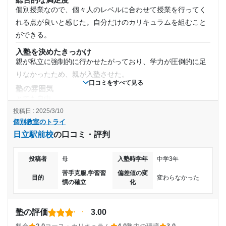
週2日
個別授業なので、個々人のレベルに合わせて授業を行ってく
ます。
れる点が良いと感じた。自分だけのカリキュラムを組むこと
授業以外のサポート
1日あたりの授業時間
(相談・面談、家庭学習のサポート、授業以外のコミュニケーション等)
ができる。
特に親が呼ばれて塾の先生と話した事はないので、ちょっと
1時間～2時間未満
入塾を決めたきっかけ
評価できない。どんな感じでやってるのか、見てまた今後相
親が私立に強制的に行かせたがっており、学力が圧倒的に足
談できる感じなら相談もしてみたい。
りなかったため、親が入塾させた。
月額料金
利用詳細
口コミをすべて見る
塾の雰囲気
通塾期間
20,001円〜30,000円
とても自由
投稿日 : 2025/3/10
料金
2024年10月〜通塾中 (投稿日時点)
目的の達成度
個別教室のトライ
金額だけを見ると高い気がするが、教員、教育の質を考慮す
日立駅前校
の口コミ・評判
ると適切な値段だと感じる。
入塾時の学年
達成
コース・カリキュラム
そもそも学習コースが分かれておらず、学生ごとのニーズに
投稿者
母
入塾時学年
中学3年
小学4年
目的の達成理由
応える形で授業が展開される。
苦手克服,学習習
偏差値の変
目的
変わらなかった
慣の確立
化
講師の教え方
受講コース
先生からの指導方法を塾と家庭でも実践してきたことが
高学歴な教員が多い。教室には教え慣れている教員が多く存
成功につながったと家族共々おもっています
在している。国数英社理すべて教えられる。
塾の評価
3.00
通年
塾内の環境
志望校と合格状況