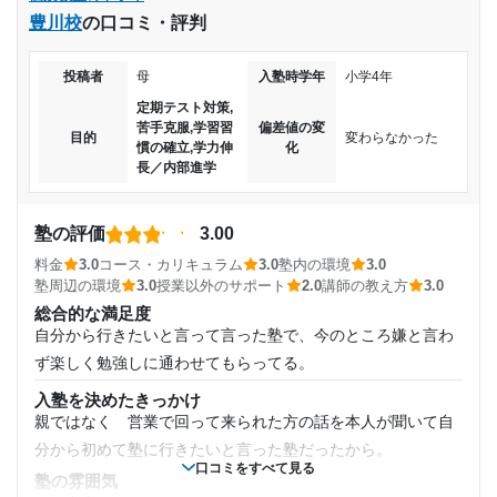
料金
豊川校
の口コミ・評判
塾は始めてでそれまではほかから聞いてた話では高いなと思
30,001円〜40,000円
高校1年
っていましたがそれでもよかったと思います
投稿者
母
入塾時学年
小学4年
コース・カリキュラム
目的の達成度
受講コース
塾の先生はこどもの成績を参考にカリキュラムを作成され指
定期テスト対策,
苦手克服,学習習
偏差値の変
導方法を考えられたと聞いています 無理無くできていたのだ
未達成
通年,春期講習,夏期講習,冬期講習
目的
変わらなかった
慣の確立,学力伸
化
とおもいます
長／内部進学
目的の達成理由
通塾頻度
講師の教え方
実際に塾はすこし厳しくやっておられ子供の成績を参考に時
塾の評価
3.00
成果がでなかったことと、自分が求めてた授業スタイル
週4日
には厳しく時にはやさしく緩急をつけた指導方法が、身につ
じゃなかったこと。塾長に関しては、色々進路について
料金
3.0
コース・カリキュラム
3.0
塾内の環境
3.0
いたと思います
塾周辺の環境
3.0
授業以外のサポート
2.0
講師の教え方
3.0
教えてくれたが、あまり一人一人には向き合ってる感じ
1日あたりの授業時間
塾内の環境
がしなかった。
総合的な満足度
子どもと見学した時に感じたことは他の塾はわかりませんが
自分から行きたいと言って言った塾で、今のところ嫌と言わ
2時間～3時間未満
とても良かった印象をもちました
志望校と合格状況
ず楽しく勉強しに通わせてもらってる。
塾周辺の環境
月額料金
入塾を決めたきっかけ
佐世保駅近くにありアクセスがとても良かった 迎えにいくと
第一志望校：
親ではなく 営業で回って来られた方の話を本人が聞いて自
きには近くに駐車場もありそういう意味ではとても良い場所
第二志望校：
合格
50,001円〜100,000円
分から初めて塾に行きたいと言った塾だったから。
で通いやすかったとおもいます
第三志望校：
口コミをすべて見る
塾の雰囲気
授業以外のサポート
目的の達成度
個別教室のトライ 首里校の口コミをもっと見る