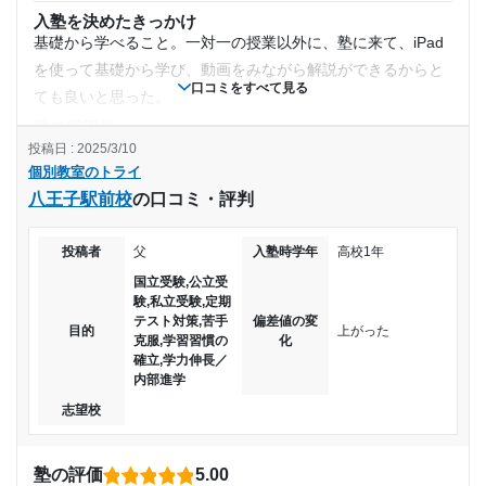
2022年8月〜2023年3月(8ヶ月)
入塾を決めたきっかけ
目的の達成度
基礎から学べること。一対一の授業以外に、塾に来て、iPad
入塾時の学年
を使って基礎から学び、動画をみながら解説ができるからと
達成
口コミをすべて見る
ても良いと思った。
中学2年
塾の雰囲気
目的の達成理由
やや自由
投稿日 : 2025/3/10
受講コース
個別教室のトライ
料金
定期テストで成績キープ出来た。授業のコマ増やせるか
八王子駅前校
の口コミ・評判
やはり個別なだけ高い。一回の授業でこんなにかかるので、
らテスト前とか助かった。受験もスムーズに進んで良か
通年
った。
授業時間を増やすか、もう少し安くしたら人も増えるかも。
投稿者
父
入塾時学年
高校1年
通塾頻度
ただ1人で集中したい人にはおすすめ。
志望校と合格状況
国立受験,公立受
コース・カリキュラム
験,私立受験,定期
週2日
自習室も使えて、過去問や問題集も沢山あるので、勉強でき
テスト対策,苦手
偏差値の変
---
目的
上がった
る環境はかなりありました。あと、iPadの活用はすごくいい
克服,学習習慣の
化
1日あたりの授業時間
なーと。なにが苦手なのかとかも分かったし、自分の不得意
確立,学力伸長／
個別教室のトライ 行橋駅前校の口コミをもっと見る
内部進学
を分析しやすい。
1時間～2時間未満
志望校
講師の教え方
人による。強いて言うなら、学校の先生の話の方がわかりや
月額料金
すい。わかりやすく教えてくれるが説明が長い人もいるので
塾の評価
5.00