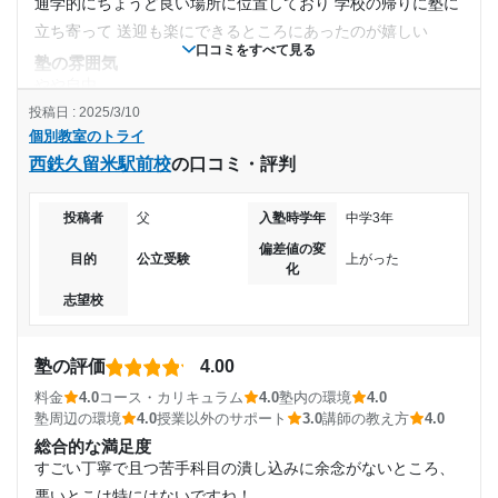
通学的にちょうど良い場所に位置しており 学校の帰りに塾に
立ち寄って 送迎も楽にできるところにあったのが嬉しい
口コミをすべて見る
塾の雰囲気
やや自由
投稿日 : 2025/3/10
料金
個別教室のトライ
どんなことでも料金は安いに越したことないです。ですがこ
西鉄久留米駅前校
の口コミ・評判
ればかりは家賃や人件費などの経費面も考慮して妥当な価格
だったと思います
投稿者
父
入塾時学年
中学3年
コース・カリキュラム
タブレットを使っていて、それを繰り返して自習時間に利用
偏差値の変
目的
公立受験
上がった
化
できて、個人的には効果があったと思っています
志望校
講師の教え方
個別対応してくださってたようで子供が納得出来るまで対応
してくださってたようです ありがたいことです
塾の評価
4.00
塾内の環境
料金
4.0
コース・カリキュラム
4.0
塾内の環境
4.0
小学生から高校生まで幅広い年層の方々が仕切りのないお部
塾周辺の環境
4.0
授業以外のサポート
3.0
講師の教え方
4.0
屋に入っているのが最初は驚きましたが、慣れでしょうね。
総合的な満足度
塾周辺の環境
すごい丁寧で且つ苦手科目の潰し込みに余念がないところ、
西鉄久留米駅から徒歩1〜2分で到着出来るし、雨に濡れるこ
悪いとこは特にはないですね！