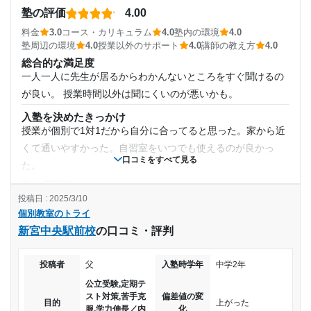
通塾頻度
設備に関しては特には色々言うことはないですね。子供の方
塾の評価
4.00
からも何も言われた事はないですので。
料金
3.0
コース・カリキュラム
4.0
塾内の環境
4.0
週4日
塾周辺の環境
4.0
授業以外のサポート
4.0
講師の教え方
4.0
塾周辺の環境
総合的な満足度
交通機関がとても整っており送迎できない時は凄く助かって
1日あたりの授業時間
一人一人に先生が居るからわかんないところをすぐ聞けるの
はいます。ただ最近は色んな事件があっているせいか、送迎
が良い。 授業時間以外は聞にくいのが悪いかも。
が多いですね、時間を潰せる場所もありのでホント便利で
1時間～2時間未満
す。
入塾を決めたきっかけ
授業が個別で1対1だから自分に合ってると思った。家から近
授業以外のサポート
月額料金
(相談・面談、家庭学習のサポート、授業以外のコミュニケーション等)
くて通いやすかった。自習室をいつでも使えるのが良かっ
進路についてはホント親身になって相談にはのってくれます
口コミをすべて見る
た。
50,001円〜100,000円
し苦手科目の克服に悩んでいる時もしっかりとサボートして
塾の雰囲気
くれました。
やや自由
投稿日 : 2025/3/10
目的の達成度
利用詳細
個別教室のトライ
料金
新宮中央駅前校
の口コミ・評判
他の塾に比べて少し高いけど個別と考えると妥協。固定では
通塾期間
達成
なく一コマずつ契約できるが、一コマが高め
2024年8月〜通塾中 (投稿日時点)
投稿者
父
入塾時学年
中学2年
目的の達成理由
コース・カリキュラム
自分にあっている。好きな時間好きな曜日に授業を入れれる
公立受験,定期テ
入塾時の学年
スト対策,苦手克
偏差値の変
第一志望の合格大学では無かったが第二希望の大学に合
から時間調整がしやすい。コマも一コマから追加できるから
目的
上がった
服,学力伸長／内
化