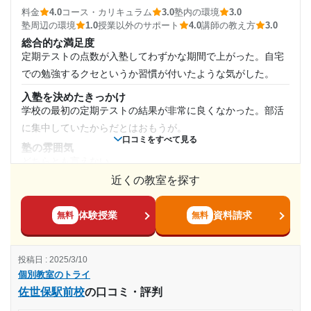
個別だともったいなく感じる。
40,001円〜50,000円
料金
4.0
コース・カリキュラム
3.0
塾内の環境
3.0
塾内の環境
塾周辺の環境
1.0
授業以外のサポート
4.0
講師の教え方
3.0
いろいろ備わってたと思います。駅近だから、たまに騒音が
総合的な満足度
目的の達成度
聞こえるのは残念だけど、立地もいいし、塾としては、欲し
定期テストの点数が入塾してわずかな期間で上がった。自宅
いものと環境はそろってると思う。
での勉強するクセというか習慣が付いたような気がした。
達成
塾周辺の環境
入塾を決めたきっかけ
よく自習しに行きました。受験シーズンのためいろんな世代
目的の達成理由
学校の最初の定期テストの結果が非常に良くなかった。部活
の方が自習していたが、特に中学生が固まってずっとおしゃ
に集中していたからだとはおもうが。
志望校合格のほか、滑り止め校にも全て合格。本人も頑
口コミをすべて見る
べりしてて、かなり集中できなかった。先生も全然注意して
塾の雰囲気
張り、かなり自信がついた様子。
くれない。してくれたけど、弱い言い方で全然向こうは相手
どちらとも言えない
にしてない。
近くの教室を探す
料金
志望校と合格状況
多少高いとは思うが、それに見合うコスパはあると思う。考
授業以外のサポート
(相談・面談、家庭学習のサポート、授業以外のコミュニケーション等)
え方が論理的になっていっているので。
体験授業
資料請求
無料
無料
第一志望校：
合格
あまり親身ではなかった。頼りたいと思えなかった。受験前
コース・カリキュラム
第二志望校：
合格
日も特にサポートとか応援とかもなし。聞けば答えてくれ
そこは良く分からない。コースは本人が決めたので、親の私
第三志望校：
合格
る。それだけかなーて感じです
投稿日 : 2025/3/10
はそこにはタッチしていない。
個別教室のトライ 新宮中央駅前校の口コミをもっと見る
利用詳細
個別教室のトライ
講師の教え方
佐世保駅前校
の口コミ・評判
通塾期間
考え方や対応は分からないが、成績に現れているので、良い