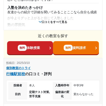
となく移動できるし、スーパーが下にあって飲み物など買え
入塾を決めたきっかけ
るしいいかと思う
友達からの紹介で詳細を聞いてみることここなら自分も成績
授業以外のサポート
が今よりグッと上がると信じて入塾しました
(相談・面談、家庭学習のサポート、授業以外のコミュニケーション等)
口コミをすべて見る
直接見ることができなかったので私はわからないですが 受講
塾の雰囲気
やや厳しい
者は特段セクハラだのパワハラなどのクレームもなかった
近くの教室を探す
料金
利用詳細
金額の高い安いは正直わかりませんが結果がすべてだと思い
通塾期間
ますので成績が上がれば納得しますし下がれば不信感が生ま
体験授業
資料請求
無料
無料
れますので。勿論、子供のヤル気もあるんですけど。
2022年2月〜2023年2月(1年1ヶ月)
コース・カリキュラム
投稿日 : 2025/3/10
子供のレベルにあった教え方をしてもらえたのでついていけ
入塾時の学年
個別教室のトライ
ないって事がほぼほぼなかったみたいで安心して塾にはかよ
行橋駅前校
の口コミ・評判
ってたみたいです。
小学6年
講師の教え方
投稿者
本人
入塾時学年
中学3年
部活の監督みたいに時には優しく時には厳しくと言った教え
受講コース
定期テスト対策,
偏差値の変
方で初めは慣れるのに時間がかかりましたが徐々に慣れてき
目的
変わらなかった
苦手克服
化
通年,夏期講習,冬期講習
て成績も少しずつ上がってはきました。
塾内の環境