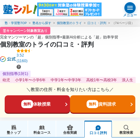
メニュー
塾・学習塾TOP
塾名から探す
個別教室のトライ
口コミ・評判
（74ページ目）
キャンペーン対象教室あり
完全マンツーマンの「超」個別指導×最新AI分析による「超」効率学習
個別教室のトライの口コミ・評判
3.52
(1160)
個別指導(1対1)
幼児
小学1年〜小学6年
中学1年〜中学3年
高校1年〜高校3年
浪人生
＼教室の住所・料金を知りたい方はこちら／
体験授業
資料請求
無料
無料
塾トップ
料金コース
合格実績
教室検索
口コミ評判