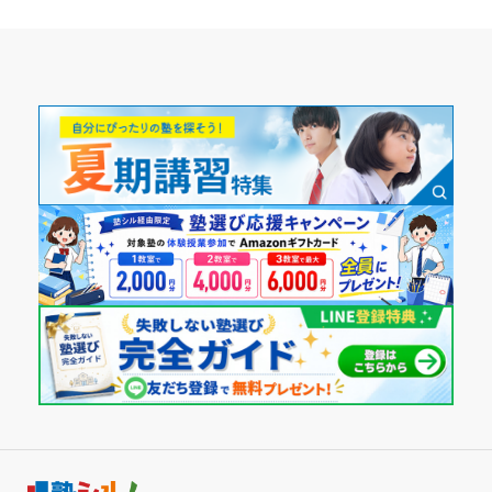
ていても分かっていない所があったりするため
教えてくれている印象だから。
通年
塾内の環境
志望校と合格状況
それなりにきれいだが教室が狭いのと、教室内にトイレがな
く駅の公衆トイレを利用しなければならないのは不便だと感
通塾頻度
---
じる。
週2日
個別教室のトライ 豊川校の口コミをもっと見る
塾周辺の環境
駅を出てすぐの立地条件で、子どもが自分で通いやすい。 駅
1日あたりの授業時間
前なので、遅い時間でも明るく人もいるので、安全面でも安
心。
2時間～3時間未満
授業以外のサポート
(相談・面談、家庭学習のサポート、授業以外のコミュニケーション等)
面談の時に、子どもと真剣に向かい合い話をしてくれた。や
月額料金
る気が出ない子どもに対し、頑張れるような声かけをしてく
30,001円〜40,000円
れた。
利用詳細
目的の達成度
通塾期間
達成
2023年8月〜通塾中 (投稿日時点)