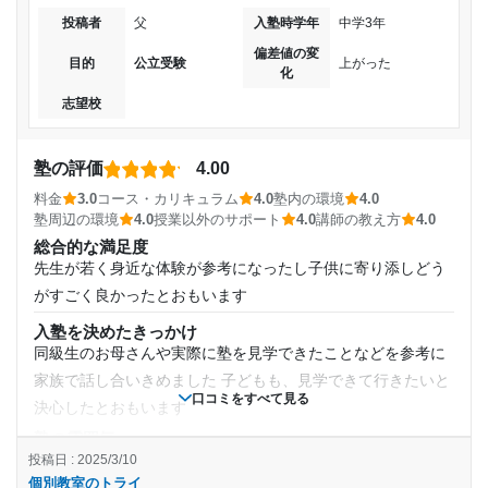
のだと思う。本人も学習塾に通うことを楽しみにしている様
2021年7月〜2022年3月(9ヶ月)
投稿者
父
入塾時学年
中学3年
子なので。
偏差値の変
塾内の環境
目的
公立受験
上がった
入塾時の学年
化
塾にどんな設備かあるのか分からないので、回答できない。
志望校
塾にどんな設備かあるのか分からないので、回答できない。
高校3年
塾周辺の環境
八王子駅から近いこともあって、八王子で一番賑やかな場所
塾の評価
4.00
受講コース
であることは間違いない。なので、色々な遊びの誘惑はあり
料金
3.0
コース・カリキュラム
4.0
塾内の環境
4.0
そうな気がする。
塾周辺の環境
4.0
授業以外のサポート
4.0
講師の教え方
4.0
通年
総合的な満足度
授業以外のサポート
(相談・面談、家庭学習のサポート、授業以外のコミュニケーション等)
先生が若く身近な体験が参考になったし子供に寄り添しどう
通塾頻度
学習塾での勉強よりもむしろ、今まで自宅での勉強で机に向
がすごく良かったとおもいます
かうことがなかった息子が変わったことが大きい。
週2日
入塾を決めたきっかけ
利用詳細
同級生のお母さんや実際に塾を見学できたことなどを参考に
1日あたりの授業時間
通塾期間
家族で話し合いきめました 子どもも、見学できて行きたいと
口コミをすべて見る
決心したとおもいます
1時間～2時間未満
2023年5月〜通塾中 (投稿日時点)
塾の雰囲気
やや厳しい
投稿日 : 2025/3/10
月額料金
入塾時の学年
個別教室のトライ