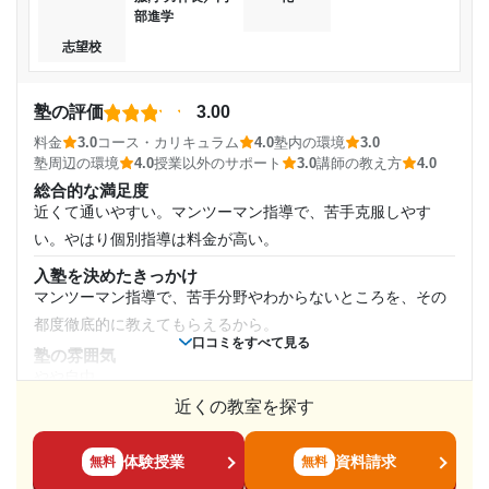
格出来たので満足しています 良かったです
助かる
部進学
中学3年
講師の教え方
志望校
志望校と合格状況
優しくて自分がしたい単元を教えてくれる。手が止まってい
受講コース
たら声をかけてくれる。講義と自習のバランスがいい
第一志望校：
塾の評価
3.00
塾内の環境
第二志望校：
通年
建物が綺麗。タブレットなどの備品もみんな丁寧に扱ってて
料金
3.0
コース・カリキュラム
4.0
塾内の環境
3.0
第三志望校：
合格
塾周辺の環境
4.0
授業以外のサポート
3.0
講師の教え方
4.0
気持ちよく利用出来る。参考書も沢山あって便利
通塾頻度
個別教室のトライ 西鉄久留米駅前校の口コミをもっと見る
総合的な満足度
塾周辺の環境
近くて通いやすい。マンツーマン指導で、苦手克服しやす
駅から近くて周りにコンビニもあるからよい。あまりうるさ
週3日
い。やはり個別指導は料金が高い。
くない。大通りだから通いやすい
入塾を決めたきっかけ
1日あたりの授業時間
授業以外のサポート
(相談・面談、家庭学習のサポート、授業以外のコミュニケーション等)
マンツーマン指導で、苦手分野やわからないところを、その
タブレット学習ができるから先生に聞けなかったところも調
都度徹底的に教えてもらえるから。
2時間～3時間未満
べることが出来る。しっかりと面談をしてくれる。
口コミをすべて見る
塾の雰囲気
利用詳細
やや自由
月額料金
通塾期間
近くの教室を探す
料金
マンツーマン指導だから、やはり料金は高い。もう少し安い
40,001円〜50,000円
と助かるが、志望校には合格できた。
2022年10月〜通塾中 (投稿日時点)
体験授業
資料請求
無料
無料
目的の達成度
コース・カリキュラム