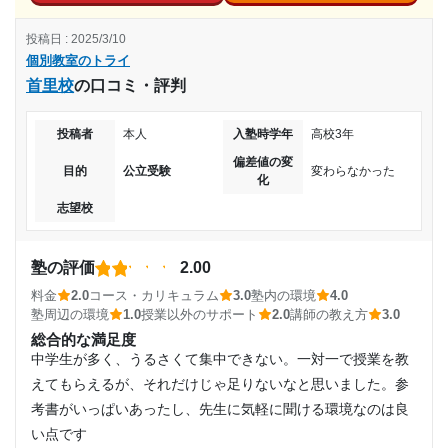
入塾時の学年
私は具体的なコースはわからないが、結果的に志望校に合格
達成
投稿日 : 2025/3/10
できたから良かったのではないか。
個別教室のトライ
中学3年
講師の教え方
目的の達成理由
首里校
の口コミ・評判
志望校に合格でき、滑り止めにも合格できたから。合格する
受講コース
ことで自信が持てたようだから。
そこでの学習する環境がいいので子供自身が自ら行きた
投稿者
本人
入塾時学年
高校3年
塾内の環境
くなるところや先生方のサポートがなによりすごいと
通年
偏差値の変
パソコンもあり、自習室もあるため、営業中はいつでも自習
こ。
目的
公立受験
変わらなかった
化
ができ、学力向上に繋がった。
通塾頻度
志望校
塾周辺の環境
志望校と合格状況
家から近くて通いやすい。新宮中央駅前で、電車でも通いや
週1日
すい。駅前で治安も悪くない。
第一志望校：
塾の評価
2.00
第二志望校：
授業以外のサポート
1日あたりの授業時間
料金
2.0
コース・カリキュラム
3.0
塾内の環境
4.0
第三志望校：
(相談・面談、家庭学習のサポート、授業以外のコミュニケーション等)
塾周辺の環境
1.0
授業以外のサポート
2.0
講師の教え方
3.0
定期的に三者面談があり、勉強の進み具合や志望校の情報な
1時間～2時間未満
総合的な満足度
個別教室のトライ 西鉄久留米駅前校の口コミをもっと見る
ど色々な情報を提供してくれるから。
中学生が多く、うるさくて集中できない。一対一で授業を教
利用詳細
えてもらえるが、それだけじゃ足りないなと思いました。参
月額料金
通塾期間
考書がいっぱいあったし、先生に気軽に聞ける環境なのは良
20,001円〜30,000円
い点です