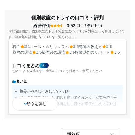
個別教室のトライの口コミ・評判
総合評価
3.52
口コミ数(1160)
※総合評価は、個別教室のトライの全教室の口コミを対象にして算出していま
す。教室毎の評価は各口コミをご覧ください。
料金
3.1
コース・カリキュラム
3.6
講師の教え方
3.8
塾内の環境
3.5
塾周辺の環境
3.6
授業以外のサポート
3.5
口コミまとめ
AI
AIによる抜粋です。実際の口コミも併せてご参照ください。
良い点
塾長がやさしくおしえてくれた
日々の学校生活について話を聞いてくれたり、授業外でも分
続きを読む
からないことがあれば質問をしに行ける環境だったと思いま
す。
苦手分野を得意にするならここにするべきだと思う。
様々なコースもあるが、どのコースにしても先生が一対一で
教えてくれるため、すぐに学ぶことができる。