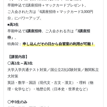
早期申込で2講座招待＋マックカードプレゼント。
ご入会された方は「6講座招待＋マックカード3,000円
分」にパワーアップ。
■高3生
早期申込で
1講座招待
。ご入会される方は
「3講座招
待」
。
特典02：
申し込んだその日から自習室の利用が可能！
【講習内容】
〇高1生～高3生
大学入学共通テスト対策／国公立2次試験対策／難関私立
大対策
英語・数学・国語（現代文・古文・漢文）・理科（物
理・化学など）・地歴公民（日本史・世界史など）
〇中3生のみ