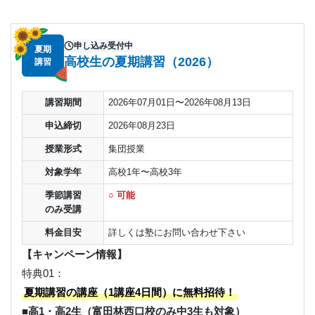
申し込み受付中
夏期
高校生の夏期講習（2026）
講習
講習期間
2026年07月01日〜2026年08月13日
申込締切
2026年08月23日
授業形式
集団授業
対象学年
高校1年〜高校3年
季節講習
○ 可能
のみ受講
料金目安
詳しくは塾にお問い合わせ下さい
【キャンペーン情報】
特典01：
夏期講習の講座（1講座4日間）に無料招待！
■高1・高2生（富田林西口校のみ中3生も対象）