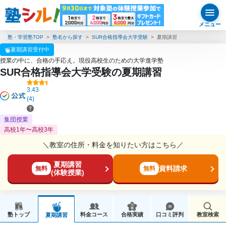
メニュー
塾・学習塾TOP
塾名から探す
SUR合格指導会大学受験
夏期講習
夏期講習受付中
授業の中に、合格の手応え。現役高校生のための大学進学塾
SUR合格指導会大学受験の夏期講習
3.43
(4)
集団授業
高校1年〜高校3年
＼教室の住所・料金を知りたい方はこちら／
夏期講習
資料請求
無料
無料
(体験授業)
塾トップ
料金コース
合格実績
口コミ評判
教室検索
夏期講習