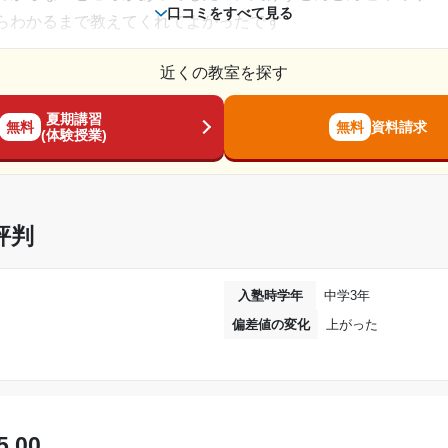
口コミをすべて見る
らわかるまで教えてくれてよかったです
相談・面談、家庭学習のサポート、授業以外のコミュニケーション等)
近くの教室を探す
もたくさんできて、楽しく授業を受けることができます。授業
した。
夏期講習
無料
無料
資料請求
講習や冬季講習の料金が高い。教科が多いと余計だか高いなと
(体験授業)
2024年8月〜通塾中 (投稿日時点)
コメントを書いていただいて子供が苦手な問題など集中して教
中学3年
評判
てその子が覚えたやり方を教えてくれてたから子供もわかりや
通年
はあると思いました。自習もできる場所があるので助かりまし
入塾時学年
中学3年
週1日
偏差値の変化
上がった
駐車場もないから送り迎えの時車がなかなか止めにくくて困っ
1時間未満
相談・面談、家庭学習のサポート、授業以外のコミュニケーション等)
んと見ててくれてアドバイスしてくれたり日常の事も楽しく話
〜10,000円
5.00