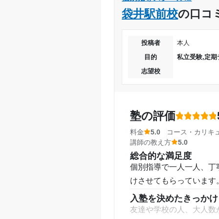
学習コースは、算数と、
袋井駅前校
の口コ
通塾頻度
す。なので、すごく助か
講師の教え方
1日あたりの授業時間
教え方は、わかりやすい
投稿者
本人
し、先生優しいからいい
目的
私立受験,定期
月額料金
塾内の環境
志望校
防犯もしっかりしている
目的の達成度
にあり、いいと思います
目的の達成理由
塾周辺の環境
塾の評価
騒音などもなく、静かな
料金
5.0
コース・カリキ
思います。
講師の教え方
5.0
志望校と合格状況
授業以外のサポート
(
総合的な満足度
自宅での勉強法や、成績
個別指導で一人一人、丁
て、こうしたらどうです
けさせてもらっています
利用詳細
入塾を決めたきっかけ
通塾期間
友達や学校の人、大人数