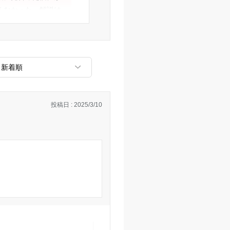
えなかった。解説は
分1人でもできそう
いかと少し思った。
導と言っても、ワン
同時に授業を進めて
ューターなので、質
しても分からないこ
投稿日 : 2025/3/10
てはいなさそう