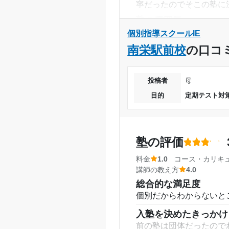
寧だったのでそこの塾に
入塾時の学年
塾の雰囲気
やや自由
個別指導スクールIE
受講コース
料金
南栄駅前校
の口コ
１ヶ月、1教科で200
通塾頻度
す。
投稿者
母
1日あたりの授業時間
コース・カリキュラム
目的
定期テスト対
私はレベルが低いので私
月額料金
ルやワークを使って授業
講師の教え方
目的の達成度
塾の評価
一人一人、丁寧に優しく
に話してくれます。
料金
1.0
コース・カリキ
目的の達成理由
講師の教え方
4.0
塾内の環境
総合的な満足度
教室には、仕切りがあり
個別だからわからないと
あまり使っていないので
志望校と合格状況
入塾を決めたきっかけ
塾周辺の環境
前の塾は団体だったので
塾の横にはファミリーマ