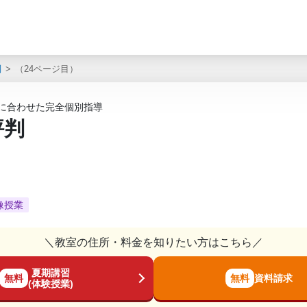
判
（24ページ目）
性に合わせた完全個別指導
評判
像授業
＼教室の住所・料金を知りたい方はこちら／
夏期講習
無料
無料
資料請求
(体験授業)