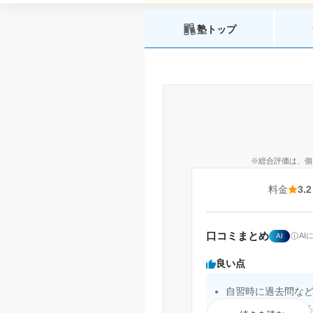
塾トップ
※総合評価は、個
料金
3.2
口コミまとめ
A
AI
良い点
自習時に過去問な
の中に含まれてい