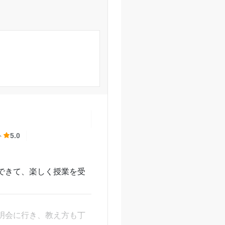
習と予習をしてくれま
供も勉強わかりますい
、思います！トイレも奥
も利用しております。
辺の環境とかは、いいと
ト
5.0
一緒に考えていただい
できて、楽しく授業を受
牧の原校の口コミをもっと見る
明会に行き、教え方も丁