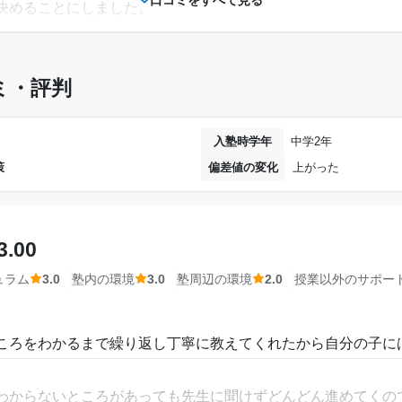
決めることにしました。
小学2年
通年
ミ・評判
00円程です。最初は高いと思っていましたが、授業を行うとそれ
週1日
入塾時学年
中学2年
1時間～2時間未満
策
偏差値の変化
上がった
のレベルに合わせたドリルやワークを使って授業をしています
10,001円〜20,000円
ができるのでとてもわかりやすいです。
未達成
3.00
教えてくれます。定期テスト前や受験前は一人一人面談を行い
ュラム
3.0
塾内の環境
3.0
塾周辺の環境
2.0
授業以外のサポー
まだ目標とかは、ないと思います。でも、これか
つつ、目標に向かって頑張ってほしい。
、集中したいときに集中して勉強を行うことができます。眠く
ころをわかるまで繰り返し丁寧に教えてくれたから自分の子に
、少し寒い時はあります。
---
個別指導スクールIE 
わからないところがあっても先生に聞けずどんどん進めてくの
ートがあり、塾終わりや、塾の始めに行くことがありました。