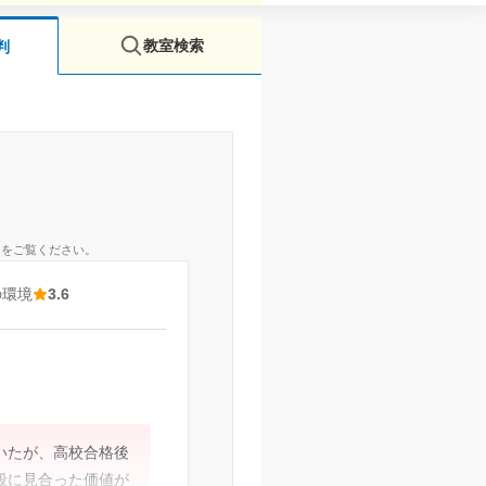
教室検索
判
ミをご覧ください。
の環境
3.6
いたが、高校合格後
段に見合った価値が