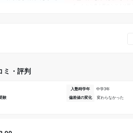
あったかと考え直すとそうは思
いて、団体授業や、マンツーマン
ほぼ答えを読み上げるだけで自
まなコースがあるためよかった。
な勉強内容、質だったのではな
きるのでそこは良いと思った。日
4万円は高いと感じた。個別指
変わるので、一コマずつ増やせる
ツーマンではなく、ほかの子と
いく感じである。
で取り組んでいたので、自習スペ
高すぎると思います。大学生チ
活用することが出来た
も保証されていませんし、質問
とが多々あったので、割にあっ
コミ・評判
入塾時学年
中学3年
受験
偏差値の変化
変わらなかった