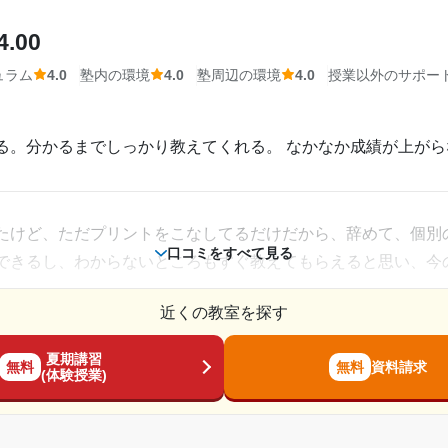
4.00
長がとても人間的で優しくイメージがよかったため しかも合格
ュラム
4.0
塾内の環境
4.0
塾周辺の環境
4.0
授業以外のサポー
房完で備。塾に通はない時間でも教室が自習で李よできるのが
る。分かるまでしっかり教えてくれる。 なかなか成績が上が
が優しい。料金がリーズナブル。長男が志望校に合格している
相談・面談、家庭学習のサポート、授業以外のコミュニケーション等)
たけど、ただプリントをこなしてるだけだから、辞めて、個別
すがまずは子供が合格することが大事と考えます。それ以外の
口コミをすべて見る
できるし、わからないところもすぐ教えてもらえると思い、今
近くの教室を探す
2024年1月〜2025年2月(1年2ヶ月)
夏期講習
無料
無料
資料請求
。 もう少し安くしてくれると、本当に助かります。結構、毎
(体験授業)
中学3年
って支払ってはいます。
通年,夏期講習,冬期講習