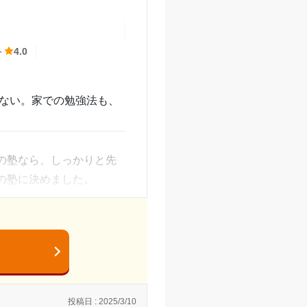
しており今回も行かせまし
ト
4.0
とてもよかったです
らない。家での勉強法も、
。
の塾なら、しっかりと先
ことは7あまり考えていな
の塾に決めました。
月大変です。でも、子供は
投稿日 : 2025/3/10