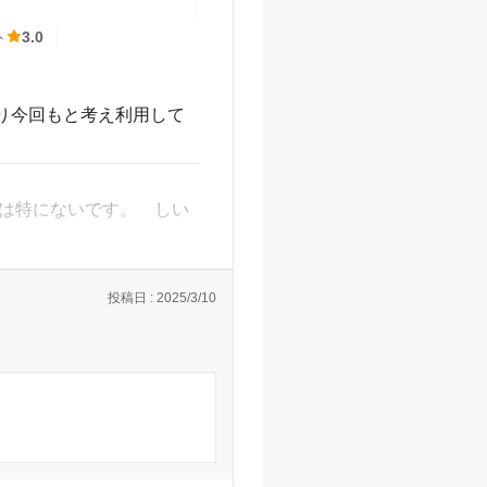
ト
3.0
り今回もと考え利用して
とは特にないです。 しい
投稿日 : 2025/3/10
最後でしていくことはない
長がヤシかったのがよか