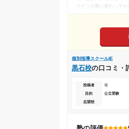
けどこの塾に変わってか
で、とても便利でした。
塾の雰囲気
授業以外のサポート
(
やや自由
授業だけではなく、雑談
料金
塾長と楽しく話していま
通常の時はいいけど夏季
利用詳細
コース・カリキュラム
通塾期間
どの教科でも毎回先生の
個別指導スクールIE
講師の教え方
入塾時の学年
黒石校
の口コミ・
大学生の子が教えてくれ
塾内の環境
受講コース
集中して覚えれる環境で
投稿者
母
通塾頻度
塾周辺の環境
目的
公立受験
大きい道路沿いにあって
志望校
1日あたりの授業時間
授業以外のサポート
(
面談では子供のことちゃ
月額料金
利用詳細
塾の評価