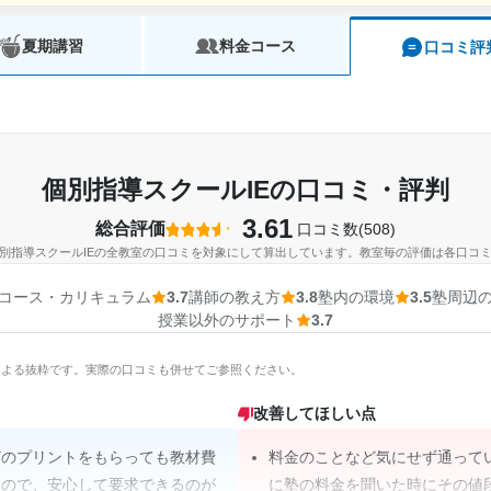
夏期講習
料金コース
口コミ評
個別指導スクールIEの口コミ・評判
3.61
総合評価
口コミ数(508)
別指導スクールIEの全教室の口コミを対象にして算出しています。教室毎の評価は各口コ
コース・カリキュラム
3.7
講師の教え方
3.8
塾内の環境
3.5
塾周辺
授業以外のサポート
3.7
Iによる抜粋です。実際の口コミも併せてご参照ください。
改善してほしい点
どのプリントをもらっても教材費
料金のことなど気にせず通って
るので、安心して要求できるのが
に塾の料金を聞いた時にその値