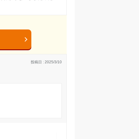
が始まる前や、終わりに
思いました
えてくれた
投稿日 : 2025/3/10
すく覚えれた
た
た
せた