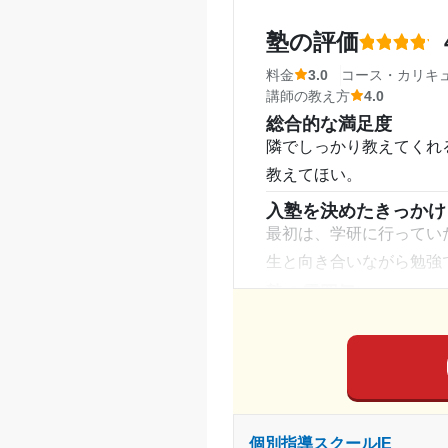
講師の教え方
塾の評価
長男が行っていた時 塾
た
料金
3.0
コース・カリキ
講師の教え方
4.0
塾内の環境
総合的な満足度
特にないことです。冷暖
隣でしっかり教えてくれ
塾周辺の環境
教えてほい。
近所で通いやすい。塾長
入塾を決めたきっかけ
授業以外のサポート
(
最初は、学研に行ってい
特にない。特にないので
生と向き合いながら勉強
いのが状況です
塾の雰囲気
利用詳細
どちらとも言えない
通塾期間
料金
料金はたかいと思います
入塾時の学年
塾でやる気なので、頑張
受講コース
コース・カリキュラム
個別指導スクールIE