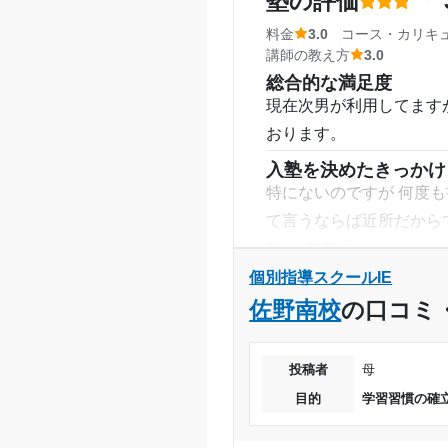
塾の評価
料金
3.0
コース・カリキ
講師の教え方
3.0
総合的な満足度
現在次男が利用してます
おります。
入塾を決めたきっかけ
特にないのですが 何度
て言うならば近所だから
塾の雰囲気
どちらとも言えない
個別指導スクールIE
料金
佐野南校
の口コミ
リーズナブルで安く良か
でしょう
投稿者
母
コース・カリキュラム
目的
学習習慣の確
とてもいいと感じます。
った。決め手になりまｓ