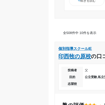
続きを読む
良い。
コースも分かれて
の授業などさまざ
休んだ分は振替で
数によって金額が
全508件中 10件を表示
のはいいと思った
生徒みんなが本気
ースなどを上手く
個別指導スクールIE
印西牧の原校
の口
投稿者
父
目的
公立受験,私立
志望校