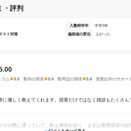
国語だけど、学校の授業でやってる内容と、同じところを、復
ミ・評判
週2日
ります。
1時間～2時間未満
し、とても理解しやすいと思います。対応もとても親切で、子
入塾時学年
中学3年
と、言ってます。
テスト対策
偏差値の変化
上がった
30,001円〜40,000円
し、まわりをかあまり気にせず、勉強にも集中できるかなとは
達成
。
前回も書き込みましたが長男が達成したため今回
5.00
現在受験中であり3月になれば判明いたします。
ところで、駐車場は広いほどではないけど、入りやすいし、周
ュラム
5.0
塾内の環境
5.0
塾周辺の環境
5.0
授業以外のサポー
第一志望校：
相談・面談、家庭学習のサポート、授業以外のコミュニケーション等)
第二志望校：
合格
の上がり方もサポートはしっかりしてくれます。相談すると、
寧に優しく教えてくれます。授業だけではなく雑談もたくさん
第三志望校：
合格
か？など、いろいろとアドバイスもくれます。
。
個別指導スクールIE 印西
2022年5月〜通塾中 (投稿日時点)
がその塾に通っていて、私も興味があり、まずは夏期講習や説
口コミをすべて見る