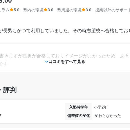
3.00
ュラム
5.0
塾内の環境
3.0
塾周辺の環境
3.0
授業以外のサポー
が長男もかつて利用していました。その時志望校へ合格してお
も書きますが長男が合格しておりイメージがよかったため あ
口コミをすべて見る
です
・評判
った。クレカ払いlができるのが決め手でした。もう子育ても
入塾時学年
小学2年
立
偏差値の変化
変わらなかった
理由は特にないですが長男が行っていたときイメージがよく塾
ぢ多