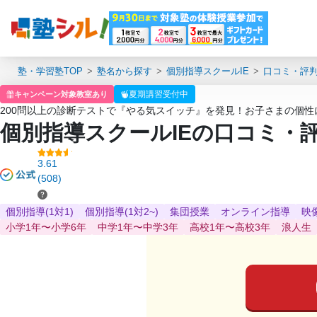
塾・学習塾TOP
塾名から探す
個別指導スクールIE
口コミ・評
夏期講習受付中
キャンペーン対象教室あり
200問以上の診断テストで『やる気スイッチ』を発見！お子さまの個
個別指導スクールIEの口コミ・
3.61
(508)
個別指導(1対1)
個別指導(1対2~)
集団授業
オンライン指導
映
小学1年〜小学6年
中学1年〜中学3年
高校1年〜高校3年
浪人生