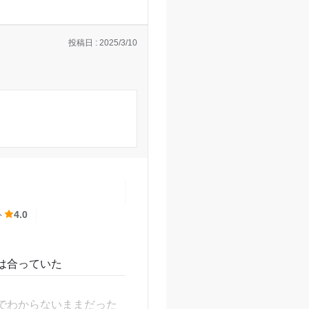
投稿日 : 2025/3/10
なりなのかなとは思いま
。一人一人にあったドリ
、テストの心構えを一緒
ト
4.0
らは、先のことも考え
ならないように、暖房は
は合っていた
佐野南校の口コミをもっと見る
でわからないままだった
歩いて行ける距離なの