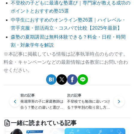
不登校の子どもに最適な塾選び｜専門家が教える成功の
ポイントとおすすめ塾15選
中学生におすすめのオンライン塾26選｜ハイレベル・
苦手克服・部活両立・コスパで比較【2025年最新】
森塾の夏期講習は無料体験できる？料金・日程・時間
割・対象学年を解説
※本記事に掲載している情報は記事執筆時点のものです。
料金・キャンペーンなどの最新情報は各教室にお問い合わ
せください。
前の記事
次の記事
発達障害の子に家庭教師は
不登校でも勉強に追いつけ
合う？塾との違いと選び方
る？学年別の取り戻し方と
を解説
学習サポートの選び方
一緒に読まれている記事