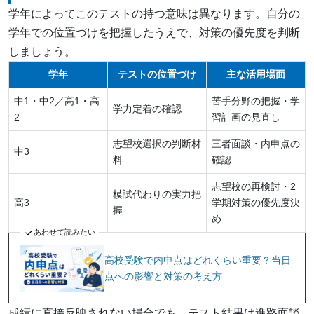
学年によってこのテストの持つ意味は異なります。自分の
学年での位置づけを把握したうえで、対策の優先度を判断
しましょう。
学年
テストの位置づけ
主な活用場面
中1・中2／高1・高
苦手分野の把握・学
学力定着の確認
2
習計画の見直し
志望校選択の判断材
三者面談・内申点の
中3
料
確認
志望校の再検討・2
模試代わりの実力把
高3
学期対策の優先度決
握
め
あわせて読みたい
高校受験で内申点はどれくらい重要？当日
点への影響と対策の考え方
成績に直接反映されない場合でも、テスト結果は進路面談