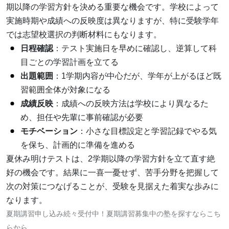
期以降の学習方針を決める重要な機会です。学校によって
実施時期や成績への反映度は異なりますが、特に受験学年
では志望校選択の判断材料にもなります。
日程確認
：テスト実施日を早めに確認し、逆算して科
目ごとの学習計画を立てる
出題範囲
：1学期内容が中心だが、学年が上がるほど既
習範囲全体が対象になる
成績反映
：成績への反映方法は学校により異なるた
め、担任や先輩に事前確認が必要
モチベーション
：小さな目標設定と学習記録でやる気
を保ち、計画的に準備を進める
夏休み明けテストは、2学期以降の学習方針を立て直す絶
好の機会です。結果に一喜一憂せず、苦手分野を把握して
次の対策につなげることが、受験を見据えた着実な歩みに
なります。
夏期講習申し込み続々受付中！夏期講習募集中の塾を探すならこち
らから。