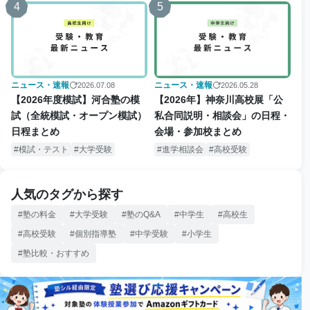
4
5
ニュース・速報
ニュース・速報
2026.07.08
2026.05.28
【2026年度模試】河合塾の模
【2026年】神奈川高校展「公
試（全統模試・オープン模試）
私合同説明・相談会」の日程・
日程まとめ
会場・参加校まとめ
模試・テスト
大学受験
進学相談会
高校受験
人気のタグから探す
塾の料金
大学受験
塾のQ&A
中学生
高校生
高校受験
個別指導塾
中学受験
小学生
塾比較・おすすめ