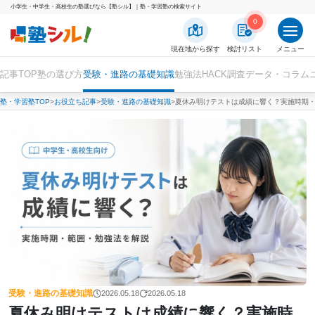
小学生・中学生・高校生の塾選びなら【塾シル】｜塾・学習塾の検索サイト
0
現在地から探す
検討リスト
メニュー
記事TOP
塾の選び方
受験・進路の基礎知識
勉強法HACK
調査データ・コラム
塾・学習塾TOP
お役立ち記事
受験・進路の基礎知識
夏休み明けテストは成績に響く？実施時期
受験・進路の基礎知識
2026.05.18
2026.05.18
夏休み明けテストは成績に響く？実施時