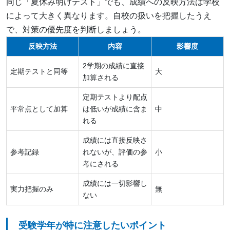
同じ「夏休み明けテスト」でも、成績への反映方法は学校
によって大きく異なります。自校の扱いを把握したうえ
で、対策の優先度を判断しましょう。
反映方法
内容
影響度
2学期の成績に直接
定期テストと同等
大
加算される
定期テストより配点
平常点として加算
は低いが成績に含ま
中
れる
成績には直接反映さ
参考記録
れないが、評価の参
小
考にされる
成績には一切影響し
実力把握のみ
無
ない
受験学年が特に注意したいポイント