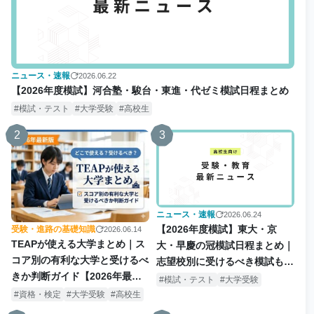
ニュース・速報
2026.06.22
【2026年度模試】河合塾・駿台・東進・代ゼミ模試日程まとめ
模試・テスト
大学受験
高校生
2
3
ニュース・速報
2026.06.24
【2026年度模試】東大・京
受験・進路の基礎知識
2026.06.14
TEAPが使える大学まとめ｜ス
大・早慶の冠模試日程まとめ｜
コア別の有利な大学と受けるべ
志望校別に受けるべき模試も解
きか判断ガイド【2026年最新
説
模試・テスト
大学受験
版】
資格・検定
大学受験
高校生