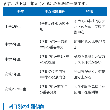
ます。以下は、想定される出題範囲の一例です。
学年
主な出題範囲
特徴
初めての本格的なテ
1学期の学習内容全
中学1年生
ストのため、基礎問
般
題中心
1学期内容+一部前
応用問題の比率が増
中学2年生
学年の重要単元
加
1学期内容+中1・中
受験を意識した実力
中学3年生
2の総復習
テスト形式が多い
1学期の学習内容
科目数が多く、難易
高校1年生
+中学の発展内容
度が上がる
1学期内容+前学年
大学受験を見据えた
高校2・3年生
の重要分野
応用・発展問題
科目別の出題傾向