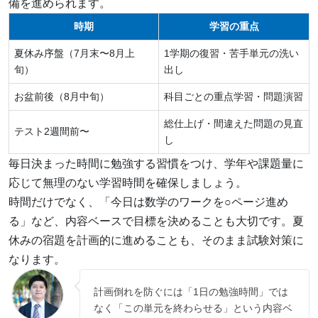
備を進められます。
時期
学習の重点
夏休み序盤（7月末〜8月上
1学期の復習・苦手単元の洗い
旬）
出し
お盆前後（8月中旬）
科目ごとの重点学習・問題演習
総仕上げ・間違えた問題の見直
テスト2週間前〜
し
毎日決まった時間に勉強する習慣をつけ、学年や課題量に
応じて無理のない学習時間を確保しましょう。
時間だけでなく、「今日は数学のワークを○ページ進め
る」など、内容ベースで目標を決めることも大切です。夏
休みの宿題を計画的に進めることも、そのまま試験対策に
なります。
計画倒れを防ぐには「1日の勉強時間」では
なく「この単元を終わらせる」という内容ベ