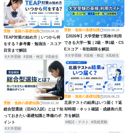
受験・進路の基礎知識
2026.06.24
受験・進路の基礎知識
2026.04.30
【2026年】大学受験で英検®利用
TEAP対策の始め方｜いつから何
できる大学一覧｜2級・準1級・CS
をする？参考書・勉強法・スコア
Eスコア・有効期限を解説
目安まで解説
大学受験
資格・検定
高校生
大学受験
資格・検定
高校生
受験・進路の基礎知識
2026.06.23
北辰テストの結果はいつ届く？返
受験・進路の基礎知識
2026.01.30
総合型選抜（旧AO入試）とは？知
却時期・ネット確認・成績表の見
っておきたい基礎知識と準備のポ
方を解説
イント
模試・テスト
高校受験
大学受験