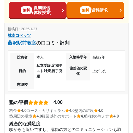
料金
夏期講習
親が払っていたのでわからないけど高いとは言ってなかった
達成
資料請求
無料
無料
2019年10月〜2020年10月(1年1ヶ月)
(体験授業)
です、普通に大手よりやすいのではとおもいます
目的の達成理由
コース・カリキュラム
入塾時の学年
投稿日 : 2025/1/27
ふつーのコース通ってめした、全部できぬようになりたかっ
城南コベッツ
学校の成績を上げることができ、最終的には第一志望の
なので！。先生たちもどのコースでもしっかり教えてくれる
中学2年
藤沢駅前教室
の口コミ・評判
大学に合格することができたから。
のでおすすめです
受講コース
講師の教え方
志望校と合格状況
投稿者
本人
入塾時学年
高校2年
とてもわかりやすいです。親身になって教えてくれました。
私立受験,定期テ
通年
質問も行きやすい雰囲気でいいですよー、おすすてです。対
偏差値の変
第一志望校：
合格
目的
スト対策,苦手克
上がった
化
応も早い
服
通塾頻度
城南コベッツ 荻窪教室の口コミをもっと見る
塾内の環境
志望校
エアコンとか照明文句なしです。 温度も先生に言えば変えて
週1日
くれてさいこうです！！！！トイレもきれいでした
塾の評価
4.00
塾周辺の環境
1日あたりの授業時間
周りも静かで勉強に集中できめした。先生たちも手厚いサポ
料金
4.0
コース・カリキュラム
4.0
塾内の環境
4.0
塾周辺の環境
4.0
授業以外のサポート
4.0
講師の教え方
4.0
ートをしてくれるの手間不安約束なしです。さいこうでしあ
1時間～2時間未満
総合的な満足度
授業以外のサポート
駅からも近いですし、講師の方とのコミュニケーションも取
(相談・面談、家庭学習のサポート、授業以外のコミュニケーション等)