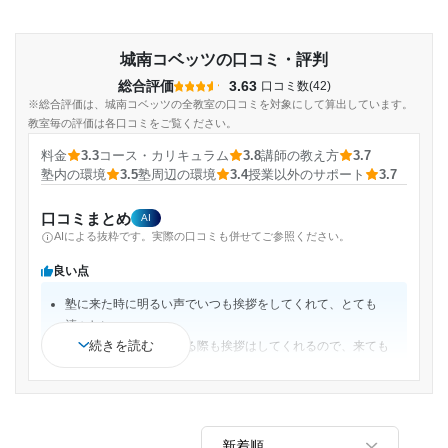
城南コベッツの口コミ・評判
総合評価
3.63
口コミ数(42)
※総合評価は、城南コベッツの全教室の口コミを対象にして算出しています。
教室毎の評価は各口コミをご覧ください。
料金
3.3
コース・カリキュラム
3.8
講師の教え方
3.7
塾内の環境
3.5
塾周辺の環境
3.4
授業以外のサポート
3.7
口コミまとめ
AI
AIによる抜粋です。実際の口コミも併せてご参照ください。
良い点
塾に来た時に明るい声でいつも挨拶をしてくれて、とても
清々しい。
続きを読む
帰る時も同様。自習する際も挨拶はしてくれるので、来ても
良いのだなと感じることができた。
個別授業は1:2なので先生が常にそばにいてくれる。
勉強のことや学校のことでもなんでも話しやすかった。
進路相談などをたくさんしてくれて相談しやすかった困った