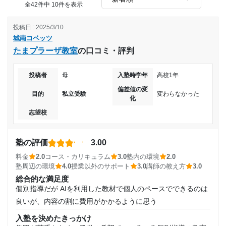
ことはなんでも相談できる環境ではあった
全42件中 10件を表示
学校での悩み事の相談や、休み時間での質問対応なども充実
しており、友達がいなくても不安にならなかった。
投稿日 : 2025/3/10
城南コベッツ
改善してほしい点
たまプラーザ教室
の口コミ・評判
周りの塾に比べて少し値段が高かったため、もう少しお安く
してくださると助かりました。
投稿者
母
入塾時学年
高校1年
値段不相応。大学生のアルバイトばかりなのに高すぎるし、
新人のアルバイトの人は教えるのが下手だった
偏差値の変
目的
私立受験
変わらなかった
自分自身で料金を支払っていたわけではないのであまりよく
化
分からなかったが、少し高いイメージがありました。
志望校
割にあっているかと言われたら今思えばそうでもないのかな
と思う。少し高めの料金だと感じる。
塾の評価
3.00
料金
2.0
コース・カリキュラム
3.0
塾内の環境
2.0
塾周辺の環境
4.0
授業以外のサポート
3.0
講師の教え方
3.0
総合的な満足度
個別指導だが AIを利用した教材で個人のペースでできるのは
良いが、内容の割に費用がかかるように思う
入塾を決めたきっかけ