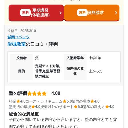
目的の達成理由
高校受験の際は1週間で2回の授業で50,000円に近い授業代で
入塾時の学年
夏期講習
高いと思ったが大体そのくらいが妥当と聞いて驚いていた。
資料請求
無料
無料
まだ学力向上は道半ばといったところだから。週に1度
(体験授業)
中学3年
コース・カリキュラム
は家以外で勉強することにより学習習慣は多少ついたと
一般的な指導方法だと思うが、個別指導なので生徒2対講師1
考えている。
投稿日 : 2025/3/10
受講コース
の対面授業で集中できると思うが見たことは無いので詳しく
城南コベッツ
はわからない。
志望校と合格状況
岩槻教室
の口コミ・評判
通年
講師の教え方
やる気を引き出してくれて、このままじゃ厳しいと告げて危
---
通塾頻度
投稿者
父
入塾時学年
中学1年
機感を持たせてくれる。一軒家の自習室があり好きなときに
城南コベッツ 国府宮教室の口コミをもっと見る
定期テスト対策,
好きなだけ勉強して欲しいと言ってくれる。
偏差値の変
週2日
目的
苦手克服,学習習
上がった
化
塾内の環境
慣の確立
水素水が飲み放題なのがとても良いのと、一軒家を借りてい
1日あたりの授業時間
て自習室として使っている。
塾の評価
4.00
塾周辺の環境
1時間～2時間未満
料金
4.0
コース・カリキュラム
5.0
塾内の環境
4.0
駅前で人通りが多いが、ファーストフードやコンビニが近く
塾周辺の環境
4.0
授業以外のサポート
5.0
講師の教え方
4.0
にあり、捕食には困らなそう。
月額料金
総合的な満足度
授業以外のサポート
子供から聞いている内容から言いますと、塾の内容とても雰
(相談・面談、家庭学習のサポート、授業以外のコミュニケーション等)
20,001円〜30,000円
コミュニケーションを沢山取ってくれて、親も交えた面談も
囲気が良くて面倒見が良いと思います。