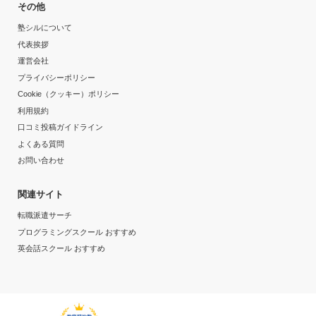
その他
月額料金
塾シルについて
代表挨拶
40,001円〜50,000円
運営会社
プライバシーポリシー
目的の達成度
Cookie（クッキー）ポリシー
利用規約
達成
口コミ投稿ガイドライン
よくある質問
目的の達成理由
お問い合わせ
わからないところを、わかるまでできるようになった。
関連サイト
定期テストの点数が伸び、大学受験を受けるレベルまで
転職派遣サーチ
上げることができた。
プログラミングスクール おすすめ
英会話スクール おすすめ
志望校と合格状況
第一志望校：
城南コベッツ 国分寺教室の口コミをもっと見る