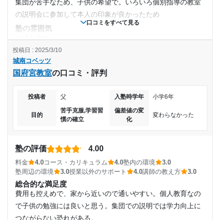
集団が苦手なため、子供の希望で。いろいろ個別指導の教室
の説明会に参加して本人の印象が良かったため
口コミをすべて見る
塾の雰囲気
とても自由
投稿日 : 2025/3/10
料金
城南コベッツ
かなり高いと思う。時間数、内容がそこまでではない。夏期
国府宮教室
の口コミ・評判
講習や冬季講習となるとさらに高い。いろんなコースを勧め
られる。、
投稿者
父
入塾時学年
小学6年
コース・カリキュラム
個別対応の授業なので、ここのペースで出来、単元は進んで
苦手克服,学習習
偏差値の変
目的
変わらなかった
慣の確立
化
いくがなかなか身についていないように思う
講師の教え方
保護者から見てあまり効果は感じられないが本人は続けたい
塾の評価
4.00
と言うので良いのだろうと思うから。
料金
4.0
コース・カリキュラム
4.0
塾内の環境
3.0
塾内の環境
塾周辺の環境
3.0
授業以外のサポート
4.0
講師の教え方
3.0
以前より狭くなり、自習スペースがあまりない。次週に来る
総合的な満足度
よう言われるが場所がないからと子供は行きたがらない。後
費用も控えめで、家から近いので通いやすい。個人教育なの
別の机のスペースも窮屈に思う
で子供の勉強には良いと思う。集団での説明では学力向上に
つながらない恐れがある。
塾周辺の環境