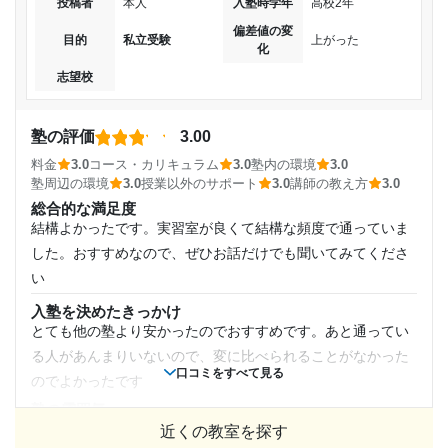
まだ通っていますが、今は学校の成績は良いので信頼し
投稿者
本人
入塾時学年
高校2年
コース・カリキュラム
高校2年
ているのでこれからも期待しています。
特にコースをとっていたわけではなく、個別の授業を週に一
偏差値の変
目的
私立受験
上がった
化
回一コマだけ取っていたためとくになし。
受講コース
志望校と合格状況
志望校
講師の教え方
大学生バイトでも、一つ一つわからないことに対してとても
通年
---
親身になって教えてくれる。
塾の評価
3.00
城南コベッツ 岩槻教室の口コミをもっと見る
塾内の環境
通塾頻度
料金
3.0
コース・カリキュラム
3.0
塾内の環境
3.0
そこまで大きな教室ではないため、自習室もべつに教室があ
塾周辺の環境
3.0
授業以外のサポート
3.0
講師の教え方
3.0
ると言うわけではなく一つの部屋にスペースがあると言った
週2日
総合的な満足度
感じである。
結構よかったです。実習室が良くて結構な頻度で通っていま
1日あたりの授業時間
塾周辺の環境
した。おすすめなので、ぜひお話だけでも聞いてみてくださ
一つ前の塾長の対応は良かったが、変わった後の塾長や運営
い
1時間～2時間未満
側の対応が少し良くなかった。
入塾を決めたきっかけ
授業以外のサポート
とても他の塾より安かったのでおすすめです。あと通ってい
(相談・面談、家庭学習のサポート、授業以外のコミュニケーション等)
月額料金
る人があんまりいないので、変に比べられることがなかった
振替したのにされてなかったり、それをバイト側に伝えてい
口コミをすべて見る
のでよかったです
なかったりと少し適当なところがあった。
30,001円〜40,000円
塾の雰囲気
利用詳細
やや自由
近くの教室を探す
目的の達成度
通塾期間