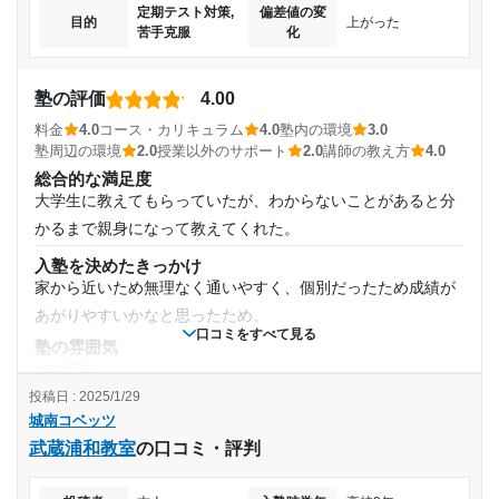
第一志望校：
合格
定期テスト対策,
偏差値の変
ら。
目的
上がった
第二志望校：
苦手克服
合格
化
通塾頻度
塾内の環境
第三志望校：
合格
特に他の塾と変わらないように感じる。目立って汚いところ
週2日
城南コベッツ 鶴見教室の口コミをもっと見る
や故障しているところはないので、普通
塾の評価
4.00
塾周辺の環境
料金
4.0
コース・カリキュラム
4.0
塾内の環境
3.0
1日あたりの授業時間
仕方のないことだが、青梅街道沿いなので、たまに騒音が気
塾周辺の環境
2.0
授業以外のサポート
2.0
講師の教え方
4.0
総合的な満足度
になる時がある。ただよほどうるさいバイクなどではない限
2時間～3時間未満
大学生に教えてもらっていたが、わからないことがあると分
り気にならない。
かるまで親身になって教えてくれた。
授業以外のサポート
月額料金
(相談・面談、家庭学習のサポート、授業以外のコミュニケーション等)
入塾を決めたきっかけ
自習スペースの近くに講師がいるので質問しやすい。またこ
家から近いため無理なく通いやすく、個別だったため成績が
30,001円〜40,000円
まめに面談があるので学習の進度をチェックしてもらえる。
あがりやすいかなと思ったため。
利用詳細
口コミをすべて見る
塾の雰囲気
目的の達成度
通塾期間
やや自由
投稿日 : 2025/1/29
達成
料金
2020年10月〜2023年3月(2年6ヶ月)
城南コベッツ
個別であるため、そこら辺の塾よりも少し割高であるが、自
武蔵浦和教室
の口コミ・評判
目的の達成理由
分に合った授業数や週に何回などを決めることができる点で
入塾時の学年
は良いと思う。