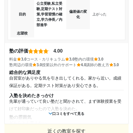
進んでいると先生から聞いているが、それが身について
で理解が深まるコースであった
公立受験,私立受
いるように思えない。
験,定期テスト対
講師の教え方
通年
偏差値の変
目的
策,学習習慣の確
上がった
教える側がテクニックうんぬんではなく、継続性や反復性を
化
立,学力伸長／内
志望校と合格状況
重視することを説いてくれたこと
部進学
通塾頻度
塾内の環境
志望校
第一志望校：
新築の真新しい設備であれば良いにこしたとはないのは当然
週1日
第二志望校：
であるが、悪いところはなかった
第三志望校：
塾の評価
4.00
1日あたりの授業時間
塾周辺の環境
城南コベッツ たまプラーザ教室の口コミをもっと見る
料金
3.0
コース・カリキュラム
3.0
塾内の環境
3.0
自転車で通いやすい立地であったこととと、安全なルートで
塾周辺の環境
3.0
授業以外のサポート
4.0
講師の教え方
3.0
1時間～2時間未満
あったことと、総合的な立地条件を判断して
総合的な満足度
授業以外のサポート
自習室がありやる気を引き出してくれる。家から近い。成績
月額料金
(相談・面談、家庭学習のサポート、授業以外のコミュニケーション等)
保証がある。定期テスト対策があり安心できる。
授業とプラスしてやる気にさせてくれたことが結果として合
格できたので評価としています
10,001円〜20,000円
入塾を決めたきっかけ
先輩が通っていて良い塾だと聞かされて、まず体験授業を受
利用詳細
目的の達成度
けて好印象だったので入塾を決めた。
通塾期間
口コミをすべて見る
塾の雰囲気
未達成
どちらとも言えない
2021年4月〜2022年2月(11ヶ月)
近くの教室を探す
料金