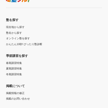
達成
通塾期間
目的の達成理由
2019年10月〜2020年3月(6ヶ月)
塾を探す
最終的には指定校推薦を取ることができましたし、進路
現在地から探す
が決まった後も各科目の復習ができた。
入塾時の学年
塾名から探す
オンライン塾を探す
志望校と合格状況
高校2年
かんたん10秒! ぴったり塾診断
第一志望校：
合格
受講コース
季節講習を探す
城南コベッツ 藤沢駅前教室の口コミをもっと見る
通年
春期講習特集
夏期講習特集
通塾頻度
冬期講習特集
週5日以上
掲載について
掲載情報の修正
1日あたりの授業時間
掲載のお問い合わせ
1時間～2時間未満