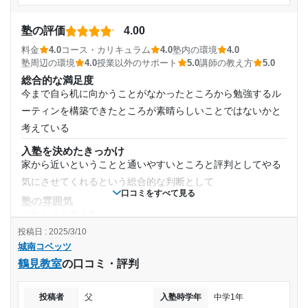
通塾頻度
塾周辺の環境
家から近いので通いやすく、迎えに行きやすい。大通りの前
塾の評価
4.00
週3日
なので、少々車の音がうるさいかもしれないが、勉強はでき
料金
4.0
コース・カリキュラム
4.0
塾内の環境
4.0
る環境。
塾周辺の環境
4.0
授業以外のサポート
5.0
講師の教え方
5.0
1日あたりの授業時間
総合的な満足度
授業以外のサポート
(相談・面談、家庭学習のサポート、授業以外のコミュニケーション等)
今まで自ら机に向かうことがなかったところから勉強するル
個人でみているので、きめ細かいコメントがいつも来てい
1時間～2時間未満
ーティンを構築できたところが素晴らしいことではないかと
る。どこで間違ったか、弱点はどこかなどがわかって助かっ
考えている
ている。
月額料金
入塾を決めたきっかけ
利用詳細
家から近いということと通いやすいところと評判としてやる
50,001円〜100,000円
通塾期間
気にさせてくれるという総合的な判断として
口コミをすべて見る
塾の雰囲気
目的の達成度
2024年4月〜通塾中 (投稿日時点)
どちらとも言えない
投稿日 : 2025/3/10
未達成
料金
入塾時の学年
城南コベッツ
安ければ安いほうがいいのであるのは当然でありますが、結
鶴見教室
の口コミ・評判
目的の達成理由
果として合格できたので納得です
小学6年
コース・カリキュラム
まだ、成績上昇の効果が得られていない。項目は順調に
個別教室であるがため進捗は自分のペースで進めていけるの
投稿者
父
入塾時学年
中学1年
受講コース