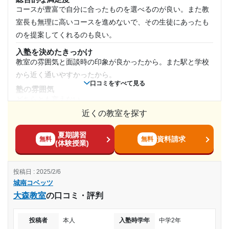
塾周辺の環境
コースが豊富で自分に合ったものを選べるのが良い。また教
1日あたりの授業時間
住宅街の中で静かで落ち着いています。塾前に駐車場や駐輪
室長も無理に高いコースを進めないで、その生徒にあったも
場があり、隣にコンビニもあるので便利です。
のを提案してくれるのも良い。
1時間～2時間未満
授業以外のサポート
入塾を決めたきっかけ
(相談・面談、家庭学習のサポート、授業以外のコミュニケーション等)
月額料金
教室の雰囲気と面談時の印象が良かったから。また駅と学校
定期面談で塾長が熱心に子供に将来のことや勉強のことを話
から近く通いやすかったから。
してくれるので、親から話さなくて済むので助かります。
20,001円〜30,000円
口コミをすべて見る
塾の雰囲気
利用詳細
どちらとも言えない
目的の達成度
通塾期間
近くの教室を探す
料金
他の塾より料金が安いと感じる。またそこまで高くないコー
達成
2022年4月〜通塾中 (投稿日時点)
夏期講習
スもあるので、金銭的な面でも比較的安心して通うことがで
資料請求
無料
無料
(体験授業)
きる
目的の達成理由
入塾時の学年
コース・カリキュラム
投稿日 : 2025/2/6
個別指導のほかにオンライン予備校やタブレットを使ったコ
成績維持をしているだけでなくて、成績が上がってい
中学1年
城南コベッツ
ースがあるので、選択肢が多い
る。がある程度のところからは上がっていない。
大森教室
の口コミ・評判
受講コース
講師の教え方
志望校と合格状況
どの科目の講師も楽しく、わかりやすく教えてくれたから。
投稿者
本人
入塾時学年
中学2年
通年
また模試などが近い時は授業時に柔軟に対応してくれたか