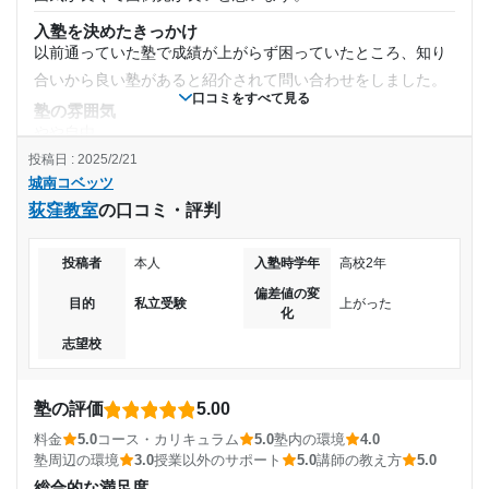
沢山行なってくれる。スマホで入塾と退塾を知らせてくれる
入塾を決めたきっかけ
目的の達成度
ので安心。
以前通っていた塾で成績が上がらず困っていたところ、知り
利用詳細
合いから良い塾があると紹介されて問い合わせをしました。
達成
口コミをすべて見る
塾の雰囲気
通塾期間
やや自由
目的の達成理由
投稿日 : 2025/2/21
2022年9月〜通塾中 (投稿日時点)
料金
希望する学校に向かって学力を伸ばすプロセスと結果と
城南コベッツ
個別指導なので金額は普通だと思う。安すぎて成績が上がら
して無事に合格できたので達成出来たと考えている
荻窪教室
の口コミ・評判
ないよりは成績を上げる為にしっかりした所で決めたから良
入塾時の学年
かったです。
志望校と合格状況
中学1年
投稿者
本人
入塾時学年
高校2年
コース・カリキュラム
個別指導なので苦手な教科の対策には効果的です。カリキュ
偏差値の変
目的
私立受験
上がった
第一志望校：
合格
受講コース
化
ラムはお任せにしています。
第二志望校：
志望校
講師の教え方
第三志望校：
通年
質問や相談が話しやすい先生なので助かっています。授業も
城南コベッツ 両国教室の口コミをもっと見る
わかりやすくて熱心だと聞いています。
塾の評価
5.00
通塾頻度
塾内の環境
料金
5.0
コース・カリキュラム
5.0
塾内の環境
4.0
定期面談で何度か行った時も整理整頓が出来ていて、きれい
塾周辺の環境
3.0
授業以外のサポート
5.0
講師の教え方
5.0
週1日
に清掃が行き届いています。
総合的な満足度