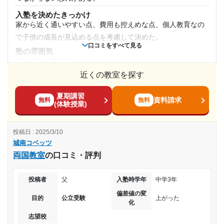
駅から近くて便利で、駅までは人も多く明るいのでよい。た
入塾を決めたきっかけ
だ、自宅とは駅を挟んで反対なので歩くと割と遠い。
家から近く通いやすい点、費用も控えめな点、個人教育なの
授業以外のサポート
で子供の成長が見込める点を考慮して決めた。
(相談・面談、家庭学習のサポート、授業以外のコミュニケーション等)
口コミをすべて見る
塾の雰囲気
定期的に面談があり様子が聞けて安心するが、講習の案内が
どちらとも言えない
ありなんとなく断れず言われるがままになってしまう
近くの教室を探す
料金
利用詳細
他の学習塾に比べれば安い方と思った。個別で見てもらって
通塾期間
夏期講習
いるなかでは最安値に感じた。
資料請求
無料
無料
(体験授業)
コース・カリキュラム
2024年2月〜通塾中 (投稿日時点)
まずは手始めとしては良いと思う。本格的に勉強するのであ
投稿日 : 2025/3/10
れば、もう一度考えるかもしれない。
入塾時の学年
城南コベッツ
講師の教え方
両国教室
の口コミ・評判
多少わかってきているようには考えている。まだ子供の学力
高校1年
向上は道半ばなので★三つとした。
投稿者
父
入塾時学年
中学3年
塾内の環境
受講コース
偏差値の変
中の設備はあまりよくわかっていない。外から見ると少々古
目的
公立受験
上がった
化
いと思った。個人でみるので、プロジェクターなどの設備は
通年
志望校
無いと思った。