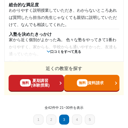
塾内の環境
総合的な満足度
集団塾と違い、個別は静かで自習室でもより集中して勉強で
わかりやすく説明授業していただき、わからないところあれ
1日あたりの授業時間
きたり、すぐに担当の講師に聞くことができました。
ば質問したら担当の先生じゃなくても親切に説明していただ
1時間～2時間未満
塾周辺の環境
けて、なんでも相談してくれた。
駅から近い。 朝から自習室で勉強できる環境が整っていま
入塾を決めたきっかけ
月額料金
す！コンビニやスーパーなど色々あります。
家から近く個別がよかった為。 色々な塾をやってきて1番わ
授業以外のサポート
かりやすく、家からも、学校からも通いやすかった、友達も
(相談・面談、家庭学習のサポート、授業以外のコミュニケーション等)
40,001円〜50,000円
口コミをすべて見る
通っていたから。
毎週面談があって、勉強の進み具合だったり、勉強以外のこ
とを喋ったりしました！塾長や講師の方々といろんなことを
塾の雰囲気
目的の達成度
とても自由
近くの教室を探す
話しました！
料金
達成
利用詳細
夏期講習
本人なので、わからない。 個別なので集団よりは高いと思う
資料請求
無料
無料
(体験授業)
通塾期間
が、自分で決められるので、集団とは、違ってやりたい教科
目的の達成理由
のみできる。
2022年1月〜2023年3月(1年3ヶ月)
無事行きたいしんがくさきにいくことができめした。あ
コース・カリキュラム
全42件中 21~30件を表示
りがとうございました。悩んでいる人にはこの塾をお勧
個別なので、自分のスピードで進むことができるのでできる
入塾時の学年
めします
まで何回もできた。 大学受験に向けてま、しっかりやってい
1
2
3
4
5
ただいた。
高校2年
志望校と合格状況