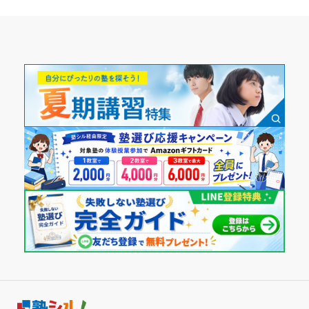
講師の教え方
すぐ質問に対して答えてくれて、自分の疑問も答えてくれ
受講コース
第一志望校：
合格
る。 塾の内容だけでなく学校の宿題などのわからないところ
第二志望校：
合格
通年
も答えてくれる。
第三志望校：
合格
塾内の環境
城南コベッツ 武蔵浦和教室の口コミをもっと見る
通塾頻度
特に不満はなく快適だった。 授業の場所と、自習室の場所が
分かれているのでとくに気にすることはなく集中して勉強で
週3日
きた。他の教室に比べて小さいと思うが逆にききやすいので
は？と思った。
1日あたりの授業時間
塾周辺の環境
駅に近く、コンビニも近い。 スーパーも、近い為明るく、安
1時間～2時間未満
全だった。信号がない横断歩道があるが、ほとんど車が通ら
ないので特に問題はない。
月額料金
授業以外のサポート
(相談・面談、家庭学習のサポート、授業以外のコミュニケーション等)
40,001円〜50,000円
先生と楽しく会話できる。塾長とも気さくに話しが、でき
る。 月に何回か面談があるので相談ができ今後の内容も親に
目的の達成度
もしっかり知ることができる。
利用詳細