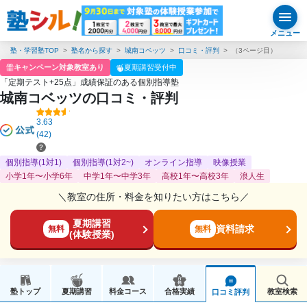
メニュー
塾・学習塾TOP
塾名から探す
城南コベッツ
口コミ・評判
（3ページ目）
キャンペーン対象教室あり
夏期講習受付中
「定期テスト+25点」成績保証のある個別指導塾
城南コベッツの口コミ・評判
3.63
(42)
個別指導(1対1)
個別指導(1対2~)
オンライン指導
映像授業
小学1年〜小学6年
中学1年〜中学3年
高校1年〜高校3年
浪人生
＼教室の住所・料金を知りたい方はこちら／
夏期講習
資料請求
無料
無料
(体験授業)
塾トップ
夏期講習
料金コース
合格実績
教室検索
口コミ評判