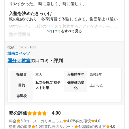
月額料金
相談や面談を頻繁にやってからはイメージです。授業意外に
りやすかった。 時に厳しく、時に優しく、
も話しかけてくださって学業以外でも沢山親身になってもら
入塾を決めたきっかけ
〜10,000円
いました
親の勧めであり、冬季講習で体験してみて、集団塾より通い
利用詳細
やすかった。 自分のペースで勉強することができるから。、
目的の達成度
口コミをすべて見る
通塾期間
塾の雰囲気
やや厳しい
達成
2019年2月〜2020年3月(1年2ヶ月)
投稿日 : 2025/1/22
料金
城南コベッツ
自分は数学、物理、英語の3科目の授業をとっていたのです
目的の達成理由
入塾時の学年
国分寺教室
の口コミ・評判
が、まとめて授業を取ると、AIを使った勉強法も取り入れる
模試や学校でのテストの点数や偏差値など成績が上がっ
ことができました。
高校2年
たため、また苦手意識がなくなり問題解決に努めること
投稿者
本人
入塾時学年
高校2年
コース・カリキュラム
ができたから。
高校3年の時には、受験対策として、オンラインでの授業がメ
私立受験,定期テ
偏差値の変
目的
上がった
受講コース
スト対策
化
インになっていき、週一程度で一対一の対面で教えてもらっ
志望校と合格状況
志望校
てました。
春期講習
講師の教え方
---
自分と歳の近い方が教えてくれるので、各科目だけでなく大
塾の評価
4.00
通塾頻度
城南コベッツ 大森教室の口コミをもっと見る
学に入った後のアドバイスだったり、プライベートの話を聞
料金
3.0
コース・カリキュラム
4.0
塾内の環境
4.0
いてくれたり、身近な存在でした！
週2日
塾周辺の環境
4.0
授業以外のサポート
4.0
講師の教え方
4.0